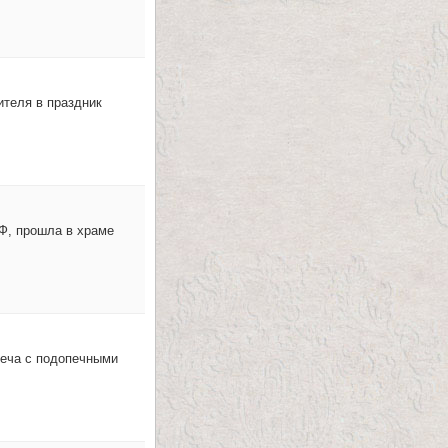
теля в праздник
Ф, прошла в храме
реча с подопечными