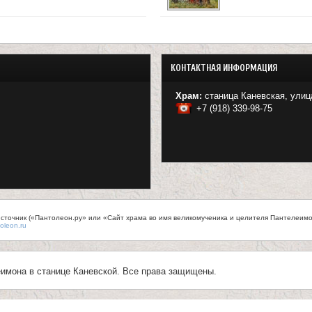
КОНТАКТНАЯ ИНФОРМАЦИЯ
Храм:
станица Каневская, улиц
+7 (918) 339-98-75
точник («Пантолеон.ру» или «Сайт храма во имя великомученика и целителя Пантелеимона
oleon.ru
имона в станице Каневской. Все права защищены.