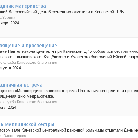
здник материнства
ний Всероссийский день беременных отметили в Каневской ЦРБ.
а Зорина
тября 2024
вящение и просвещение
аме Пантелеимона целителя при Каневской ЦРБ собрались сёстры мило
вского, Тимашевского, Кущёвского и Уманского благочиний Ейской епарх
с-служба Каневского благочиния
вгуста 2024
здничная встреча
ществе «Милосердие» каневского храма Пантелеимона целителя прошла
вящённая Дню медработника.
с-служба Каневского благочиния
юня 2024
ь медицинской сестры
товом зале Каневской центральной районной больницы отметили День м
я Виноградова