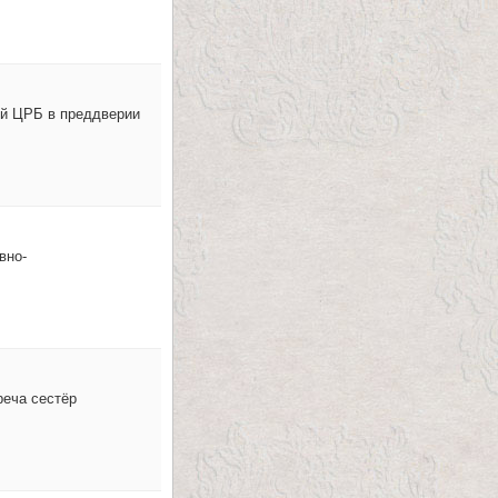
ой ЦРБ в преддверии
вно-
реча сестёр