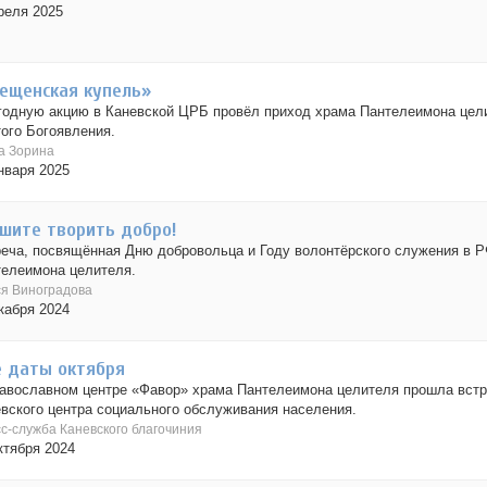
реля 2025
ещенская купель»
одную акцию в Каневской ЦРБ провёл приход храма Пантелеимона цели
ого Богоявления.
а Зорина
нваря 2025
шите творить добро!
еча, посвящённая Дню добровольца и Году волонтёрского служения в Р
елеимона целителя.
я Виноградова
кабря 2024
 даты октября
авославном центре «Фавор» храма Пантелеимона целителя прошла вст
вского центра социального обслуживания населения.
с-служба Каневского благочиния
ктября 2024