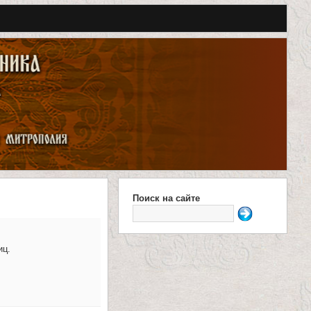
Поиск на сайте
Ф
о
иц.
р
м
а