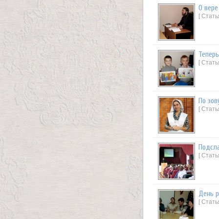
О вере
[ Стать
Теперь
[ Стать
По зов
[ Стат
Подсл
[ Стат
День 
[ Стат