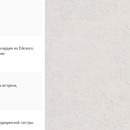
сердия из Ейского,
ии.
 встреча,
едицинской сестры.