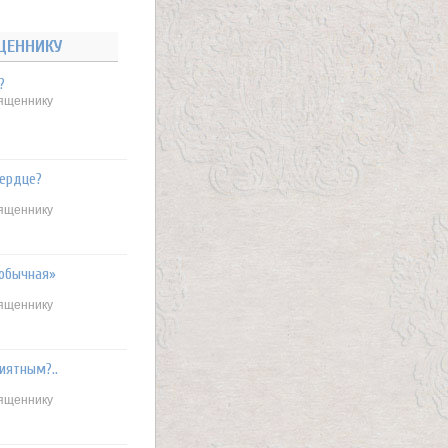
ЩЕННИКУ
?
вященнику
сердце?
вященнику
«обычная»
вященнику
иятным?..
вященнику