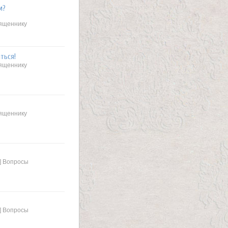
м?
вященнику
ться!
вященнику
вященнику
 ] Вопросы
 ] Вопросы