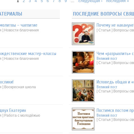
1
2
3
4
5
6
7
8
9
…
следующая ›
последняя »
АТЕРИАЛЫ
ПОСЛЕДНИЕ ВОПРОСЫ СВЯ
молитвы – чаепитие
Почему не накануне
я ] Новости благочиния
[ Статья ] Вопросы с
ождественские мастер-классы
Чем «разрыхлить» 
Великий пост
я ] Новости благочиния
[ Статья ] Вопросы с
ослики!
Исповедь общая и 
Великий пост
я ] Воскресная школа
[ Статья ] Вопросы с
двух Екатерин
Постимся постом пр
Великий пост
ья ] Работа с молодёжью
[ Статья ] Вопросы с