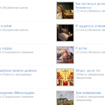
Как поститься детя
Великий пост
я ] Воскресная школа
[ Статья ] Вопросы с
 и поём!
И трудиться, и моли
я ] Воскресная школа
[ Статья ] Вопросы с
у сердца
О детях
ья ] Социальное служение
[ Статья ] Вопросы с
ащённая пилюля дьявола
Федот, да не тот
ья ] Работа с молодёжью
[ Ответы священника
священнику
рождения «Милосердия»
Дни поминовения
ья ] Социальное служение
[ Ответы священника
священнику