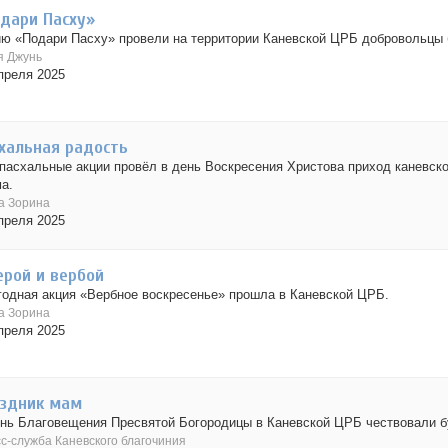
дари Пасху»
ю «Подари Пасху» провели на территории Каневской ЦРБ добровольцы 
 Джунь
преля 2025
хальная радость
пасхальные акции провёл в день Воскресения Христова приход каневско
а.
а Зорина
преля 2025
ерой и вербой
одная акция «Вербное воскресенье» прошла в Каневской ЦРБ.
а Зорина
преля 2025
здник мам
нь Благовещения Пресвятой Богородицы в Каневской ЦРБ чествовали 
с-служба Каневского благочиния