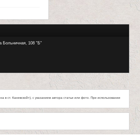
а Больничная, 108 "Б"
 в ст. Каневской»), с указанием автора статьи или фото. При использовании