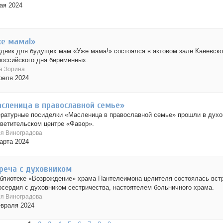
ая 2024
е мама!»
дник для будущих мам «Уже мама!» состоялся в актовом зале Каневск
оссийского дня беременных.
а Зорина
реля 2024
сленица в православной семье»
ратурные посиделки «Масленица в православной семье» прошли в духо
ветительском центре «Фавор».
я Виноградова
арта 2024
реча с духовником
блиотеке «Возрождение» храма Пантелеимона целителя состоялась вст
сердия с духовником сестричества, настоятелем больничного храма.
я Виноградова
враля 2024