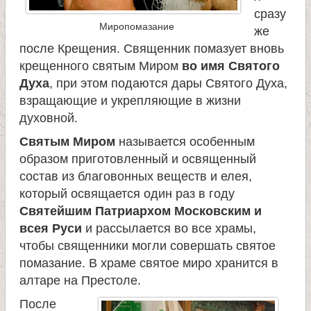
сразу
Миропомазание
же
после Крещения. Священник помазует вновь
крещенного святым Миром
во имя Святого
Духа
, при этом подаются дары Святого Духа,
взращающие и укрепляющие в жизни
духовной.
Святым Миром
называется особенным
образом приготовленный и освященный
состав из благовонных веществ и елея,
который освящается один раз в году
Святейшим Патриархом Московским и
всея Руси
и рассылается во все храмы,
чтобы священники могли совершать святое
помазание. В храме святое миро хранится в
алтаре на Престоле.
После