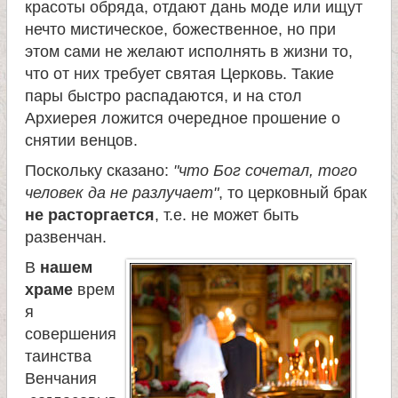
красоты обряда, отдают дань моде или ищут
нечто мистическое, божественное, но при
этом сами не желают исполнять в жизни то,
что от них требует святая Церковь. Такие
пары быстро распадаются, и на стол
Архиерея ложится очередное прошение о
снятии венцов.
Поскольку сказано:
"что Бог сочетал, того
человек да не разлучает"
, то церковный брак
не расторгается
, т.е. не может быть
развенчан.
В
нашем
храме
врем
я
совершения
таинства
Венчания