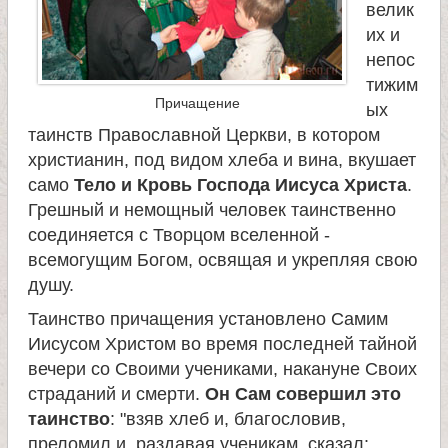
велик
их и
непос
тижим
Причащение
ых
таинств Православной Церкви, в котором
христианин, под видом хлеба и вина, вкушает
само
Тело и Кровь Господа Иисуса Христа
.
Грешный и немощный человек таинственно
соединяется с Творцом вселенной -
всемогущим Богом, освящая и укрепляя свою
душу.
Таинство причащения установлено Самим
Иисусом Христом во время последней тайной
вечери со Своими учениками, накануне Своих
страданий и смерти.
Он Сам совершил это
таинство
: "взяв хлеб и, благословив,
преломил и, раздавая ученикам, сказал: