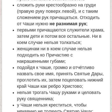
сложить руки крестообразно на груди
(правую руку поверх левой), и с таким
сложением рук причащаться. Отходить
от Чаши нужно
не разнимая рук
;
первыми причащаются служители храма,
затем дети и потом все остальные. Ни в
коем случае нельзя толкаться;
женщинам ни в коем случае нельзя
подходить ко Причастию с
накрашенными губами;
подойдя к Чаше, громко и отчётливо
назвать свое имя, принять Святые Дары,
проглотить их, затем поцеловать нижний
край Чаши как ребро Христово;
нельзя трогать Чашу руками и целовать
руку священника;
у Чаши нельзя креститься, чтобы
нечаянно не толкнуть Святую Чашу;