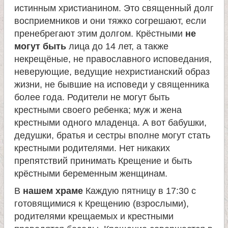
истинным христианином. Это священный долг
а
восприемников и они тяжко согрешают, если
пренебрегают этим долгом. Крёстными
не
н
могут быть
лица до 14 лет, а также
некрещёные, не православного исповедания,
и
неверующие, ведущие нехристианский образ
жизни, не бывшие на исповеди у священника
ц
более года. Родители не могут быть
крестными своего ребенка; муж и жена
ы
крестными одного младенца. А вот бабушки,
дедушки, братья и сестры вполне могут стать
К
крестными родителями. Нет никаких
препятствий принимать Крещение и быть
а
крёстными беременным женщинам.
В
нашем храме
Каждую пятницу в 17:30 с
н
готовящимися к Крещению (взрослыми),
родителями крещаемых и крестными