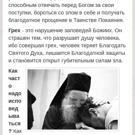
способным отвечать перед Богом за свои
поступки, бороться со злом в себе и получать
благодатное прощение в Таинстве Покаяния.
Грех
- это нарушение заповедей Божиих. Он
страшен тем, что разрушает душу человека,
ибо совершая грех, человек теряет Благодать
Святого Духа, лишается Благодатной защиты
и становится открыт губительным силам зла.
Как
част
о
надо
испо
вед
ыва
ться
?
Как