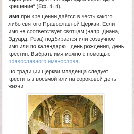
крещение" (Еф. 4, 4).
е
Имя
при Крещении даётся в честь какого-
либо святого Православной Церкви. Если
л
имя не соответствует святцам (напр. Диана,
Эдуард, Роза) подбирается или созвучное
я
имя или по календарю - день рождения, день
крестин. Выбрать имя можно с помощью
П
православного именослова
.
По традиции Церкви младенца следует
а
крестить в восьмой или на сороковой день
жизни.
н
т
е