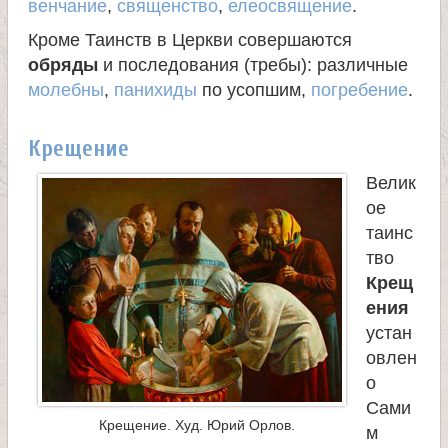
л
венчание
,
священство
,
елеосвящение
.
Кроме Таинств в Церкви совершаются
и
обряды
и последования (требы): различные
молебны
,
панихиды
по усопшим,
погребение
.
к
Крещение
о
Велик
м
ое
таинс
у
тво
Крещ
ч
ения
устан
е
овлен
о
Сами
н
Крещение. Худ. Юрий Орлов.
м