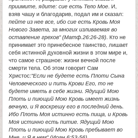
приимите, ядите: сие есть Тело Мое
. И,
взяв чашу и благодарив, подал им и сказал:
пейте из нее все, ибо сие есть Кровь Моя
Нового Завета, за многих изливаемая во
оставление грехов" (Матф.26:26-28)
. Кто не
принимает это принебесное таинство, лишает
себя истинной духовной жизни в этом мире и,
что самое страшное: жизни вечной после
смерти тела. Об этом говорит Сам
Христос:
"Если не будете есть Плоти Сына
Человеческого и пить Крови Его, то не
будете иметь в себе жизни. Ядущий Мою
Плоть и пиющий Мою Кровь имеет жизнь
вечную, и Я воскрешу его в последний день.
Ибо Плоть Моя истинно есть пища, и Кровь
Моя истинно есть питие. Ядущий Мою
Плоть и пиющий Мою Кровь пребывает во
Мне, и Я в нем" (Иоан.6:53-56)
.