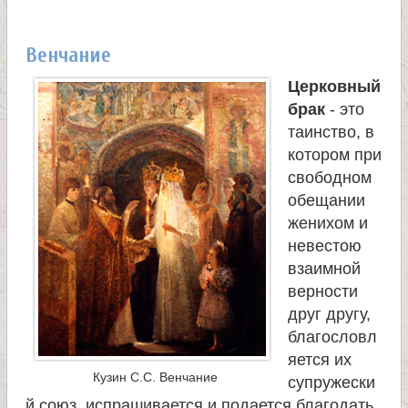
Венчание
Церковный
брак
- это
таинство, в
котором при
свободном
обещании
женихом и
невестою
взаимной
верности
друг другу,
благословл
яется их
Кузин С.С. Венчание
супружески
й союз, испрашивается и подается благодать