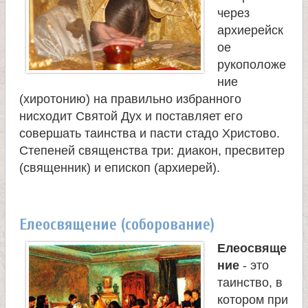
через
архиерейск
ое
рукоположе
ние
(хиротонию) на правильно избранного
нисходит Святой Дух и поставляет его
совершать таинства и пасти стадо Христово.
Степеней священства три: диакон, пресвитер
(священник) и епископ (архиерей).
Елеосвящение (соборование)
Елеосвяще
ние
- это
таинство, в
котором при