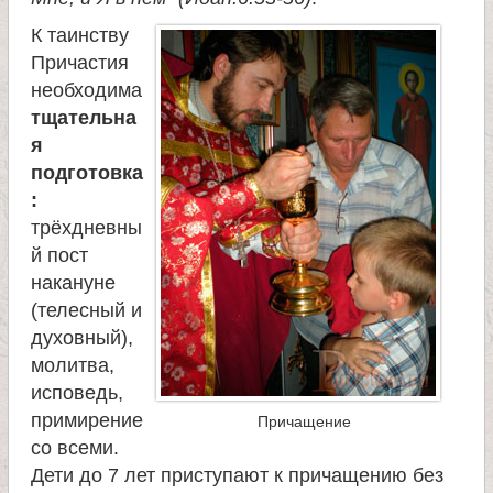
К таинству
Причастия
необходима
тщательна
я
подготовка
:
трёхдневны
й пост
накануне
(телесный и
духовный),
молитва,
исповедь,
примирение
Причащение
со всеми.
Дети до 7 лет приступают к причащению без