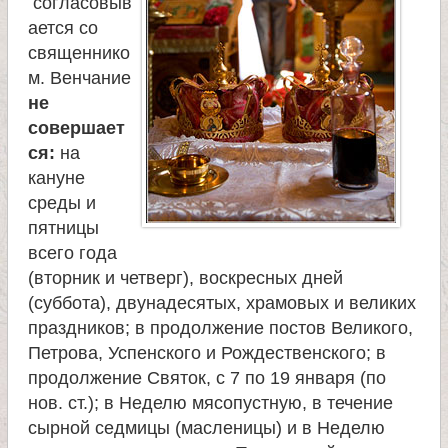
согласовыв
ается со
священнико
м. Венчание
не
совершает
ся:
на
кануне
среды и
пятницы
всего года
(вторник и четверг), воскресных дней
(суббота), двунадесятых, храмовых и великих
праздников; в продолжение постов Великого,
Петрова, Успенского и Рождественского; в
продолжение Святок, с 7 по 19 января (по
нов. ст.); в Неделю мясопустную, в течение
сырной седмицы (масленицы) и в Неделю