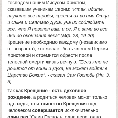
Господом нашим Иисусом Христом,
и
сказавшим ученикам Своим:
"Итак, идите,
научите все народы, крестя их во имя Отца
к
и Сына и Святаго Духа, уча их соблюдать
все, что Я повелел вам; и се, Я с вами во все
а
дни до окончания века" (Мф. 28, 19-20)
.
Крещение необходимо каждому (независимо
и
от возраста), кто желает быть членом Церкви
Христовой и стремится обрести после
ц
телесной смерти жизнь вечную.
"Если кто не
родится от воды и Духа, не может войти в
е
Царство Божие", - сказал Сам Господь (Ин. 3,
5)
.
л
Так как
Крещение - есть духовное
рождение
, а родиться человек может только
и
однажды, то и
таинство Крещения
над
человеком
совершается
исключительно
т
один раз
"Один Господь, одна вера, одно