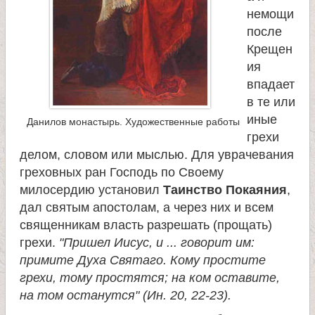
немощи
после
Крещен
ия
впадает
в те или
иные
Данилов монастырь. Художественные работы
грехи
делом, словом или мыслью. Для уврачевания
греховных ран Господь по Своему
милосердию установил
Таинство Покаяния
,
дал святым апостолам, а через них и всем
священникам власть разрешать (прощать)
грехи.
"Пришел Иисус, и ... говорит им:
примите Духа Святаго. Кому простите
грехи, тому простятся; на ком оставите,
на том останутся" (Ин. 20, 22-23).