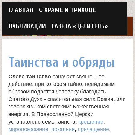
Г
ГЛАВНАЯ
О ХРАМЕ И ПРИХОДЕ
Перейти
л
к
ПУБЛИКАЦИИ
ГАЗЕТА «ЦЕЛИТЕЛЬ»
а
основному
Х
в
содержанию
н
р
Таинства и обряды
о
а
Слово
таинство
означает священное
е
действие, при котором тайно, невидимым
м
м
образом подается человеку благодать
Святого Духа - спасительная сила Божия, или
в
е
говоря языком светским: Божественная
энергия. В Православной Церкви
н
е
установлено семь таинств:
крещение
,
ю
миропомазание
,
покаяние
,
причащение
,