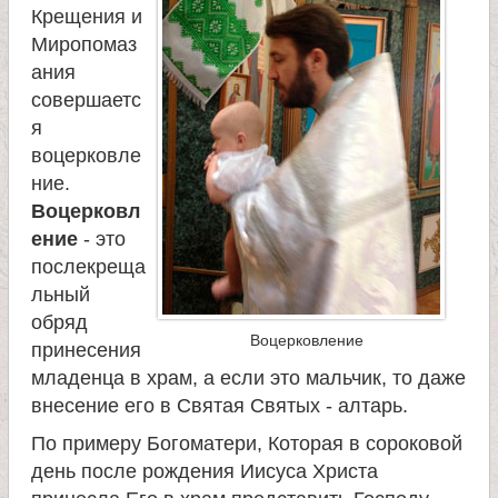
Крещения и
Миропомаз
ания
совершаетс
я
воцерковле
ние.
Воцерковл
ение
- это
послекреща
льный
обряд
Воцерковление
принесения
младенца в храм, а если это мальчик, то даже
внесение его в Святая Святых - алтарь.
По примеру Богоматери, Которая в сороковой
день после рождения Иисуса Хриcта