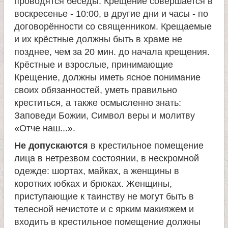
е
проводятся беседы. Крещение совершается в
воскресенье - 10:00, в другие дни и часы - по
в
договорённости со священником. Крещаемые
и их крёстные должны быть в храме не
с
позднее, чем за 20 мин. до начала крещения.
Крёстные и взрослые, принимающие
к
Крещение, должны иметь ясное понимание
своих обязанностей, уметь правильно
о
креститься, а также осмысленно знать:
Заповеди Божии, Символ веры и молитву
й
«Отче наш...».
Не допускаются
в крестильное помещение
лица в нетрезвом состоянии, в нескромной
одежде: шортах, майках, а женщины в
коротких юбках и брюках. Женщины,
приступающие к таинству не могут быть в
телесной нечистоте и с ярким макияжем и
входить в крестильное помещение должны