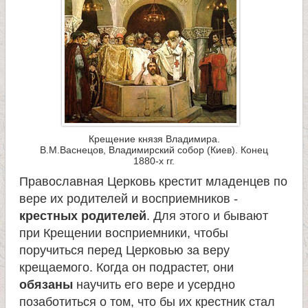
л
е
и
м
Крещение князя Владимира.
о
В.М.Васнецов, Владимирский собор (Киев). Конец
1880-х гг.
н
Православная Церковь крестит младенцев по
вере их родителей и восприемников -
а
крестных родителей
. Для этого и бывают
при Крещении восприемники, чтобы
поручиться перед Церковью за веру
с
крещаемого. Когда он подрастет, они
обязаны
научить его вере и усердно
т
позаботиться о том, что бы их крестник стал