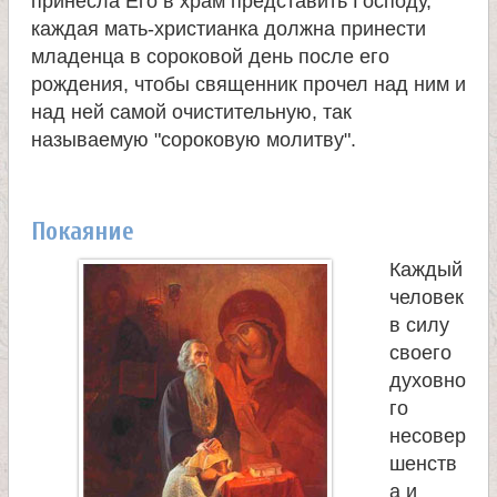
принесла Его в храм представить Господу,
каждая мать-христианка должна принести
младенца в сороковой день после его
рождения, чтобы священник прочел над ним и
над ней самой очистительную, так
называемую "сороковую молитву".
Покаяние
Каждый
человек
в силу
своего
духовно
го
несовер
шенств
а и