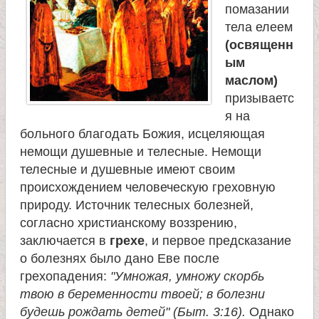
помазании
тела елеем
(освященн
ым
маслом)
призываетс
я на
больного благодать Божия, исцеляющая
немощи душевные и телесные. Немощи
телесные и душевные имеют своим
происхождением человеческую греховную
природу. Источник телесных болезней,
согласно христианскому воззрению,
заключается в
грехе
, и первое предсказание
о болезнях было дано Еве после
грехопадения:
"Умножая, умножу скорбь
твою в беременности твоей; в болезни
будешь рождать детей" (Быт. 3:16).
Однако