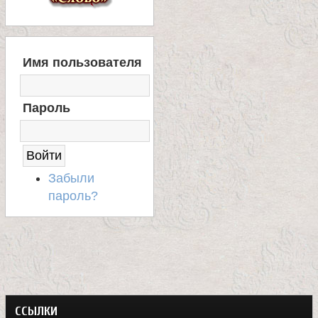
В
Имя пользователя
Х
О
Д
Пароль
Н
А
С
А
Й
Забыли
Т
пароль?
ССЫЛКИ