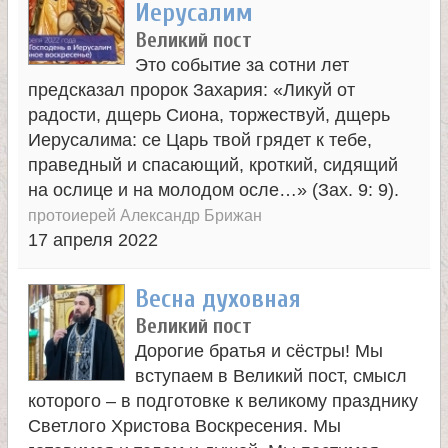
Иерусалим
е
Великий пост
Это событие за сотни лет
л
предсказал пророк Захария: «Ликуй от
радости, дщерь Сиона, торжествуй, дщерь
я
Иерусалима: се Царь твой грядет к тебе,
праведный и спасающий, кроткий, сидящий
П
на ослице и на молодом осле…» (Зах. 9: 9).
протоиерей Александр Брижан
17 апреля 2022
а
н
Весна духовная
Великий пост
т
Дорогие братья и сёстры! Мы
вступаем в Великий пост, смысл
е
которого – в подготовке к великому празднику
Светлого Христова Воскресения. Мы