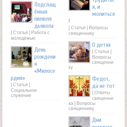
Подслащ
я, и
ённая
молиться
пилюля
!
дьявола
[ Статья ] Вопросы
[ Статья ] Работа с
священнику
молодёжью
О детях
День
[ Статья ]
рождени
Вопросы
священни
я
ку
«Милосе
рдия»
Федот,
[ Статья ]
да не тот
Социальное
[ Ответы
служение
священни
ка ] Вопросы
священнику
Дни