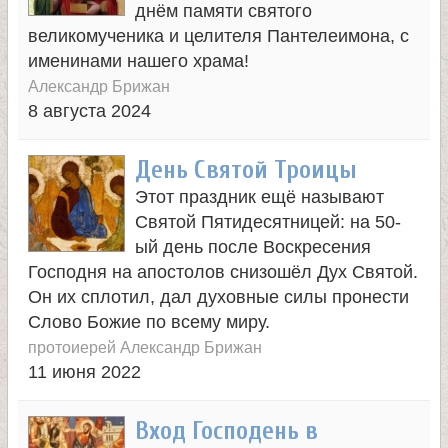
днём памяти святого
и
великомученика и целителя Пантелеимона, с
именинами нашего храма!
к
Александр Брижан
8 августа 2024
а
День Святой Троицы
и
Этот праздник ещё называют
ц
Святой Пятидесятницей: на 50-
ый день после Воскресения
Господня на апостолов снизошёл Дух Святой.
е
Он их сплотил, дал духовные силы пронести
Слово Божие по всему миру.
л
протоиерей Александр Брижан
11 июня 2022
и
Вход Господень в
т