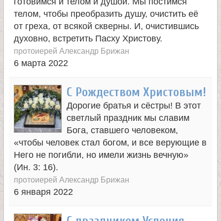
л
готовимся и телом и душой. Мы постимся
телом, чтобы преобразить душу, очистить её
е
от греха, от всякой скверны. И, очистившись
духовно, встретить Пасху Христову.
протоиерей Александр Брижан
и
6 марта 2022
м
С Рождеством Христовым!
о
Дорогие братья и сёстры! В этот
светлый праздник мы славим
н
Бога, ставшего человеком,
«чтобы человек стал богом, и все верующие в
а
Него не погибли, но имели жизнь вечную»
(Ин. 3: 16).
с
протоиерей Александр Брижан
6 января 2022
т