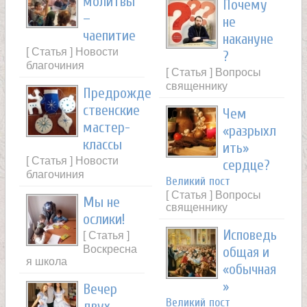
молитвы
Почему
н
–
не
чаепитие
накануне
и
[ Статья ] Новости
?
благочиния
ц
[ Статья ] Вопросы
священнику
Предрожде
ы
ственские
Чем
мастер-
«разрыхл
классы
ить»
[ Статья ] Новости
сердце?
благочиния
Великий пост
[ Статья ] Вопросы
Мы не
священнику
ослики!
Исповедь
[ Статья ]
Воскресна
общая и
я школа
«обычная
»
Вечер
Великий пост
двух