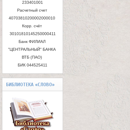
п
233401001

Расчетный счет 
о
40703810200002000010 

и
Корр. счёт 
с
Банк ФИЛИАЛ 
к
"ЦЕНТРАЛЬНЫЙ" БАНКА 
ВТБ (ПАО) 

а
БИК 044525411
БИБЛИОТЕКА «СЛОВО»