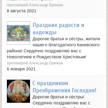
е
протоиерей Александр Брижан
в
8 августа 2021
с
Праздник радости и
надежды
к
Дорогие братья и сёстры, жители
нашего благодатного Каневского
о
района! Сердечно поздравляю вас с
Новолетием и Рождеством Христовым!
й
протоиерей Александр Брижан
6 января 2021
С праздником
Преображения Господня!
Дорогие братья и сёстры!
Сердечно поздравляю вас с