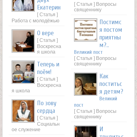
[ Статья ] Вопросы
Екатерин
священнику
[ Статья ]
Работа с молодёжью
Постимс
я постом
О вере
приятны
[ Статья ]
м?..
Воскресна
я школа
Великий пост
[ Статья ] Вопросы
Теперь и
священнику
поём!
Как
[ Статья ]
поститьс
Воскресна
я школа
я детям?
Великий
По зову
пост
сердца
[ Статья ] Вопросы
священнику
[ Статья ]
Социальн
И
ое служение
трудитьс