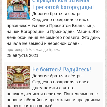
С праздником Успения
а
Пресвятой Богородицы!
Дорогие братья и сёстры!
н
Сердечно поздравляю вас с
праздником Успения Пресвятой Владычицы
и
нашей Богородицы и Приснодевы Марии. Это
день окончания Её земного подвига. Это день
ц
начала Её земной и небесной славы.
протоиерей Александр Брижан
ы
28 августа 2021
К
Не бойтесь! Радуйтесь!
Дорогие братья и сёстры!
а
Сердечно поздравляю вас с
днём памяти святого
н
великомученика и целителя Пантелеимона, с
первым юбилейным престольным праздником
нашего святого храма!