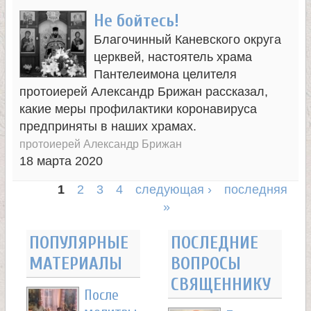
Не бойтесь!
Благочинный Каневского округа
церквей, настоятель храма
Пантелеимона целителя
протоиерей Александр Брижан рассказал,
какие меры профилактики коронавируса
предприняты в наших храмах.
протоиерей Александр Брижан
18 марта 2020
1
2
3
4
следующая ›
последняя
»
С
т
ПОПУЛЯРНЫЕ
ПОСЛЕДНИЕ
МАТЕРИАЛЫ
ВОПРОСЫ
р
СВЯЩЕННИКУ
После
а