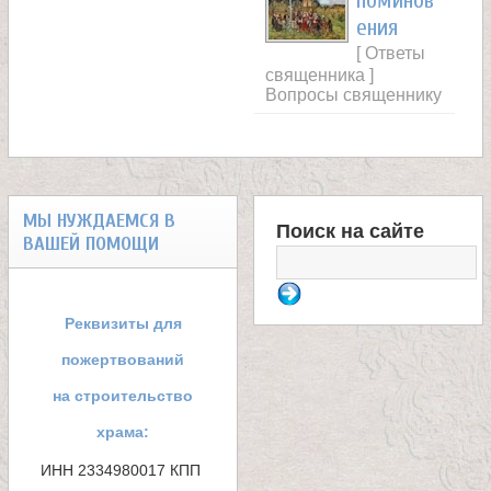
поминов
ения
[ Ответы
священника ]
Вопросы священнику
МЫ НУЖДАЕМСЯ В
Поиск на сайте
ВАШЕЙ ПОМОЩИ
Ф
о
Реквизиты для
р
пожертвований
м
на строительство
храма:
а
ИНН 2334980017 КПП 