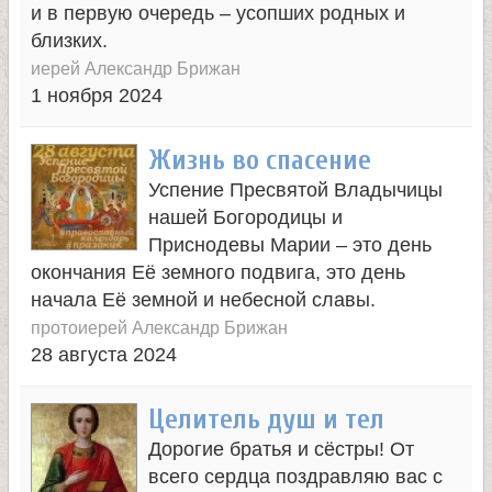
л
и в первую очередь – усопших родных и
близких.
и
иерей Александр Брижан
1 ноября 2024
к
Жизнь во спасение
о
Успение Пресвятой Владычицы
нашей Богородицы и
м
Приснодевы Марии – это день
окончания Её земного подвига, это день
у
начала Её земной и небесной славы.
протоиерей Александр Брижан
ч
28 августа 2024
е
Целитель душ и тел
н
Дорогие братья и сёстры! От
всего сердца поздравляю вас с