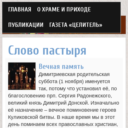
Г
ГЛАВНАЯ
О ХРАМЕ И ПРИХОДЕ
Перейти
л
к
ПУБЛИКАЦИИ
ГАЗЕТА «ЦЕЛИТЕЛЬ»
а
основному
Х
в
содержанию
Слово пастыря
н
р
о
Вечная память
а
Димитриевская родительская
е
м
суббота (1 ноября) именуется
м
так, потому что установил её, по
благословению прп. Сергия Радонежского,
в
е
великий князь Димитрий Донской. Изначально
её назначение – вечное поминовение героев
н
е
Куликовской битвы. В наше время мы в этот
ю
день поминаем всех православных христиан,