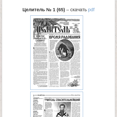
л
Целитель № 1 (65)
– скачать
pdf
и
к
о
м
у
ч
е
н