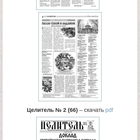
е
л
я
П
а
н
т
Целитель № 2 (66)
– скачать
pdf
е