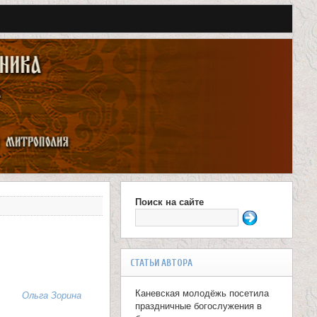
Поиск на сайте
Ф
о
р
СТАТЬИ АВТОРА
м
Каневская молодёжь посетила
Ольга Зорина
а
праздничные богослужения в