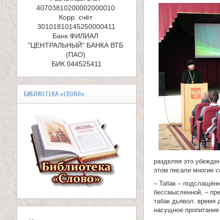
е
40703810200002000010 

л
Корр. счёт 
и
Банк ФИЛИАЛ 
"ЦЕНТРАЛЬНЫЙ" БАНКА ВТБ 
к
(ПАО) 

БИК 044525411
о
м
БИБЛИОТЕКА «СЛОВО»
у
ч
е
н
разделяя это убежден
этом писали многие с
и
– Табак – подслащённ
бессмысленной, – пр
к
табак дьявол: время 
насущное пропитание
а
В