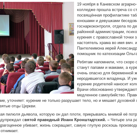
19 ноября в Каневском аграрно
колледже прошла встреча со с
посвящённая профилактике таб
юношами и девушками беседов
госнаркоконтроля, отдела по 
районной администрации, психо
курения с православной точки 
настоятель храма во имя вмч. 
Пантелеимона иерей Александр
помощник по катехизации Ольга
Ребятам напомнили, что скоро 
станут папами и мамами, а кур
очень опасно для беременной 
неродившегося младенца. И у
курение родителей наносит кол
Врачи обоснованно утверждают,
медленное самоубийство. Прав
ие, уточняет: курение не только разрушает тело, но и мешает духовной 
вятые отцы Церкви.
ая пилюля дьявола, которую он дал плоти, прикрываясь мнимой её пот
едупреждал с
вятой праведный Иоанн Кронштадтский. –
Четыре зла ра
драгоценное убивает, жизнь сокращает, самую глупую роскошь производ
 отнимает.