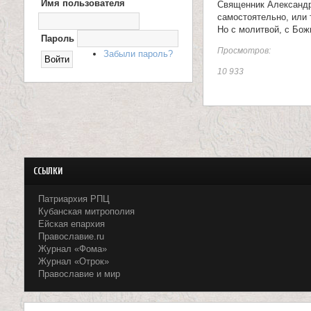
Имя пользователя
Священник Александр 
Х
О
и
самостоятельно, или 
Д
Но с молитвой, с Бож
Н
Пароль
ц
А
Просмотров:
Забыли пароль?
С
е
А
10 933
Й
Т
л
и
т
е
ССЫЛКИ
л
Патриархия РПЦ
Кубанская митрополия
я
Ейская епархия
Православие.ru
П
Журнал «Фома»
Журнал «Отрок»
а
Православие и мир
н