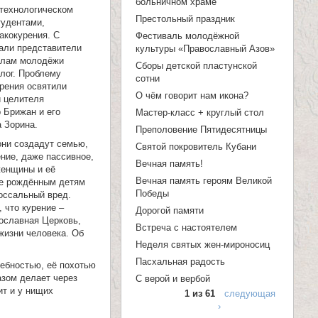
больничном храме
п
-технологическом
Престольный праздник
тудентами,
о
акокурения. С
Фестиваль молодёжной
али представители
и
культуры «Православный Азов»
делам молодёжи
Сборы детской пластунской
с
лог. Проблему
сотни
зрения освятили
к
О чём говорит нам икона?
и целителя
 Брижан и его
а
Мастер-класс + круглый стол
 Зорина.
Преполовение Пятидесятницы
они создадут семью,
Святой покровитель Кубани
ение, даже пассивное,
Вечная память!
женщины и её
Вечная память героям Великой
же рождённым детям
Победы
оссальный вред.
 что курение –
Дорогой памяти
ославная Церковь,
Встреча с настоятелем
жизни человека. Об
Неделя святых жен-мироносиц
Пасхальная радость
ребностью, её похотью
зом делает через
С верой и вербой
ит и у нищих
1 из 61
следующая
›