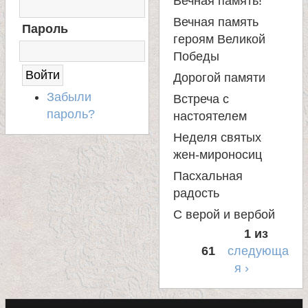
Вечная память!
О
Д
Вечная память
Пароль
Н
героям Великой
А
Победы
С
А
Дорогой памяти
Й
Забыли
Встреча с
Т
пароль?
настоятелем
Неделя святых
жен-мироносиц
Пасхальная
радость
С верой и вербой
1 из
61
следующа
я ›