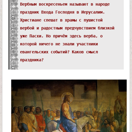
л
Вербным воскресеньем называют в народе
праздник Входа Господня в Иерусалим.
и
Христиане спешат в храмы с пушистой
к
вербой и радостным предчувствием близкой
уже Пасхи. Но причём здесь верба, о
о
которой ничего не знали участники
евангельских событий? Каков смысл
м
праздника?
у
ч
е
н