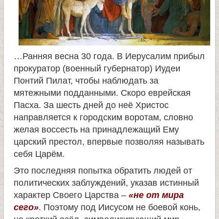
и
к
…Ранняя весна 30 года. В Иерусалим прибыл
а
прокуратор (военный губернатор) Иудеи
Понтий Пилат, чтобы наблюдать за
и
мятежными подданными. Скоро еврейская
Пасха. За шесть дней до неё Христос
ц
направляется к городским воротам, словно
желая воссесть на принадлежащий Ему
е
царский престол, впервые позволяя называть
себя Царём.
л
Это последняя попытка обратить людей от
политических заблуждений, указав истинный
и
характер Своего Царства –
«не от мира
сего»
. Поэтому под Иисусом не боевой конь,
т