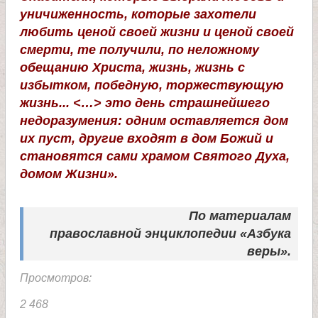
е
уничиженность, которые захотели
в
любить ценой своей жизни и ценой своей
смерти, те получили, по неложному
с
обещанию Христа, жизнь, жизнь с
избытком, победную, торжествующую
жизнь... <…> это день страшнейшего
к
недоразумения: одним оставляется дом
их пуст, другие входят в дом Божий и
о
становятся сами храмом Святого Духа,
домом Жизни».
й
По материалам
православной
энциклопедии «Азбука
веры».
Просмотров:
2 468