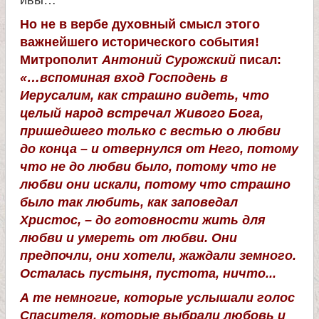
а
Но не в вербе духовный смысл этого
важнейшего исторического события!
н
Митрополит
Антоний Сурожский
писал:
«…вспоминая вход Господень в
и
Иерусалим, как страшно видеть, что
целый народ встречал Живого Бога,
ц
пришедшего только с вестью о любви
до конца – и отвернулся от Него, потому
ы
что не до любви было, потому что не
любви они искали, потому что страшно
К
было так любить, как заповедал
Христос, – до готовности жить для
а
любви и умереть от любви. Они
предпочли, они хотели, жаждали земного.
Осталась пустыня, пустота, ничто...
н
А те немногие, которые услышали голос
Спасителя, которые выбрали любовь и