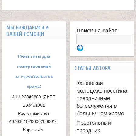
МЫ НУЖДАЕМСЯ В
Поиск на сайте
ВАШЕЙ ПОМОЩИ
Ф
о
Реквизиты для
р
пожертвований
СТАТЬИ АВТОРА
м
на строительство
Каневская
храма:
а
молодёжь посетила
ИНН 2334980017 КПП 
праздничные
п
233401001

богослужения в
больничном храме
Расчетный счет 
о
40703810200002000010 

Престольный
и
Корр. счёт 
праздник