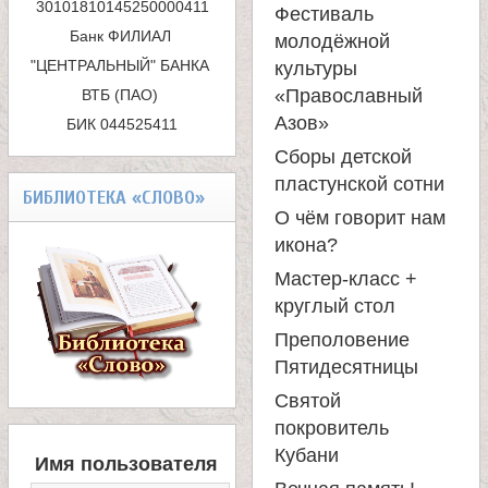
с
Фестиваль
Банк ФИЛИАЛ 
молодёжной
к
"ЦЕНТРАЛЬНЫЙ" БАНКА 
культуры
«Православный
ВТБ (ПАО) 

а
Азов»
БИК 044525411
Сборы детской
пластунской сотни
БИБЛИОТЕКА «СЛОВО»
О чём говорит нам
икона?
Мастер-класс +
круглый стол
Преполовение
Пятидесятницы
Святой
покровитель
В
Кубани
Имя пользователя
Х