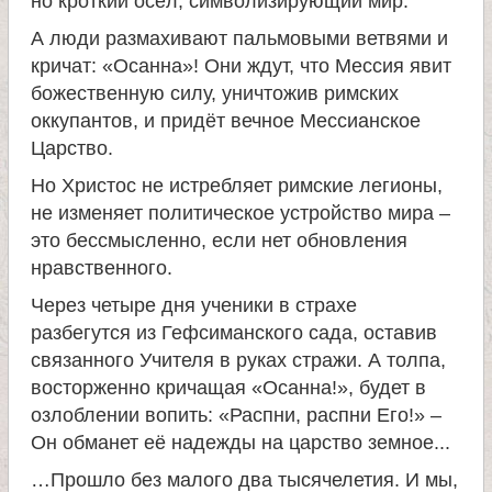
но кроткий осёл, символизирующий мир.
е
А люди размахивают пальмовыми ветвями и
кричат: «Осанна»! Они ждут, что Мессия явит
божественную силу, уничтожив римских
л
оккупантов, и придёт вечное Мессианское
Царство.
я
Но Христос не истребляет римские легионы,
П
не изменяет политическое устройство мира –
это бессмысленно, если нет обновления
а
нравственного.
Через четыре дня ученики в страхе
н
разбегутся из Гефсиманского сада, оставив
связанного Учителя в руках стражи. А толпа,
т
восторженно кричащая «Осанна!», будет в
озлоблении вопить: «Распни, распни Его!» –
е
Он обманет её надежды на царство земное...
…Прошло без малого два тысячелетия. И мы,