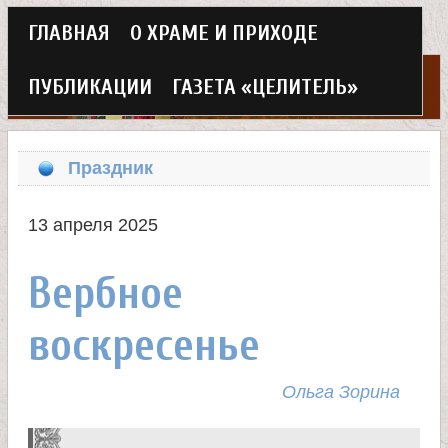
Г
ГЛАВНАЯ
О ХРАМЕ И ПРИХОДЕ
Перейти
л
к
ПУБЛИКАЦИИ
ГАЗЕТА «ЦЕЛИТЕЛЬ»
а
основному
Х
в
содержанию
Праздник
н
р
о
13 апреля 2025
а
е
Вербное
м
м
воскресенье
в
е
н
е
Ольга Зорина
ю