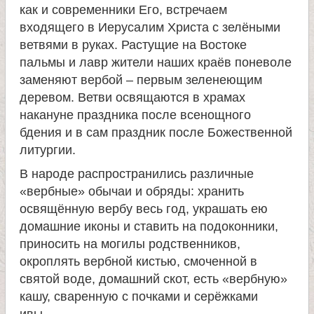
л
как и современники Его, встречаем
входящего в Иерусалим Христа с зелёными
е
ветвями в руках. Растущие на Востоке
пальмы и лавр жители наших краёв поневоле
и
заменяют вербой – первым зеленеющим
деревом. Ветви освящаются в храмах
м
накануне праздника после всенощного
бдения и в сам праздник после Божественной
о
литургии.
В народе распространились различные
н
«вербные» обычаи и обряды: хранить
освящённую вербу весь год, украшать ею
а
домашние иконы и ставить на подоконники,
приносить на могилы родственников,
с
окроплять вербной кистью, смоченной в
святой воде, домашний скот, есть «вербную»
т
кашу, сваренную с почками и серёжками
ивы…