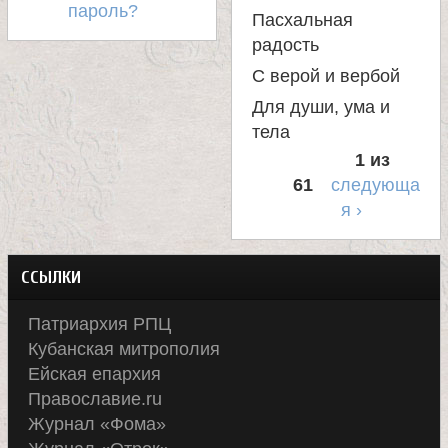
пароль?
Пасхальная
радость
С верой и вербой
Для души, ума и
тела
1 из
61
следующа
я ›
ССЫЛКИ
Патриархия РПЦ
Кубанская митрополия
Ейская епархия
Православие.ru
Журнал «Фома»