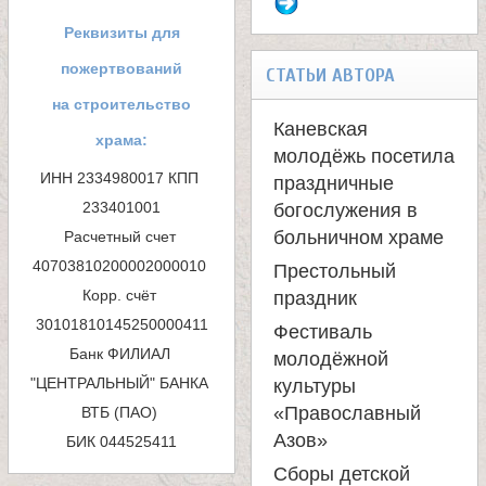
о
Реквизиты для
р
пожертвований
СТАТЬИ АВТОРА
м
на строительство
Каневская
храма:
а
молодёжь посетила
ИНН 2334980017 КПП 
праздничные
п
233401001

богослужения в
больничном храме
Расчетный счет 
о
40703810200002000010 

Престольный
и
Корр. счёт 
праздник
с
Фестиваль
Банк ФИЛИАЛ 
молодёжной
к
"ЦЕНТРАЛЬНЫЙ" БАНКА 
культуры
«Православный
ВТБ (ПАО) 

а
Азов»
БИК 044525411
Сборы детской