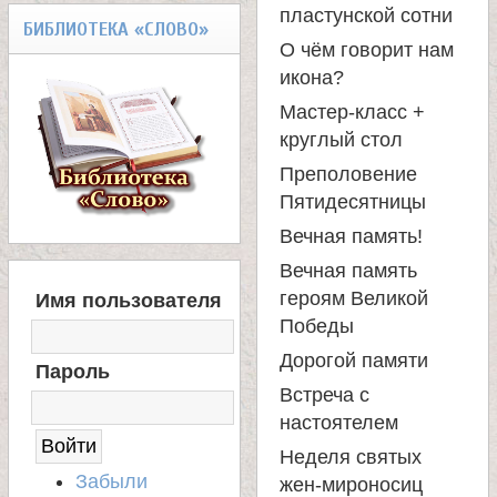
пластунской сотни
БИБЛИОТЕКА «СЛОВО»
О чём говорит нам
икона?
Мастер-класс +
круглый стол
Преполовение
Пятидесятницы
Вечная память!
Вечная память
В
героям Великой
Имя пользователя
Х
Победы
О
Д
Дорогой памяти
Пароль
Н
Встреча с
А
настоятелем
С
А
Неделя святых
Й
Забыли
жен-мироносиц
Т