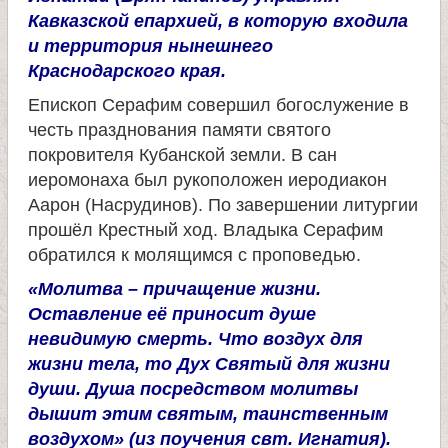
Кавказской епархией, в которую входила
е
и территория нынешнего
Краснодарского края.
л
Епископ Серафим совершил богослужение в
честь празднования памяти святого
я
покровителя Кубанской земли. В сан
иеромонаха был рукоположен иеродиакон
П
Аарон (Насрудинов). По завершении литургии
прошёл Крестный ход. Владыка Серафим
а
обратился к молящимся с проповедью.
«Молитва – причащение жизни.
н
Оставление её приносит душе
невидимую смерть. Что воздух для
т
жизни тела, то Дух Святый для жизни
души. Душа посредством молитвы
е
дышит этим святым, таинственным
воздухом» (из поучения свт. Игнатия).