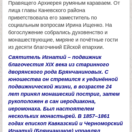
Правящего Архиерея румяным караваем. От
и
лица главы Каневского района
приветствовала его заместитель по
к
социальным вопросам Ирина Ищенко. На
богослужение собрались духовенство и
а
монашествующие, миряне и почётные гости
из десяти благочиний Ейской епархии.
и
Святитель Игнатий – подвижник
благочестия XIX века из старинного
ц
дворянского рода Брянчаниновых. С
юношества он стремился к уединённой
е
подвижнической жизни, в возрасте 24
лет принял монашеский постриг, затем
л
рукоположен в сан иеродиакона,
иеромонаха. Был настоятелем
и
нескольких монастырей. В 1857–1861
годах епископ Кавказский и Черноморский
т
Игнатий (Брянчанинов) управлял