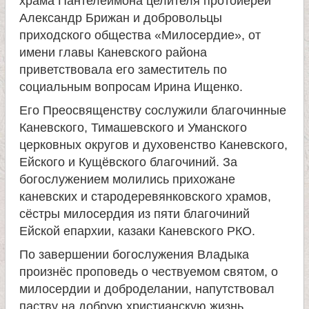
храма Пантелеимона целителя протоиерей
и
Александр Брижан и добровольцы
приходского общества «Милосердие», от
к
имени главы Каневского района
приветствовала его заместитель по
а
социальным вопросам Ирина Ищенко.
Его Преосвященству сослужили благочинные
и
Каневского, Тимашевского и Уманского
церковных округов и духовенство Каневского,
ц
Ейского и Кущёвского благочиний. За
богослужением молились прихожане
е
каневских и стародеревянковского храмов,
сёстры милосердия из пяти благочиний
л
Ейской епархии, казаки Каневского РКО.
По завершении богослужения Владыка
и
произнёс проповедь о чествуемом святом, о
милосердии и доброделании, напутствовал
т
паству на добрую христианскую жизнь.