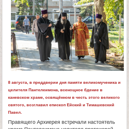
л
и
к
о
м
у
8 августа, в преддверии дня памяти великомученика и
ч
целителя Пантелеимона, всенощное бдение в
каневском храме, освящённом в честь этого великого
е
святого, возглавил епископ Ейский и Тимашевский
Павел.
н
Правящего Архиерея встречали настоятель