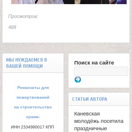
Просмотров:
488
МЫ НУЖДАЕМСЯ В
Поиск на сайте
ВАШЕЙ ПОМОЩИ
Ф
о
Реквизиты для
р
пожертвований
СТАТЬИ АВТОРА
м
на строительство
Каневская
храма:
а
молодёжь посетила
ИНН 2334980017 КПП 
праздничные