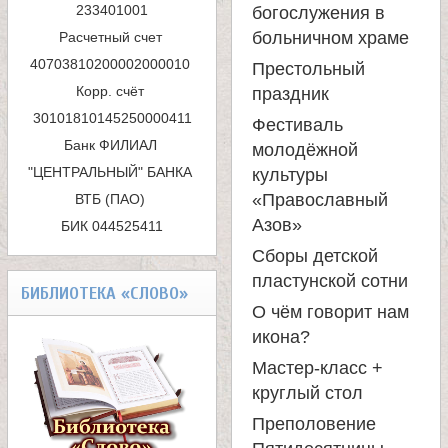
п
233401001

богослужения в
больничном храме
Расчетный счет 
о
40703810200002000010 

Престольный
и
Корр. счёт 
праздник
с
Фестиваль
Банк ФИЛИАЛ 
молодёжной
к
"ЦЕНТРАЛЬНЫЙ" БАНКА 
культуры
«Православный
ВТБ (ПАО) 

а
Азов»
БИК 044525411
Сборы детской
пластунской сотни
БИБЛИОТЕКА «СЛОВО»
О чём говорит нам
икона?
Мастер-класс +
круглый стол
Преполовение