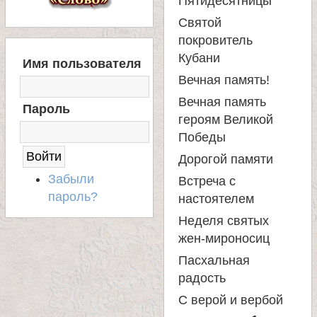
Пятидесятницы
Святой
покровитель
В
Кубани
Имя пользователя
Х
Вечная память!
О
Д
Вечная память
Пароль
Н
героям Великой
А
Победы
С
А
Дорогой памяти
Й
Забыли
Встреча с
Т
пароль?
настоятелем
Неделя святых
жен-мироносиц
Пасхальная
радость
С верой и вербой