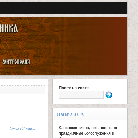
Поиск на сайте
Ф
о
р
СТАТЬИ АВТОРА
м
Каневская молодёжь посетила
Ольга Зорина
а
праздничные богослужения в