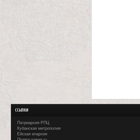
й
ССЫЛКИ
Патриархия РПЦ
Кубанская митрополия
Ейская епархия
Православие.ru