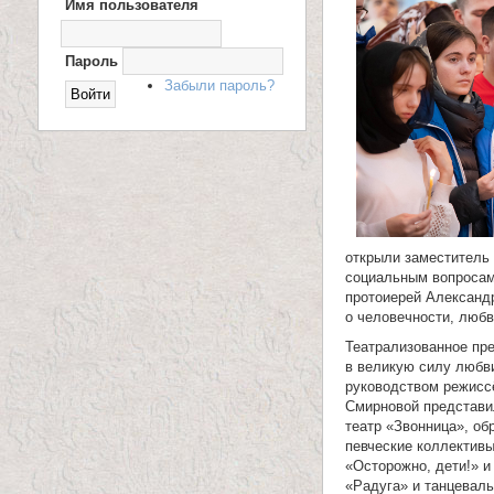
Имя пользователя
Х
О
и
Д
Н
Пароль
ц
А
Забыли пароль?
С
е
А
Й
Т
л
и
т
открыли заместитель 
е
социальным вопросам
протоиерей Александ
л
о человечности, любв
Театрализованное пр
я
в великую силу любв
руководством режисс
П
Смирновой представи
театр «Звонница», об
а
певческие коллективы
«Осторожно, дети!» 
н
«Радуга» и танцевал