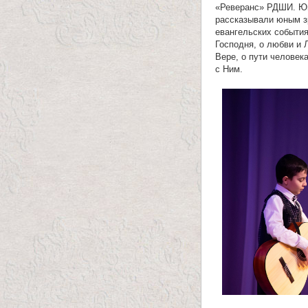
«Реверанс» РДШИ. Ю
т
рассказывали юным з
евангельских событи
е
Господня, о любви и 
Вере, о пути человека
л
с Ним.
е
и
м
о
н
а
с
т
а