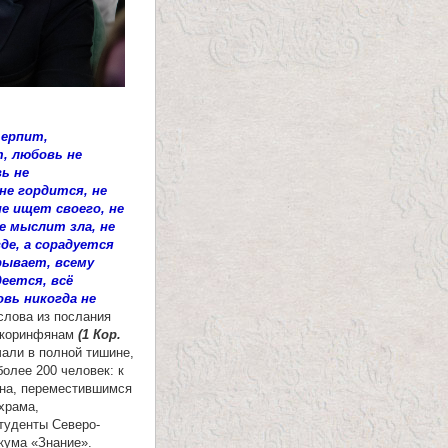
ерпит,
, любовь не
ь не
не гордится, не
е ищет своего, не
е мыслит зла, не
де, а сорадуется
рывает, всему
деется, всё
вь никогда не
слова из послания
к коринфянам
(1 Кор.
али в полной тишине,
более 200 человек: к
на, переместившимся
храма,
туденты Северо-
кума «Знание».