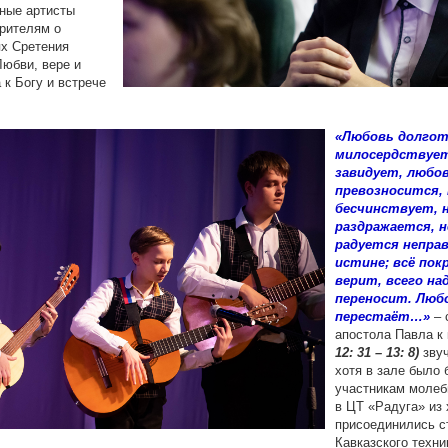
ные артисты
рителям о
ях Сретения
Любви, вере и
 к Богу и встрече
«Любовь долгот
милосердствует
завидует, любов
превозносится, 
бесчинствует, н
раздражается, н
радуется неправ
истине; всё пок
верит, всего на
переносит. Любо
перестаёт…»
– 
апостола Павла 
12: 31 – 13: 8)
звуч
хотя в зале было 
участникам молеб
в ЦТ «Радуга» из 
присоединились с
Кавказского техни