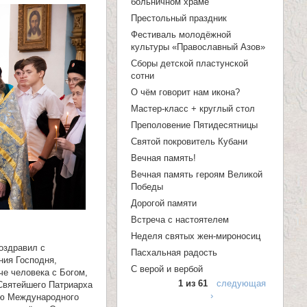
больничном храме
п
Престольный праздник
о
Фестиваль молодёжной
и
культуры «Православный Азов»
Сборы детской пластунской
с
сотни
к
О чём говорит нам икона?
а
Мастер-класс + круглый стол
Преполовение Пятидесятницы
Святой покровитель Кубани
Вечная память!
Вечная память героям Великой
Победы
Дорогой памяти
Встреча с настоятелем
Неделя святых жен-мироносиц
оздравил с
Пасхальная радость
ния Господня,
С верой и вербой
че человека с Богом,
1 из 61
следующая
Святейшего Патриарха
›
аю Международного