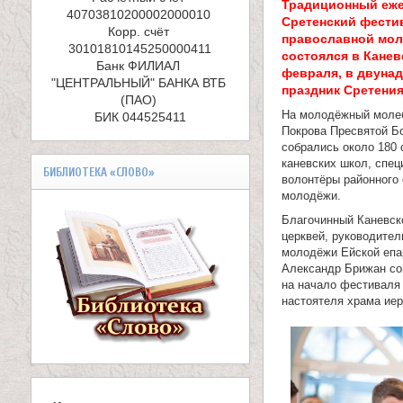
е
Традиционный еж
40703810200002000010 

Сретенский фести
л
Корр. счёт 
православной мо
состоялся в Канев
и
Банк ФИЛИАЛ 
февраля, в двуна
"ЦЕНТРАЛЬНЫЙ" БАНКА ВТБ 
праздник Сретения
к
(ПАО) 

На молодёжный молеб
БИК 044525411
о
Покрова Пресвятой Б
собрались около 180
м
каневских школ, спец
БИБЛИОТЕКА «СЛОВО»
волонтёры районного
у
молодёжи.
Благочинный Каневско
ч
церквей, руководител
молодёжи Ейской епа
е
Александр Брижан с
на начало фестиваля
н
настоятеля храма иер
и
к
а
В