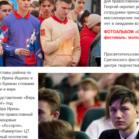
дня православной
Георгий окропил р
сотрудники прихо
миссионерские ли
лет в ожидании вс
ФОТОАЛЬБОМ «С
фестиваль: мол
Просветительская
Сретенского фест
центре творчества
главы района по
 Ирина Ищенко и
р Брижан словами
и и вере.
едставление «Верь
и!» под
ёра Ирины
ли православный
разцовые
 «Ассорти»,
и «Камертон» ЦТ
ьный коллектив