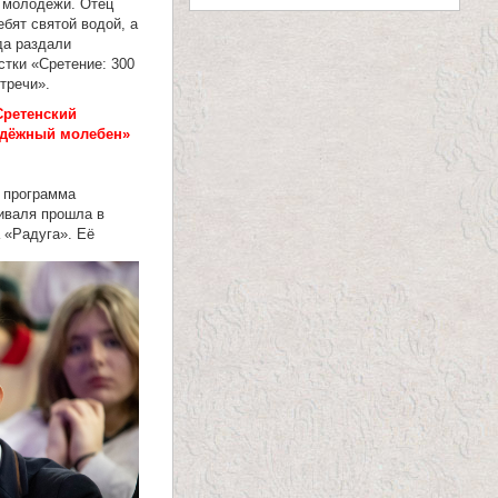
 молодёжи. Отец
ебят святой водой, а
да раздали
стки «Сретение: 300
тречи».
ретенский
одёжный молебен»
 программа
иваля прошла в
 «Радуга». Её