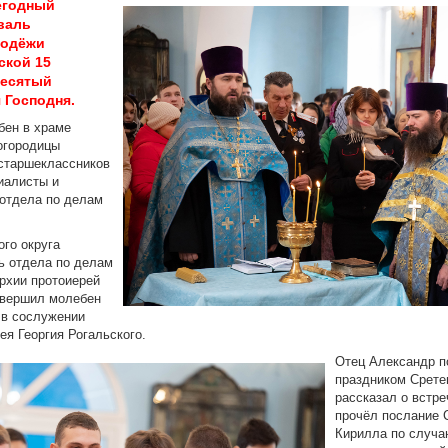
егодный
валь
лодёжи
ской 15
десятый
 Господня.
ен в храме
огородицы
 старшеклассников
иалисты и
 отдела по делам
го округа
ь отдела по делам
рхии протоиерей
овершил молебен
 в сослужении
ея Георгия Рогальского.
Отец Александр п
праздником Срете
рассказал о встре
прочёл послание 
Кирилла по случ