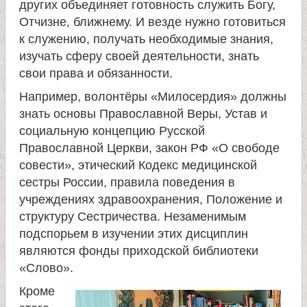
других объединяет готовность служить Богу,
и
Отчизне, ближнему. И везде нужно готовиться
к служению, получать необходимые знания,
к
изучать сферу своей деятельности, знать
свои права и обязанности.
а
Например, волонтёры «Милосердия» должны
знать основы Православной Веры, Устав и
и
социальную концепцию Русской
Православной Церкви, закон РФ «О свободе
ц
совести», этический Кодекс медицинской
сестры России, правила поведения в
е
учреждениях здравоохранения, Положение и
структуру Сестричества. Незаменимым
л
подспорьем в изучении этих дисциплин
являются фонды приходской библиотеки
и
«Слово».
Кроме
т