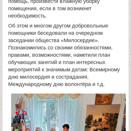
л
помощь, произвести влажную уборку
помещения, если в том возникнет
е
необходимость.
Об этом и многом другом добровольные
и
помощники беседовали на очередном
заседании общества «Милосердие».
м
Познакомились со своими обязанностями,
правами, возможностями, наметили план
о
обучающих занятий и план интересных
мероприятий к значимым датам: Всемирному
н
дню милосердия и сострадания,
Международному дню волонтёра и т.д.
а
с
т