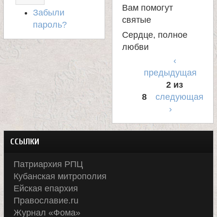
Вам помогут
Й
Забыли
Т
святые
пароль?
Сердце, полное
любви
‹
предыдущая
2 из
8
следующая
›
ССЫЛКИ
Патриархия РПЦ
Кубанская митрополия
Ейская епархия
Православие.ru
Журнал «Фома»