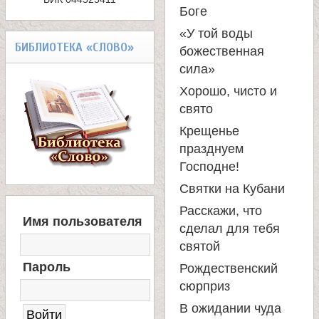
Боге
«У той воды
БИБЛИОТЕКА «СЛОВО»
божественная
сила»
Хорошо, чисто и
свято
Крещенье
празднуем
Господне!
Святки на Кубани
Расскажи, что
В
Имя пользователя
Х
сделал для тебя
О
святой
Д
Пароль
Рождественский
Н
А
сюрприз
С
В ожидании чуда
А