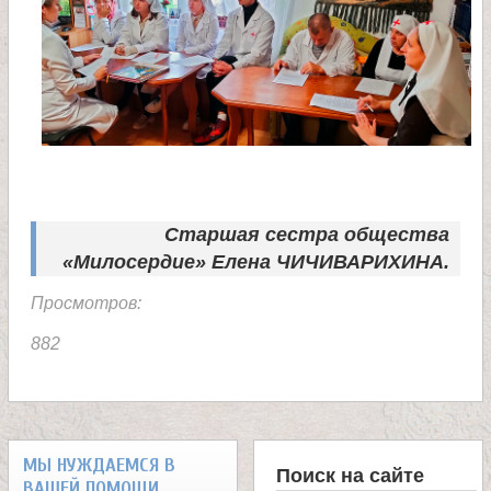
а
н
и
ц
Старшая сестра общества
ы
«Милосердие»
Елена ЧИЧИВАРИХИНА.
Просмотров:
К
882
а
н
МЫ НУЖДАЕМСЯ В
Поиск на сайте
ВАШЕЙ ПОМОЩИ