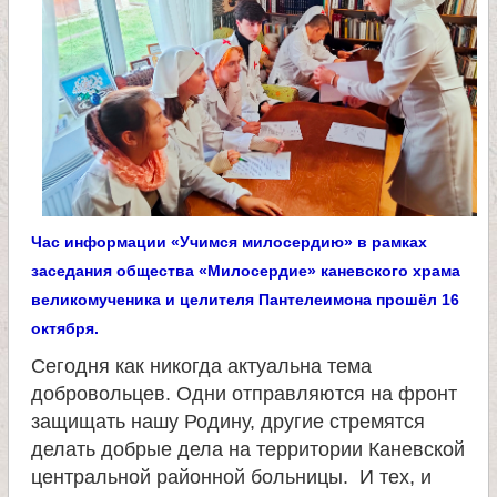
л
и
к
о
м
Час информации «Учимся милосердию» в рамках
заседания общества «Милосердие» каневского храма
у
великомученика и целителя Пантелеимона прошёл 16
октября.
ч
Сегодня как никогда актуальна тема
добровольцев. Одни отправляются на фронт
е
защищать нашу Родину, другие стремятся
делать добрые дела на территории Каневской
н
центральной районной больницы. И тех, и