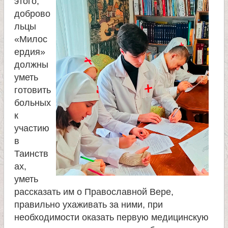
этого,
доброво
е
льцы
«Милос
л
ердия»
должны
я
уметь
готовить
П
больных
к
а
участию
в
н
Таинств
ах,
т
уметь
рассказать им о Православной Вере,
е
правильно ухаживать за ними, при
необходимости оказать первую медицинскую