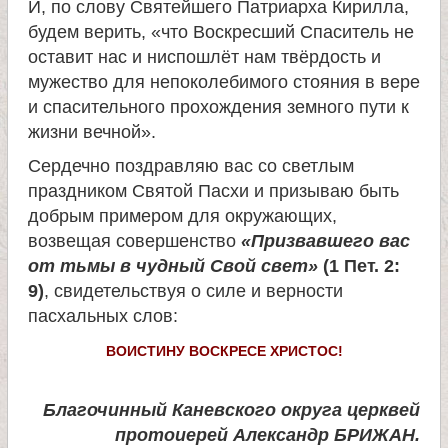
И, по слову Святейшего Патриарха Кирилла,
и
будем верить, «что Воскресший Спаситель не
оставит нас и ниспошлёт нам твёрдость и
к
мужество для непоколебимого стояния в вере
и спасительного прохождения земного пути к
а
жизни вечной».
Сердечно поздравляю вас со светлым
и
праздником Святой Пасхи и призываю быть
добрым примером для окружающих,
ц
возвещая совершенство
«Призвавшего вас
от тьмы в чудный Свой свет»
(1 Пет. 2:
е
9)
, свидетельствуя о силе и верности
пасхальных слов:
л
ВОИСТИНУ ВОСКРЕСЕ ХРИСТОС!
и
Благочинный Каневского округа церквей
т
протоиерей Александр БРИЖАН.