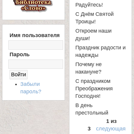
Радуйтесь!
а
С Днём Святой
Троицы!
н
Откроем наши
В
Имя пользователя
Х
и
души!
О
Праздник радости и
Д
ц
Пароль
надежды
Н
А
Почему не
ы
С
накануне?
А
С праздником
Й
Забыли
К
Т
Преображения
пароль?
Господня!
а
В день
престольный
н
1 из
3
следующая