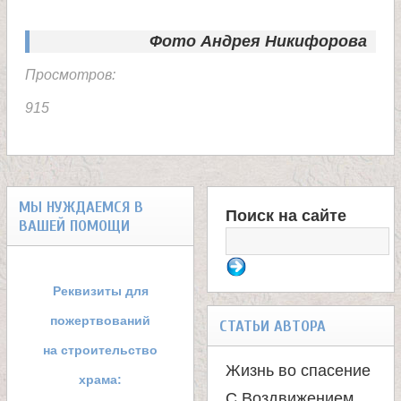
е
Фото Андрея Никифорова
Просмотров:
л
915
я
П
МЫ НУЖДАЕМСЯ В
а
Поиск на сайте
ВАШЕЙ ПОМОЩИ
Ф
н
о
Реквизиты для
т
р
пожертвований
СТАТЬИ АВТОРА
м
на строительство
е
Жизнь во спасение
храма:
а
С Воздвижением