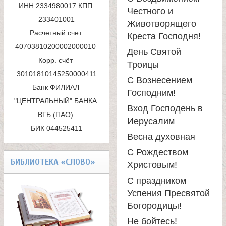
л
ИНН 2334980017 КПП 
Честного и
п
233401001

Животворящего
е
Расчетный счет 
о
Креста Господня!
40703810200002000010 

День Святой
и
и
Корр. счёт 
Троицы
с
м
С Вознесением
Банк ФИЛИАЛ 
Господним!
к
"ЦЕНТРАЛЬНЫЙ" БАНКА 
о
Вход Господень в
ВТБ (ПАО) 

а
Иерусалим
БИК 044525411
н
Весна духовная
С Рождеством
а
БИБЛИОТЕКА «СЛОВО»
Христовым!
С праздником
с
Успения Пресвятой
Богородицы!
т
Не бойтесь!