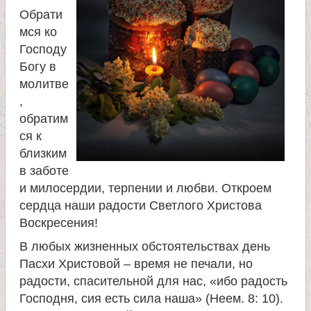
л
Обрати
и
мся ко
Господу
Богу в
к
молитве
,
о
обратим
ся к
м
близким
в заботе
у
и милосердии, терпении и любви. Откроем
сердца наши радости Светлого Христова
ч
Воскресения!
В любых жизненных обстоятельствах день
е
Пасхи Христовой – время не печали, но
радости, спасительной для нас, «ибо радость
н
Господня, сия есть сила наша» (Неем. 8: 10).