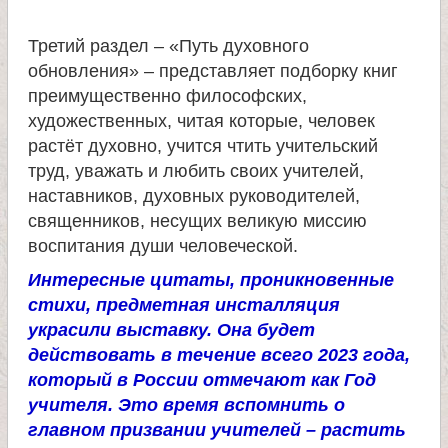
л
Третий раздел – «Путь духовного
е
обновления» – представляет подборку книг
преимущественно философских,
и
художественных, читая которые, человек
растёт духовно, учится чтить учительский
м
труд, уважать и любить своих учителей,
наставников, духовных руководителей,
о
священников, несущих великую миссию
воспитания души человеческой.
н
Интересные цитаты, проникновенные
стихи, предметная инсталляция
а
украсили выставку. Она будет
действовать в течение всего 2023 года,
с
который в России отмечают как Год
учителя. Это время вспомнить о
т
главном призвании учителей – растить