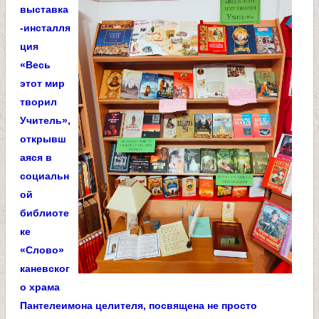
л
выставка
-инсталля
и
ция
«Весь
к
этот мир
творил
о
Учитель»,
открывш
м
аяся в
социальн
у
ой
библиоте
ч
ке
«Слово»
е
каневског
о храма
н
Пантелеимона целителя, посвящена не просто