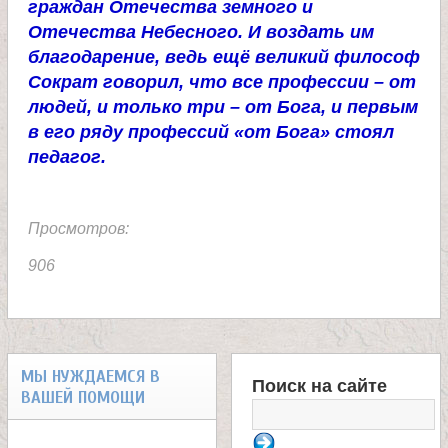
граждан Отечества земного и
а
Отечества Небесного. И воздать им
благодарение, ведь ещё великий философ
н
Сократ говорил, что все профессии – от
людей, и только три – от Бога, и первым
и
в его ряду профессий «от Бога» стоял
педагог.
ц
Просмотров:
ы
906
К
а
МЫ НУЖДАЕМСЯ В
н
Поиск на сайте
ВАШЕЙ ПОМОЩИ
Ф