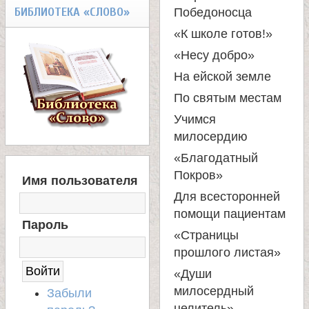
БИБЛИОТЕКА «СЛОВО»
Победоносца
«К школе готов!»
«Несу добро»
На ейской земле
По святым местам
Учимся
милосердию
«Благодатный
В
Покров»
Имя пользователя
Х
Для всесторонней
О
помощи пациентам
Д
Пароль
Н
«Страницы
А
прошлого листая»
С
А
«Души
Й
милосердный
Забыли
Т
целитель»