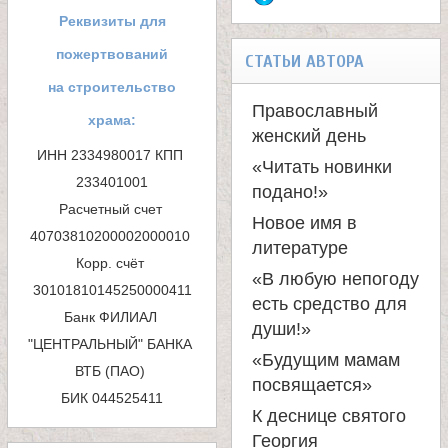
е
о
Реквизиты для
в
р
пожертвований
СТАТЬИ АВТОРА
м
на строительство
с
Православный
храма:
а
женский день
к
ИНН 2334980017 КПП 
«Читать новинки
п
233401001

подано!»
о
Расчетный счет 
о
Новое имя в
40703810200002000010 

литературе
й
и
Корр. счёт 
«В любую непогоду
с
есть средство для
Банк ФИЛИАЛ 
души!»
к
"ЦЕНТРАЛЬНЫЙ" БАНКА 
«Будущим мамам
ВТБ (ПАО) 

а
посвящается»
БИК 044525411
К деснице святого
Георгия