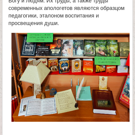
Богу и людям. Их труды, а также труды
современных апологетов являются образцом
е
педагогики, эталоном воспитания и
просвещения души.
л
я
П
а
н
т
е