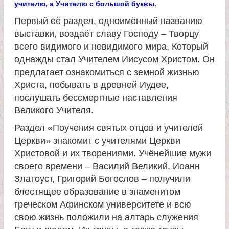
учителю, а Учителю с большой буквы.
и
Первый её раздел, одноимённый названию
к
выставки, воздаёт славу Господу – Творцу
всего видимого и невидимого мира, Который
однажды стал Учителем Иисусом Христом. Он
а
предлагает ознакомиться с земной жизнью
Христа, побывать в древней Иудее,
и
послушать бессмертные наставления
Великого Учителя.
ц
Раздел «Поучения святых отцов и учителей
е
Церкви» знакомит с учителями Церкви
Христовой и их творениями. Учёнейшие мужи
л
своего времени – Василий Великий, Иоанн
Златоуст, Григорий Богослов – получили
блестящее образование в знаменитом
и
греческом Афинском университете и всю
свою жизнь положили на алтарь служения
т