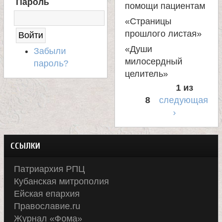
Пароль
Н
помощи пациентам
А
«Страницы
С
прошлого листая»
А
Й
«Души
Забыли
Т
милосердный
пароль?
целитель»
1 из
8
следующая
›
ССЫЛКИ
Патриархия РПЦ
Кубанская митрополия
Ейская епархия
Православие.ru
Журнал «Фома»