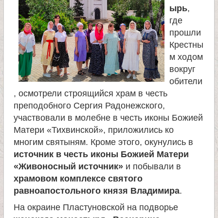
ырь
,
е
где
прошли
л
Крестны
м ходом
я
вокруг
обители
П
, осмотрели строящийся храм в честь
преподобного Сергия Радонежского,
а
участвовали в молебне в честь иконы Божией
Матери «Тихвинской», приложились ко
многим святыням. Кроме этого, окунулись в
н
источник в честь иконы Божией Матери
«Живоносный источник»
и побывали в
т
храмовом комплексе святого
равноапостольного князя Владимира
.
е
На окраине Пластуновской на подворье