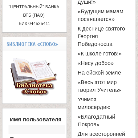
души!»
к
"ЦЕНТРАЛЬНЫЙ" БАНКА 
«Будущим мамам
ВТБ (ПАО) 

а
посвящается»
БИК 044525411
К деснице святого
Георгия
БИБЛИОТЕКА «СЛОВО»
Победоносца
«К школе готов!»
«Несу добро»
На ейской земле
«Весь этот мир
творил Учитель»
Учимся
милосердию
В
«Благодатный
Имя пользователя
Х
Покров»
О
Для всесторонней
Д