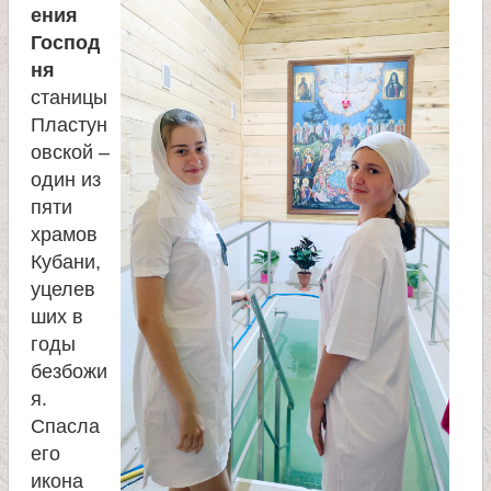
ения
а
Господ
ня
н
станицы
Пластун
и
овской –
один из
ц
пяти
храмов
ы
Кубани,
уцелев
К
ших в
годы
а
безбожи
я.
н
Спасла
его
икона