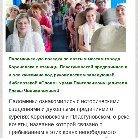
л
и
к
о
Паломническую поездку по святым местам города
м
Кореновска и станицы Пластуновской предприняли в
июле каневчане под руководством заведующей
у
библиотекой «Слово» храма Пантелеимона целителя
Елены Чичиварихиной.
ч
Паломники ознакомились с историческими
сведениями и духовными преданиями о
е
куренях Кореновском и Пластуновском, о реке
Кочеты, название которой связано с
н
пребыванием в этих краях непобедимого