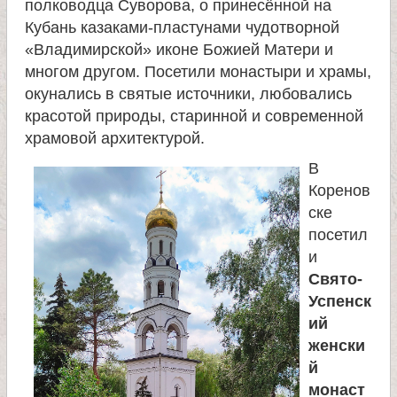
полководца Суворова, о принесённой на
и
Кубань казаками-пластунами чудотворной
«Владимирской» иконе Божией Матери и
к
многом другом. Посетили монастыри и храмы,
окунались в святые источники, любовались
а
красотой природы, старинной и современной
храмовой архитектурой.
и
В
Коренов
ц
ске
посетил
е
и
Свято-
л
Успенск
ий
и
женски
й
т
монаст