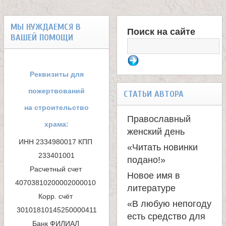
МЫ НУЖДАЕМСЯ В
Поиск на сайте
ВАШЕЙ ПОМОЩИ
Ф
о
Реквизиты для
р
пожертвований
СТАТЬИ АВТОРА
м
на строительство
Православный
храма:
а
женский день
ИНН 2334980017 КПП 
«Читать новинки
п
233401001

подано!»
Расчетный счет 
о
Новое имя в
40703810200002000010 

литературе
и
Корр. счёт 
«В любую непогоду
с
есть средство для
Банк ФИЛИАЛ 