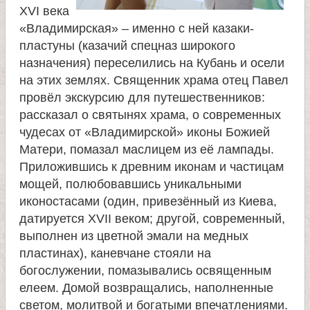
е
XVI века
«Владимирская» – именно с ней казаки-
в
пластуны (казачий спецназ широкого
назначения) переселились на Кубань и осели
с
на этих землях. Священник храма отец Павел
провёл экскурсию для путешественников:
к
рассказал о святынях храма, о современных
чудесах от «Владимирской» иконы Божией
о
Матери, помазал маслицем из её лампады.
Приложившись к древним иконам и частицам
й
мощей, полюбовавшись уникальными
иконостасами (один, привезённый из Киева,
датируется XVII веком; другой, современный,
выполнен из цветной эмали на медных
пластинах), каневчане стояли на
богослужении, помазывались освященным
елеем. Домой возвращались, наполненные
светом, молитвой и богатыми впечатлениями.