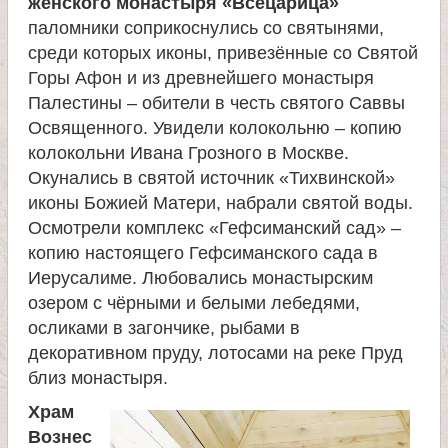
л
женского монастыря «Всецарица»
паломники соприкоснулись со святынями,
среди которых иконы, привезённые со Святой
е
Горы Афон и из древнейшего монастыря
Палестины – обители в честь святого Саввы
и
Освященного. Увидели колокольню – копию
колокольни Ивана Грозного в Москве.
м
Окунались в святой источник «Тихвинской»
иконы Божией Матери, набрали святой воды.
о
Осмотрели комплекс «Гефсиманский сад» –
копию настоящего Гефсиманского сада в
н
Иерусалиме. Любовались монастырским
озером с чёрными и белыми лебедями,
а
осликами в загончике, рыбами в
декоративном пруду, лотосами на реке Пруд
с
близ монастыря.
Храм
т
Вознес