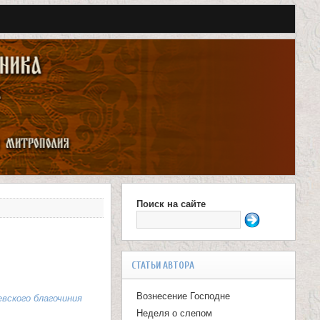
Поиск на сайте
Ф
о
р
СТАТЬИ АВТОРА
м
Вознесение Господне
евского благочиния
а
Неделя о слепом