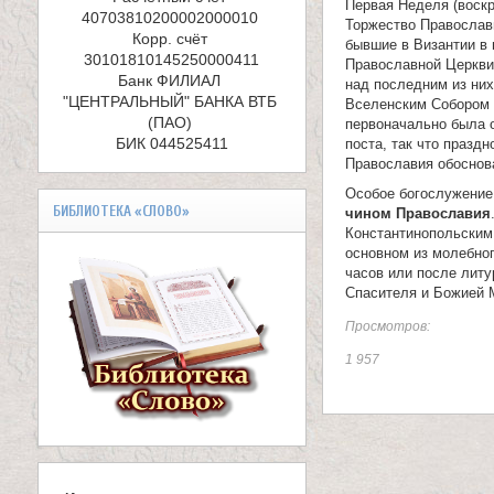
е
Первая Неделя (воскр
40703810200002000010 

Торжество Православи
л
Корр. счёт 
бывшие в Византии в 
Православной Церкви
и
Банк ФИЛИАЛ 
над последним из них
"ЦЕНТРАЛЬНЫЙ" БАНКА ВТБ 
Вселенским Собором 
к
(ПАО) 

первоначально была 
БИК 044525411
поста, так что праздн
о
Православия обоснов
м
Особое богослужение
БИБЛИОТЕКА «СЛОВО»
чином Православия
у
Константинопольским 
основном из молебног
часов или после литу
ч
Спасителя и Божией 
е
Просмотров:
н
1 957
и
к
а
В