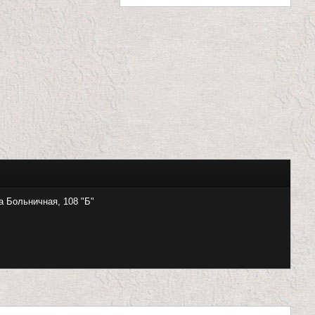
а Больничная, 108 "Б"