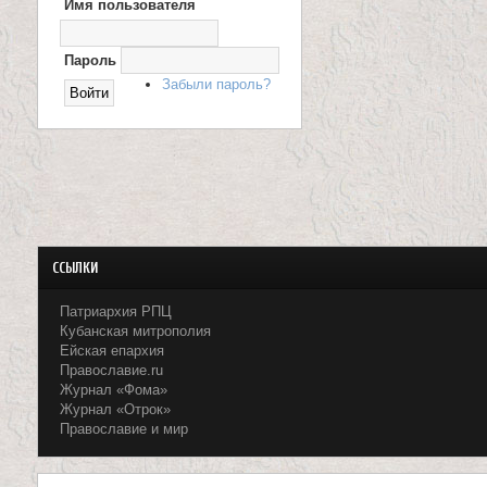
Имя пользователя
Х
О
и
Д
Н
Пароль
ц
А
Забыли пароль?
С
е
А
Й
Т
л
и
т
е
ССЫЛКИ
л
Патриархия РПЦ
Кубанская митрополия
я
Ейская епархия
Православие.ru
П
Журнал «Фома»
Журнал «Отрок»
а
Православие и мир
н