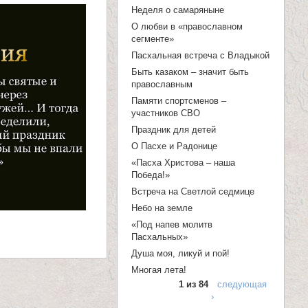
п
Неделя о самаряныне
о
О любви в «православном
сегменте»
и
Пасхальная встреча с Владыкой
с
Быть казаком – значит быть
православным
к
Памяти спортсменов –
а
участников СВО
Праздник для детей
О Пасхе и Радонице
«Пасха Христова – наша
Победа!»
Встреча на Светлой седмице
Небо на земле
«Под напев молитв
Пасхальных»
Душа моя, ликуй и пой!
Многая лета!
1 из 84
следующая
›