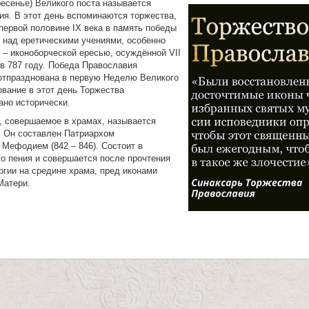
есенье) Великого поста называется
я. В этот день вспоминаются торжества,
первой половине IX века в память победы
 над еретическими учениями, особенно
 – иконоборческой ересью, осуждённой VII
в 787 году. Победа Православия
отпразднована в первую Неделю Великого
ование в этот день Торжества
ано исторически.
, совершаемое в храмах, называется
. Он составлен Патриархом
Мефодием (842 – 846). Состоит в
о пения и совершается после прочтения
ргии на средине храма, пред иконами
Матери.