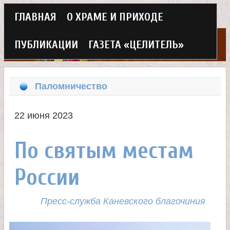
Г
ГЛАВНАЯ
О ХРАМЕ И ПРИХОДЕ
Перейти
л
к
ПУБЛИКАЦИИ
ГАЗЕТА «ЦЕЛИТЕЛЬ»
а
основному
Х
в
содержанию
Паломничество
н
р
о
22 июня 2023
а
е
По святым местам
м
м
России
в
е
н
е
Пресс-служба Каневского благочиния
ю