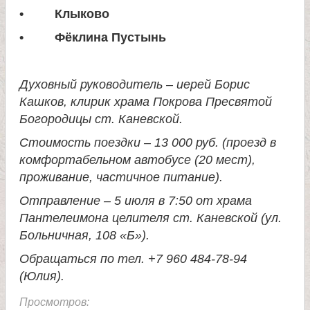
и
• Клыково
• Фёклина Пустынь
к
а
Духовный руководитель – иерей Борис
Кашков, клирик храма Покрова Пресвятой
и
Богородицы ст. Каневской.
Стоимость поездки – 13 000 руб. (проезд в
ц
комфортабельном автобусе (20 мест),
проживание, частичное питание).
е
Отправление – 5 июля в 7:50 от храма
Пантелеимона целителя ст. Каневской (ул.
л
Больничная, 108 «Б»).
Обращаться по тел. +7 960 484-78-94
и
(Юлия).
т
Просмотров: