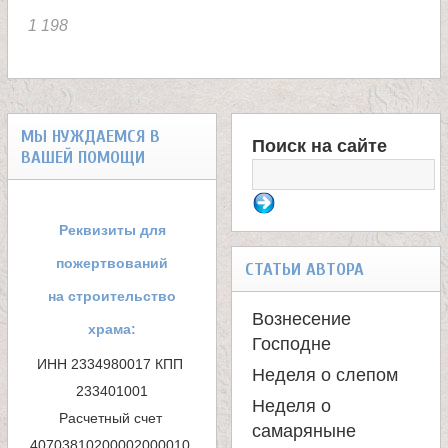
1 198
е
л
МЫ НУЖДАЕМСЯ В
я
Поиск на сайте
ВАШЕЙ ПОМОЩИ
Ф
П
о
Реквизиты для
а
р
пожертвований
СТАТЬИ АВТОРА
н
м
на строительство
Вознесение
храма:
а
Господне
т
ИНН 2334980017 КПП 
Неделя о слепом
п
233401001

е
Неделя о
Расчетный счет 
о
самаряныне
40703810200002000010 
