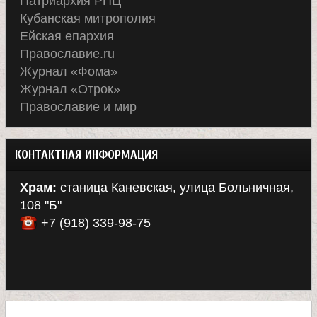
е
Патриархия РПЦ
Кубанская митрополия
в
Ейская епархия
Православие.ru
с
Журнал «Фома»
Журнал «Отрок»
к
Православие и мир
о
КОНТАКТНАЯ ИНФОРМАЦИЯ
й
Храм:
станица Каневская, улица Больничная,
108 "Б"
+7 (918) 339-98-75