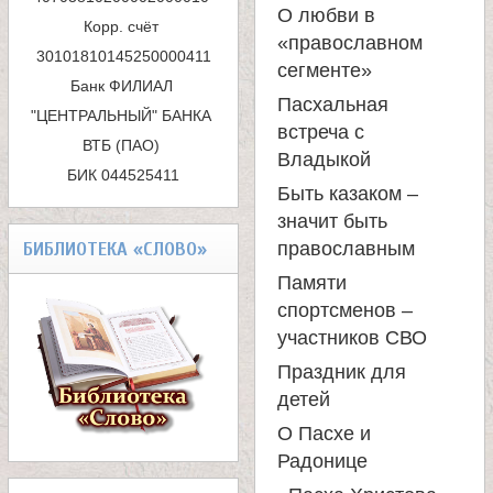
л
и
О любви в
Корр. счёт 
«православном
е
с
сегменте»
Банк ФИЛИАЛ 
к
Пасхальная
и
"ЦЕНТРАЛЬНЫЙ" БАНКА 
встреча с
ВТБ (ПАО) 

а
Владыкой
м
БИК 044525411
Быть казаком –
значит быть
о
БИБЛИОТЕКА «СЛОВО»
православным
Памяти
н
спортсменов –
участников СВО
а
Праздник для
детей
с
О Пасхе и
т
Радонице