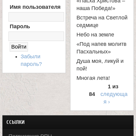
«Пасха Христова –
В
а
Имя пользователя
наша Победа!»
Х
О
Встреча на Светлой
Д
н
седмице
Пароль
Н
А
Небо на земле
и
С
«Под напев молитв
А
Пасхальных»
Й
ц
Забыли
Т
Душа моя, ликуй и
пароль?
пой!
ы
Многая лета!
К
1 из
84
следующа
а
я ›
н
ССЫЛКИ