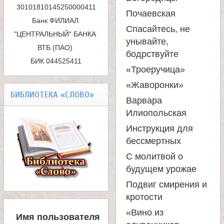
с
а
Почаевская
Банк ФИЛИАЛ 
к
Спасайтесь, не
"ЦЕНТРАЛЬНЫЙ" БАНКА 
н
унывайте,
ВТБ (ПАО) 

а
бодрствуйте
БИК 044525411
и
«Троеручица»
«Жаворонки»
ц
БИБЛИОТЕКА «СЛОВО»
Варвара
Илиопольская
ы
Инструкция для
К
бессмертных
С молитвой о
а
будущем урожае
Подвиг смирения и
н
кротости
В
«Вино из
Имя пользователя
Х