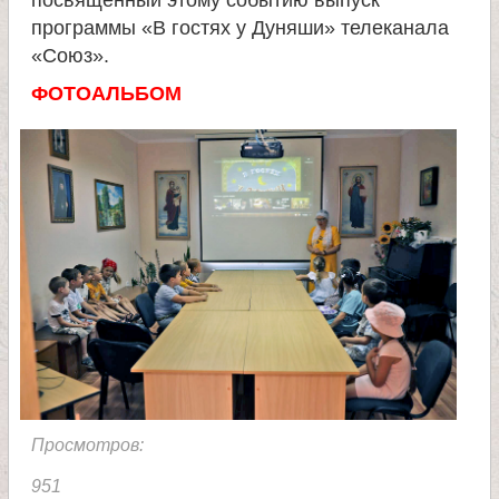
программы «В гостях у Дуняши» телеканала
е
«Союз».
ФОТОАЛЬБОМ
л
я
П
а
н
т
е
Просмотров:
951