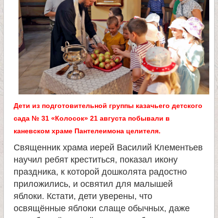
л
и
к
о
м
Дети из подготовительной группы казачьего детского
сада № 31 «Колосок» 21 августа побывали в
у
каневском храме Пантелеимона целителя.
Священник храма иерей Василий Клементьев
ч
научил ребят креститься, показал икону
праздника, к которой дошколята радостно
е
приложились, и освятил для малышей
яблоки. Кстати, дети уверены, что
н
освящённые яблоки слаще обычных, даже