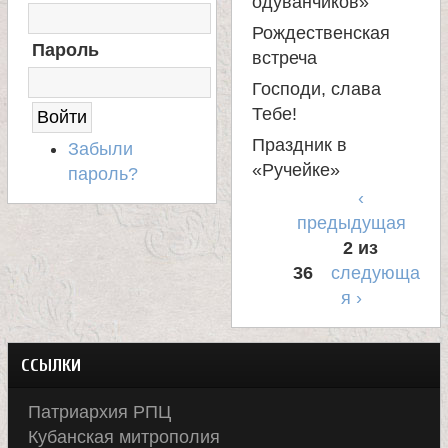
е
одуванчиков»
О
Рождественская
Д
в
Пароль
Н
встреча
А
Господи, слава
с
С
Тебе!
А
Й
Праздник в
к
Забыли
Т
«Ручейке»
пароль?
о
‹
предыдущая
2 из
й
36
следующа
я ›
ССЫЛКИ
Патриархия РПЦ
Кубанская митрополия