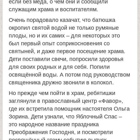
если без мёда, о чём они и сообщили
и
служащим храма и воспитателям.
Очень порадовало казачат, что батюшка
к
окропил святой водой не только румяные
плоды, но и их самих – для некоторых это
а
был первый опыт соприкосновения со
святыней, и даже первое посещение храма.
и
Дети поставили свечи, попросили здоровья
для своих родных и для себя. Попили
ц
освящённой воды. А потом под руководством
священника дружно звонили в колокол.
е
Но прежде чем пойти в храм, ребятишки
заглянули в православный центр «Фавор»,
л
где их встретила помощник настоятеля Ольга
Зорина. Дети узнали, что Яблочный Спас –
и
это народное название праздника
Преображения Господня, и посмотрели
т
посвящённый этому событию выпуск