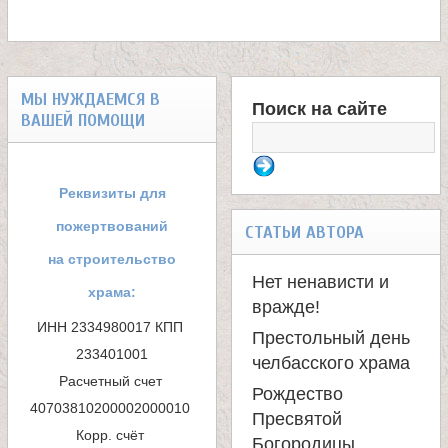
л
е
МЫ НУЖДАЕМСЯ В
и
Поиск на сайте
ВАШЕЙ ПОМОЩИ
Ф
м
о
Реквизиты для
о
р
пожертвований
СТАТЬИ АВТОРА
м
на строительство
н
Нет ненависти и
храма:
а
вражде!
а
ИНН 2334980017 КПП 
Престольный день
п
233401001

челбасского храма
с
Расчетный счет 
о
Рождество
40703810200002000010 

т
Пресвятой
и
Корр. счёт 
Богородицы