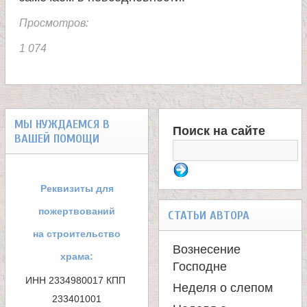
Просмотров:
1 074
МЫ НУЖДАЕМСЯ В
Поиск на сайте
ВАШЕЙ ПОМОЩИ
Ф
о
Реквизиты для
р
пожертвований
СТАТЬИ АВТОРА
м
на строительство
Вознесение
храма:
а
Господне
ИНН 2334980017 КПП 
Неделя о слепом
п
233401001
