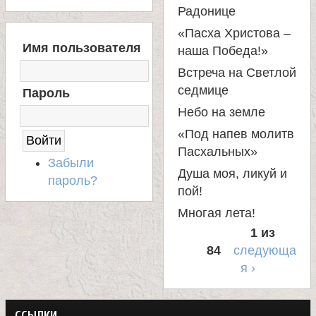
Радонице
«Пасха Христова –
В
Имя пользователя
наша Победа!»
Х
О
Встреча на Светлой
Д
седмице
Пароль
Н
А
Небо на земле
С
«Под напев молитв
А
Пасхальных»
Й
Забыли
Т
Душа моя, ликуй и
пароль?
пой!
Многая лета!
1 из
84
следующа
я ›
ССЫЛКИ