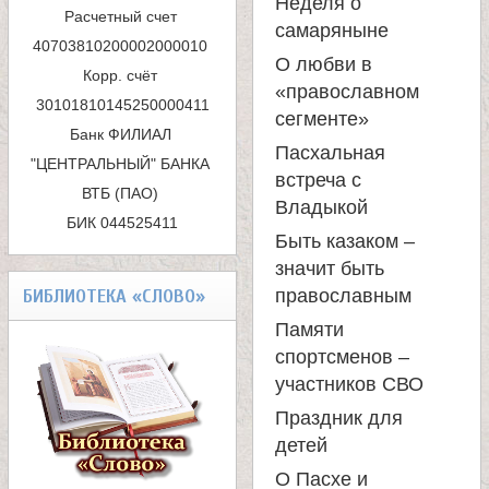
Неделя о
Расчетный счет 
о
самаряныне
40703810200002000010 

и
О любви в
Корр. счёт 
«православном
с
сегменте»
Банк ФИЛИАЛ 
к
Пасхальная
"ЦЕНТРАЛЬНЫЙ" БАНКА 
встреча с
ВТБ (ПАО) 

а
Владыкой
БИК 044525411
Быть казаком –
значит быть
БИБЛИОТЕКА «СЛОВО»
православным
Памяти
спортсменов –
участников СВО
Праздник для
детей
О Пасхе и