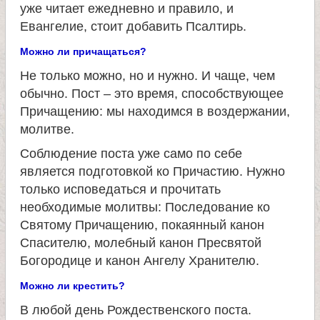
уже читает ежедневно и правило, и
е
Евангелие, стоит добавить Псалтирь.
Можно ли причащаться?
л
Не только можно, но и нужно. И чаще, чем
обычно. Пост – это время, способствующее
я
Причащению: мы находимся в воздержании,
молитве.
П
Соблюдение поста уже само по себе
является подготовкой ко Причастию. Нужно
а
только исповедаться и прочитать
необходимые молитвы: Последование ко
н
Святому Причащению, покаянный канон
Спасителю, молебный канон Пресвятой
т
Богородице и канон Ангелу Хранителю.
е
Можно ли крестить?
В любой день Рождественского поста.