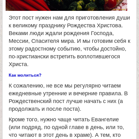
и
Этот пост нужен нам для приготовления души
к
к великому празднику Рождества Христова.
Веками люди ждали рождения Господа,
а
Мессии, Спасителя мира. И мы готовим себя к
этому радостному событию, чтобы достойно,
и
по-христиански встретить воплотившегося
Христа.
ц
Как молиться?
е
К сожалению, не все мы регулярно читаем
ежедневные утренние и вечерние правила. В
л
Рождественский пост лучше начать с них (а
продолжать и после поста).
и
Кроме того, нужно чаще читать Евангелие
(или подряд, по одной главе в день, или то,
т
что читают в этот день в храме). А тем, кто