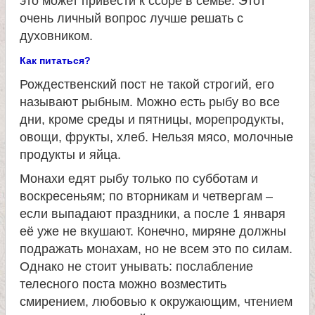
это может привести к ссоре в семье. Этот
а
очень личный вопрос лучше решать с
духовником.
н
Как питаться?
Рождественский пост не такой строгий, его
и
называют рыбным. Можно есть рыбу во все
дни, кроме среды и пятницы, морепродукты,
ц
овощи, фрукты, хлеб. Нельзя мясо, молочные
продукты и яйца.
ы
Монахи едят рыбу только по субботам и
воскресеньям; по вторникам и четвергам –
К
если выпадают праздники, а после 1 января
её уже не вкушают. Конечно, миряне должны
а
подражать монахам, но не всем это по силам.
Однако не стоит унывать: послабление
н
телесного поста можно возместить
смирением, любовью к окружающим, чтением