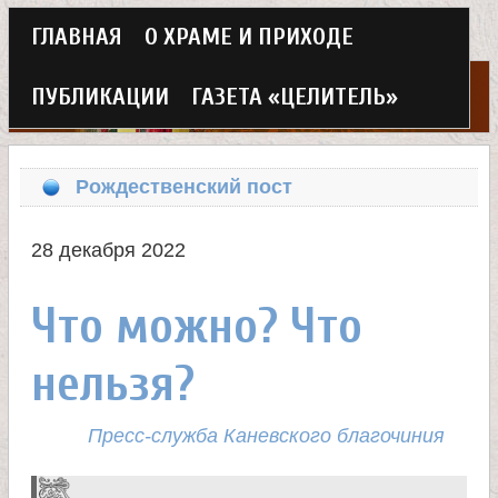
Г
ГЛАВНАЯ
О ХРАМЕ И ПРИХОДЕ
Перейти
л
к
ПУБЛИКАЦИИ
ГАЗЕТА «ЦЕЛИТЕЛЬ»
а
основному
Х
в
содержанию
Рождественский пост
н
р
о
28 декабря 2022
а
е
Что можно? Что
м
м
нельзя?
в
е
н
е
Пресс-служба Каневского благочиния
ю