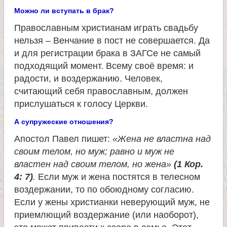
л
Можно ли вступать в брак?
е
Православным христианам играть свадьбу
нельзя – Венчание в пост не совершается. Да
и
и для регистрации брака в ЗАГСе не самый
подходящий момент. Всему своё время: и
радости, и воздержанию. Человек,
м
считающий себя православным, должен
прислушаться к голосу Церкви.
о
А супружеские отношения?
н
Апостол Павел пишет:
«Жена не властна над
своим телом, но муж; равно и муж не
а
властен над своим телом, но жена»
(1 Кор.
4: 7)
.
Если муж и жена постятся в телесном
с
воздержании, то по обоюдному согласию.
Если у жены христианки неверующий муж, не
т
приемлющий воздержание (или наоборот),