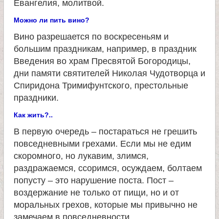
е
Евангелия, молитвой.
в
Можно ли пить вино?
Вино разрешается по воскресеньям и
с
большим праздникам, например, в праздник
Введения во храм Пресвятой Богородицы,
к
дни памяти святителей Николая Чудотворца и
Спиридона Тримифунтского, престольные
о
праздники.
Как жить?..
й
В первую очередь – постараться не грешить
повседневными грехами. Если мы не едим
скоромного, но лукавим, злимся,
раздражаемся, ссоримся, осуждаем, болтаем
попусту – это нарушение поста. Пост –
воздержание не только от пищи, но и от
моральных грехов, которые мы привычно не
замечаем в повседневности.