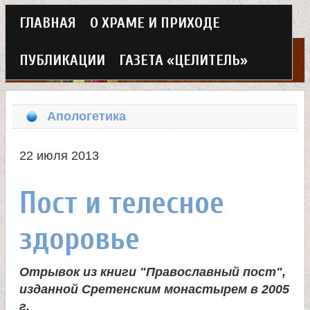
Г
ГЛАВНАЯ
О ХРАМЕ И ПРИХОДЕ
Перейти
л
к
ПУБЛИКАЦИИ
ГАЗЕТА «ЦЕЛИТЕЛЬ»
а
основному
Х
в
содержанию
Апологетика
н
р
о
22 июля 2013
а
е
Пост и телесное
м
м
здоровье
в
е
н
е
Отрывок из книги "Православный пост",
изданной Сретенским монастырем в 2005
ю
г.