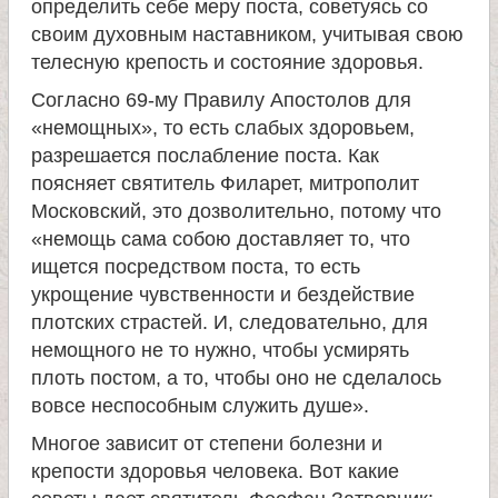
определить себе меру поста, советуясь со
и
своим духовным наставником, учитывая свою
телесную крепость и состояние здоровья.
к
Согласно 69-му Правилу Апостолов для
«немощных», то есть слабых здоровьем,
а
разрешается послабление поста. Как
поясняет святитель Филарет, митрополит
и
Московский, это дозволительно, потому что
«немощь сама собою доставляет то, что
ц
ищется посредством поста, то есть
укрощение чувственности и бездействие
е
плотских страстей. И, следовательно, для
немощного не то нужно, чтобы усмирять
л
плоть постом, а то, чтобы оно не сделалось
вовсе неспособным служить душе».
и
Многое зависит от степени болезни и
крепости здоровья человека. Вот какие
т