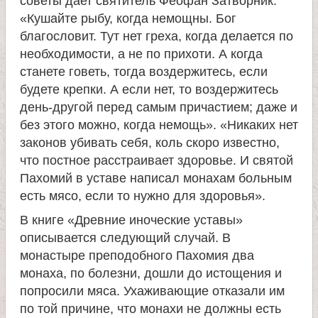
советы дает святитель Феофан Затворник:
«Кушайте рыбу, когда немощны. Бог
е
благословит. Тут нет греха, когда делается по
необходимости, а не по прихоти. А когда
л
станете говеть, тогда воздержитесь, если
будете крепки. А если нет, то воздержитесь
я
день-другой перед самым причастием; даже и
без этого можно, когда немощь». «Никаких нет
П
законов убивать себя, коль скоро известно,
что постное расстраивает здоровье. И святой
а
Пахомий в уставе написал монахам больным
есть мясо, если то нужно для здоровья».
н
В книге «Древние иноческие уставы»
описывается следующий случай. В
т
монастыре преподобного Пахомия два
монаха, по болезни, дошли до истощения и
е
попросили мяса. Ухаживающие отказали им
по той причине, что монахи не должны есть