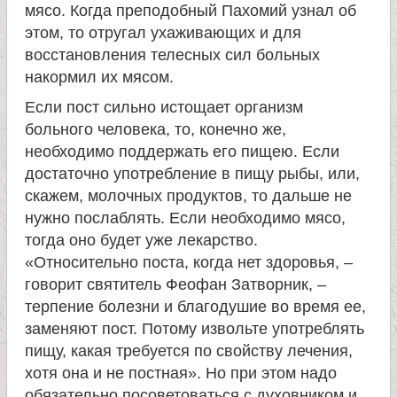
л
мясо. Когда преподобный Пахомий узнал об
этом, то отругал ухаживающих и для
е
восстановления телесных сил больных
накормил их мясом.
и
Если пост сильно истощает организм
больного человека, то, конечно же,
м
необходимо поддержать его пищею. Если
достаточно употребление в пищу рыбы, или,
о
скажем, молочных продуктов, то дальше не
нужно послаблять. Если необходимо мясо,
н
тогда оно будет уже лекарство.
«Относительно поста, когда нет здоровья, –
а
говорит святитель Феофан Затворник, –
терпение болезни и благодушие во время ее,
с
заменяют пост. Потому извольте употреблять
пищу, какая требуется по свойству лечения,
т
хотя она и не постная». Но при этом надо
обязательно посоветоваться с духовником и,