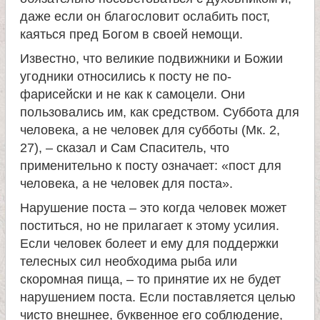
а
даже если он благословит ослабить пост,
каяться пред Богом в своей немощи.
н
Известно, что великие подвижники и Божии
угодники относились к посту не по-
и
фарисейски и не как к самоцели. Они
пользовались им, как средством. Суббота для
ц
человека, а не человек для субботы (Мк. 2,
27), – сказал и Сам Спаситель, что
ы
применительно к посту означает: «пост для
человека, а не человек для поста».
К
Нарушение поста – это когда человек может
поститься, но не прилагает к этому усилия.
а
Если человек болеет и ему для поддержки
телесных сил необходима рыба или
н
скоромная пища, – то принятие их не будет
нарушением поста. Если поставляется целью
чисто внешнее, буквенное его соблюдение,