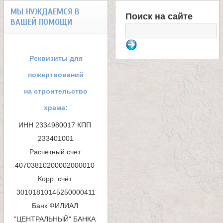
МЫ НУЖДАЕМСЯ В
Поиск на сайте
ВАШЕЙ ПОМОЩИ
Ф
о
Реквизиты для
р
пожертвований
м
на строительство
храма:
а
ИНН 2334980017 КПП 
п
233401001

Расчетный счет 
о
40703810200002000010 

и
Корр. счёт 
с
Банк ФИЛИАЛ 
к
"ЦЕНТРАЛЬНЫЙ" БАНКА 