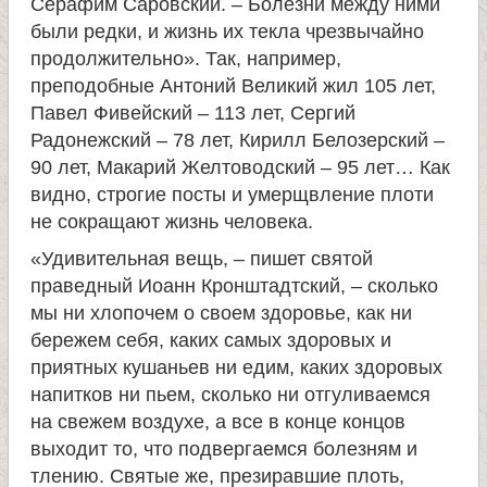
Серафим Саровский. – Болезни между ними
были редки, и жизнь их текла чрезвычайно
продолжительно». Так, например,
преподобные Антоний Великий жил 105 лет,
Павел Фивейский – 113 лет, Сергий
Радонежский – 78 лет, Кирилл Белозерский –
90 лет, Макарий Желтоводский – 95 лет… Как
видно, строгие посты и умерщвление плоти
не сокращают жизнь человека.
«Удивительная вещь, – пишет святой
праведный Иоанн Кронштадтский, – сколько
мы ни хлопочем о своем здоровье, как ни
бережем себя, каких самых здоровых и
приятных кушаньев ни едим, каких здоровых
напитков ни пьем, сколько ни отгуливаемся
на свежем воздухе, а все в конце концов
выходит то, что подвергаемся болезням и
тлению. Святые же, презиравшие плоть,