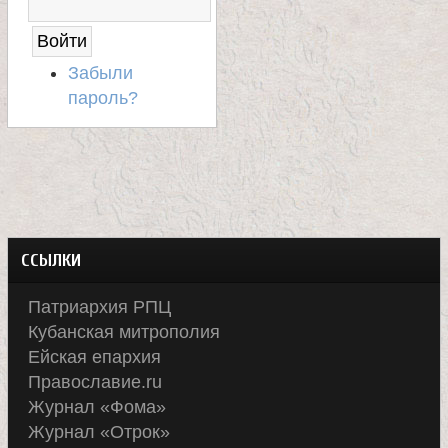
А
С
А
Й
Забыли
Т
пароль?
ССЫЛКИ
Патриархия РПЦ
Кубанская митрополия
Ейская епархия
Православие.ru
Журнал «Фома»
Журнал «Отрок»