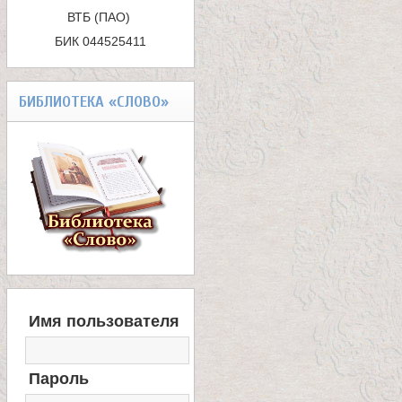
ВТБ (ПАО) 

а
БИК 044525411
БИБЛИОТЕКА «СЛОВО»
В
Имя пользователя
Х
О
Д
Пароль
Н