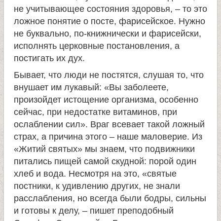
е
не учитывающее состояния здоровья, – то это
в
ложное понятие о посте, фарисейское. Нужно
не буквально, по-книжнически и фарисейски,
с
исполнять церковные постановления, а
постигать их дух.
к
Бывает, что люди не постятся, слушая то, что
внушает им лукавый: «Вы заболеете,
о
произойдет истощение организма, особенно
сейчас, при недостатке витаминов, при
й
ослаблении сил». Враг всевает такой ложный
страх, а причина этого – наше маловерие. Из
«Житий святых» мы знаем, что подвижники
питались пищей самой скудной: порой один
хлеб и вода. Несмотря на это, «святые
постники, к удивлению других, не знали
расслабления, но всегда были бодры, сильны
и готовы к делу, – пишет преподобный