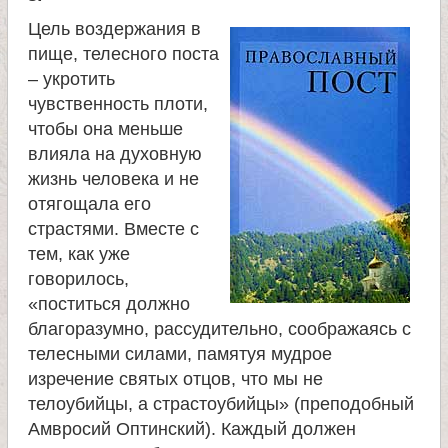
л
Цель воздержания в
и
пище, телесного поста
– укротить
к
чувственность плоти,
чтобы она меньше
о
влияла на духовную
жизнь человека и не
м
отягощала его
страстями. Вместе с
у
тем, как уже
говорилось,
«поститься должно
ч
благоразумно, рассудительно, соображаясь с
телесными силами, памятуя мудрое
е
изречение святых отцов, что мы не
телоубийцы, а страстоубийцы» (преподобный
н
Амвросий Оптинский). Каждый должен