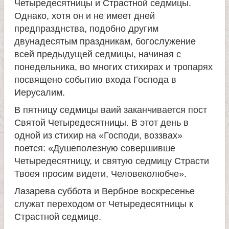
Четыредесятницы и Страстной седмицы.
Однако, хотя он и не имеет дней
предпразднства, подобно другим
двунадесятым праздникам, богослужение
всей предыдущей седмицы, начиная с
понедельника, во многих стихирах и тропарях
посвящено событию входа Господа в
Иерусалим.
В пятницу седмицы ваий заканчивается пост
Святой Четыредесятницы. В этот день в
одной из стихир на «Господи, воззвах»
поется: «Душеполезную совершивше
Четыредесятницу, и святую седмицу Страсти
Твоея просим видети, Человеколюбче».
Лазарева суббота и Вербное воскресенье
служат переходом от Четыредесятницы к
Страстной седмице.