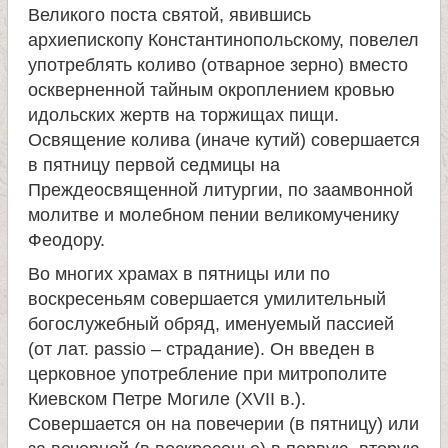
Великого поста святой, явившись
архиепископу Константинопольскому, повелел
употреблять коливо (отварное зерно) вместо
оскверненной тайным окроплением кровью
идольских жертв на торжищах пищи.
Освящение колива (иначе кутий) совершается
в пятницу первой седмицы на
Преждеосвященной литургии, по заамвонной
молитве и молебном пении великомученику
Феодору.
Во многих храмах в пятницы или по
воскресеньям совершается умилительный
богослужебный обряд, именуемый пассией
(от лат. passio – страдание). Он введен в
церковное употребление при митрополите
Киевском Петре Могиле (XVII в.).
Совершается он на повечерии (в пятницу) или