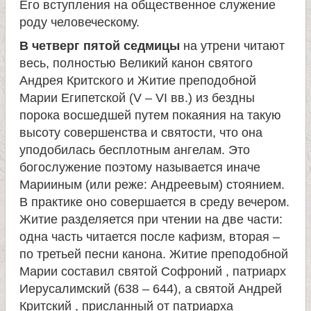
Его вступления на общественное служение
роду человеческому.
В четверг пятой седмицы
на утрени читают
весь, полностью Великий канон святого
Андрея Критского и Житие преподобной
Марии Египетской (V – VI вв.) из бездны
порока восшедшей путем покаяния на такую
высоту совершенства и святости, что она
уподобилась бесплотным ангелам. Это
богослужение поэтому называется иначе
Марииным (или реже: Андреевым) стоянием.
В практике оно совершается в среду вечером.
Житие разделяется при чтении на две части:
одна часть читается после кафизм, вторая –
по третьей песни канона. Житие преподобной
Марии составил святой Софроний , патриарх
Иерусалимский (638 – 644), а святой Андрей
Критский , присланный от патриарха