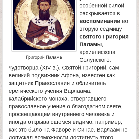
особенной силой
раскрывается в
воспоминании
во
вторую седмицу
святого Григория
Паламы
,
архиепископа
Григорий Палама
Солунского,
чудотворца (XIV в.). Святой Григорий, сам
великий подвижник Афона, известен как
защитник Православия и обличитель
еретического учения Варлаама,
калабрийского монаха, отвергавшего
православное учение о благодатном свете,
просвещающем внутреннего человека и
иногда открывающемся видимо, например,
как это было на Фаворе и Синае. Варлаам не
допускал возможности достигнуть этого