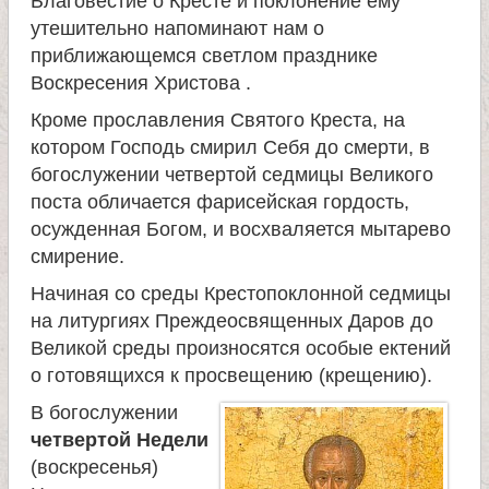
Благовестие о Кресте и поклонение ему
утешительно напоминают нам о
приближающемся светлом празднике
Воскресения Христова .
Кроме прославления Святого Креста, на
котором Господь смирил Себя до смерти, в
богослужении четвертой седмицы Великого
поста обличается фарисейская гордость,
осужденная Богом, и восхваляется мытарево
смирение.
Начиная со среды Крестопоклонной седмицы
на литургиях Преждеосвященных Даров до
Великой среды произносятся особые ектений
о готовящихся к просвещению (крещению).
В богослужении
четвертой Недели
(воскресенья)