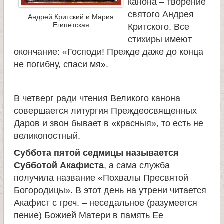
канона – творение
святого Андрея
Андрей Критский и Мария
Египетская
Критского. Все
стихиры имеют
окончание: «Господи! Прежде даже до конца
не погибну, спаси мя».
В четверг ради чтения Великого канона
совершается литургия Преждеосвященных
Даров и звон бывает в «красныя», то есть не
великопостный.
Суббота пятой седмицы называется
Субботой Акафиста
, а сама служба
получила название «Похвалы Пресвятой
Богородицы». В этот день на утрени читается
Акафист с греч. – неседальное (разумеется
пение) Божией Матери в память Ее