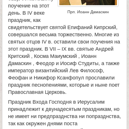
поучение на этот
Прп. Иоанн Дамаскин
день. В IV веке
праздник, как
свидетельствует святой Епифаний Кипрский,
совершался весьма торжественно. Многие из
святых отцов IV в. оставили свои поучения на
этот праздник. В VII – IX вв. святые Андрей
Критский , Косма Маиумский , Иоанн
Дамаскин , Феодор и Иосиф Студиты, а также
император византийский Лев Философ,
Феофан и Никифор Ксанфопул прославили
праздник песнопениями, которые и ныне поет
Православная Церковь.
Праздник Входа Господня в Иерусалим
принадлежит к двунадесятым праздникам, но
не имеет ни предпразднства ни попразднства,
так как окружен днями поста