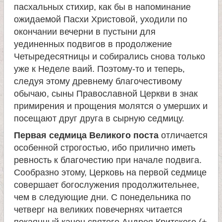
е
пасхальных стихир, как бы в напоминание
ожидаемой Пасхи Христовой, уходили по
в
окончании вечерни в пустыни для
уединенных подвигов в продолжение
с
Четыредесятницы и собирались снова только
уже к Неделе ваий. Поэтому-то и теперь,
к
следуя этому древнему благочестивому
обычаю, сыны Православной Церкви в знак
о
примирения и прощения молятся о умерших и
посещают друг друга в сырную седмицу.
й
Первая седмица Великого поста
отличается
особенной строгостью, ибо прилично иметь
ревность к благочестию при начале подвига.
Сообразно этому, Церковь на первой седмице
совершает богослужения продолжительнее,
чем в следующие дни. С понедельника по
четверг на великих повечернях читается