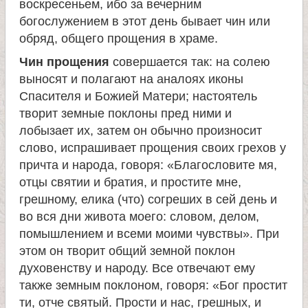
воскресеньем, ибо за вечерним
богослужением в этот день бывает чин или
е
обряд, общего прощения в храме.
л
Чин прощения
совершается так: на солею
выносят и полагают на аналоях иконы
я
Спасителя и Божией Матери; настоятель
творит земные поклоны пред ними и
П
лобызает их, затем он обычно произносит
слово, испрашивает прощения своих грехов у
причта и народа, говоря: «Благословите мя,
а
отцы святии и братия, и простите мне,
грешному, елика (что) согреших в сей день и
н
во вся дни живота моего: словом, делом,
помышлением и всеми моими чувствы». При
т
этом он творит общий земной поклон
духовенству и народу. Все отвечают ему
е
также земным поклоном, говоря: «Бог простит
ти, отче святый. Прости и нас, грешных, и