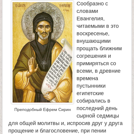
Сообразно с
а
словами
Евангелия,
н
читаемыми в это
воскресенье,
и
внушающими
прощать ближним
ц
согрешения и
примиряться со
ы
всеми, в древние
времена
К
пустынники
египетские
а
собирались в
последний день
Преподобный Ефрем Сирин
н
сырной седмицы
для общей молитвы и, испросив друг у друга
прощение и благословение, при пении