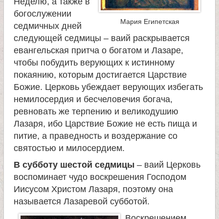
Неделю, а также в
богослужении
Мария Египетская
седмичных дней
следующей седмицы – ваий раскрывается
евангельская притча о богатом и Лазаре,
чтобы побудить верующих к истинному
покаянию, которым достигается Царствие
Божие. Церковь убеждает верующих избегать
немилосердия и бесчеловечия богача,
ревновать же терпению и великодушию
Лазаря, ибо Царствие Божие не есть пища и
питие, а праведность и воздержание со
святостью и милосердием.
В субботу шестой седмицы
– ваий Церковь
воспоминает чудо воскрешения Господом
Иисусом Христом Лазаря, поэтому она
называется Лазаревой субботой.
Воскрешением