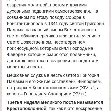
озарения молитвой, постом и другими
духовными подвигами самоотвержения. На
созванном по этому поводу Соборе в
Константинополе в 1341 году святой Григорий
Палама, названный сыном Божественного
света, обличил еретиков и защитил учение о
Свете Божественном, несотворенном,
присносущном, которым сиял Господь на
Фаворе и которым озаряются подвижники,
достигающие такого озарения посредством
молитвы и поста.
Церковная служба в честь святого Григория
Паламы и его Житие составлены Филофеем,
патриархом Константинопольским (XIV в.), а
канон – Геннадием Схоларием (XV в.).
Третья Неделя Великого поста называется
Крестопоклонной
, так как в это воскресенье