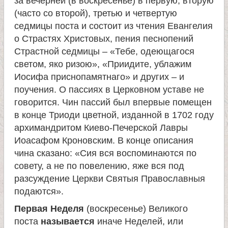
за вечерней (в воскресенье) в первую, вторую
(часто со второй), третью и четвертую
седмицы поста и состоит из чтения Евангелия
о Страстях Христовых, пения песнопений
Страстной седмицы – «Тебе, одеющагося
светом, яко ризою», «Приидите, ублажим
Иосифа приснопамятнаго» и других – и
поучения. О пассиях в Церковном уставе не
говорится. Чин пассий был впервые помещен
в конце Триоди цветной, изданной в 1702 году
архимандритом Киево-Печерской Лавры
Иоасафом Кроновским. В конце описания
чина сказано: «Сия вся воспоминаются по
совету, а не по повелению, яже вся под
разсуждение Церкви Святыя Православныя
подаются».
Первая Неделя
(воскресенье) Великого
поста
называется
иначе Неделей, или