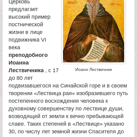
Церковь
предлагает
высокий пример
постнической
жизни в лице
подвижника VI
века
преподобного
Иоанна
Иоанн Лествичник
Лествичника
, с 17
до 80 лет
подвизавшегося на Синайской горе и в своем
творении «Лествица рая» изобразившего путь
постепенного восхождения человека к
духовному совершенству по лествице души,
возводящей от земли к вечно пребывающей
славе. Таких степеней в «Лествице» указано
30, по числу лет земной жизни Спасителя до