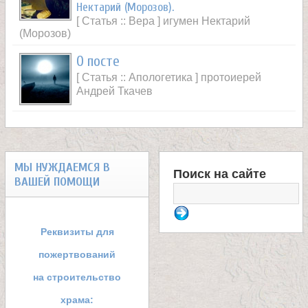
Нектарий (Морозов).
[ Статья :: Вера ] игумен Нектарий
(Морозов)
О посте
[ Статья :: Апологетика ] протоиерей
Андрей Ткачев
МЫ НУЖДАЕМСЯ В
Поиск на сайте
ВАШЕЙ ПОМОЩИ
Ф
о
Реквизиты для
р
пожертвований
м
на строительство
храма: