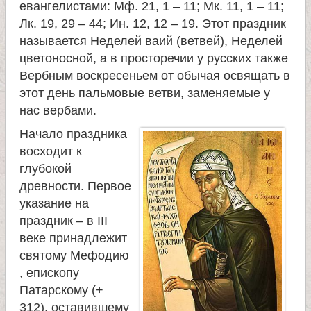
евангелистами: Мф. 21, 1 – 11; Мк. 11, 1 – 11;
Лк. 19, 29 – 44; Ин. 12, 12 – 19. Этот праздник
называется Неделей ваий (ветвей), Неделей
цветоносной, а в просторечии у русских также
Вербным воскресеньем от обычая освящать в
этот день пальмовые ветви, заменяемые у
нас вербами.
Начало праздника
восходит к
глубокой
древности. Первое
указание на
праздник – в III
веке принадлежит
святому Мефодию
, епископу
Патарскому (+
312), оставившему