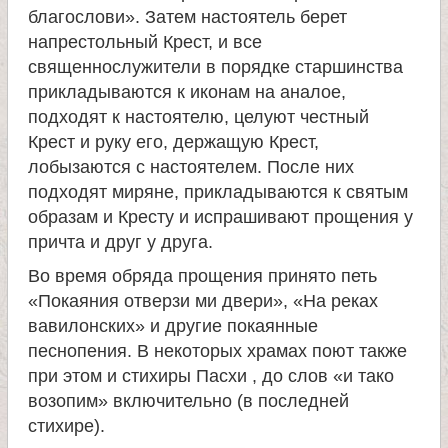
л
благослови». Затем настоятель берет
напрестольный Крест, и все
е
священнослужители в порядке старшинства
прикладываются к иконам на аналое,
и
подходят к настоятелю, целуют честный
Крест и руку его, держащую Крест,
м
лобызаются с настоятелем. После них
подходят миряне, прикладываются к святым
о
образам и Кресту и испрашивают прощения у
причта и друг у друга.
н
Во время обряда прощения принято петь
«Покаяния отверзи ми двери», «На реках
а
вавилонских» и другие покаянные
песнопения. В некоторых храмах поют также
с
при этом и стихиры Пасхи , до слов «и тако
возопим» включительно (в последней
т
стихире).