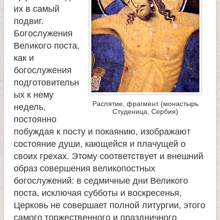
л
их в самый
подвиг.
и
Богослужения
Великого поста,
к
как и
богослужения
о
подготовительн
ых к нему
м
Распятие, фрагмент (монастырь
недель,
Студеница, Сербия)
постоянно
у
побуждая к посту и покаянию, изображают
состояние души, кающейся и плачущей о
ч
своих грехах. Этому соответствует и внешний
образ совершения великопостных
е
богослужений: в седмичные дни Великого
поста, исключая субботы и воскресенья,
н
Церковь не совершает полной литургии, этого
самого торжественного и праздничного