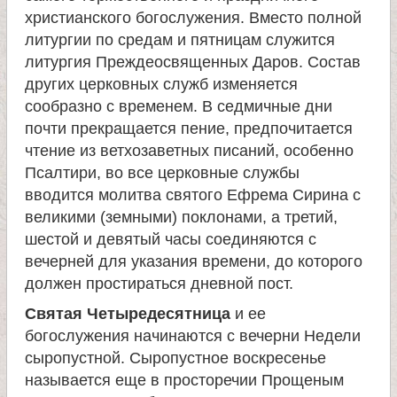
и
христианского богослужения. Вместо полной
литургии по средам и пятницам служится
к
литургия Преждеосвященных Даров. Состав
других церковных служб изменяется
а
сообразно с временем. В седмичные дни
почти прекращается пение, предпочитается
и
чтение из ветхозаветных писаний, особенно
Псалтири, во все церковные службы
вводится молитва святого Ефрема Сирина с
ц
великими (земными) поклонами, а третий,
шестой и девятый часы соединяются с
е
вечерней для указания времени, до которого
должен простираться дневной пост.
л
Святая Четыредесятница
и ее
и
богослужения начинаются с вечерни Недели
сыропустной. Сыропустное воскресенье
т
называется еще в просторечии Прощеным