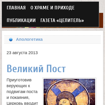
Г
ГЛАВНАЯ
О ХРАМЕ И ПРИХОДЕ
Перейти
л
к
ПУБЛИКАЦИИ
ГАЗЕТА «ЦЕЛИТЕЛЬ»
а
основному
Х
в
содержанию
Апологетика
н
р
о
23 августа 2013
а
е
Великий Пост
м
м
в
Приуготовив
е
верующих к
н
е
подвигам поста
и покаяния,
ю
Церковь вводит