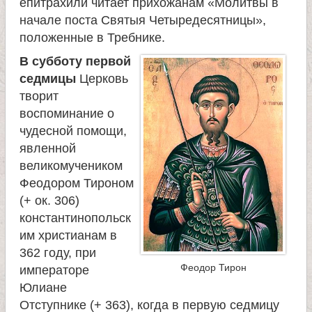
епитрахили читает прихожанам «Молитвы в
начале поста Святыя Четыредесятницы»,
положенные в Требнике.
В субботу первой
седмицы
Церковь
творит
воспоминание о
чудесной помощи,
явленной
великомучеником
Феодором Тироном
(+ ок. 306)
константинопольск
им христианам в
362 году, при
Феодор Тирон
императоре
Юлиане
Отступнике (+ 363), когда в первую седмицу