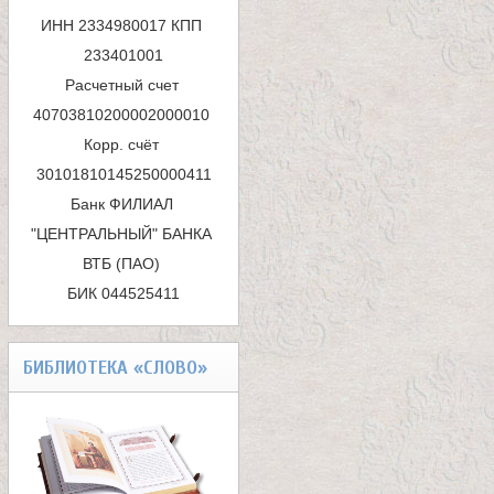
а
ИНН 2334980017 КПП 
п
233401001

Расчетный счет 
о
40703810200002000010 

и
Корр. счёт 
с
Банк ФИЛИАЛ 
к
"ЦЕНТРАЛЬНЫЙ" БАНКА 
ВТБ (ПАО) 

а
БИК 044525411
БИБЛИОТЕКА «СЛОВО»