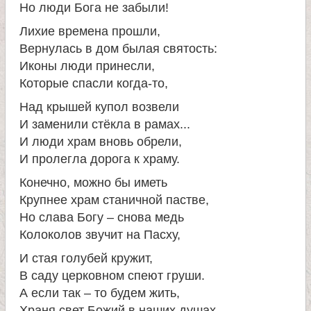
Но люди Бога не забыли!
а
Лихие времена прошли,
Вернулась в дом былая святость:
н
Иконы люди принесли,
Которые спасли когда-то,
и
Над крышей купол возвели
ц
И заменили стёкла в рамах...
И люди храм вновь обрели,
ы
И пролегла дорога к храму.
Конечно, можно бы иметь
К
Крупнее храм станичной пастве,
Но слава Богу – снова медь
а
Колоколов звучит на Пасху,
И стая голубей кружит,
н
В саду церковном спеют груши.
А если так – то будем жить,
Храня свет Божий в наших душах.