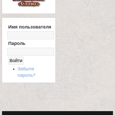
В
Имя пользователя
Х
О
Д
Пароль
Н
А
С
А
Й
Забыли
Т
пароль?