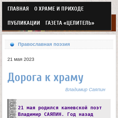
Г
ГЛАВНАЯ
О ХРАМЕ И ПРИХОДЕ
Перейти
л
к
ПУБЛИКАЦИИ
ГАЗЕТА «ЦЕЛИТЕЛЬ»
а
основному
Х
в
содержанию
Православная поэзия
н
р
о
21 мая 2023
а
е
Дорога к храму
м
м
в
Владимир Саяпин
е
н
е
21 мая родился каневской поэт
ю
Владимир САЯПИН. Год назад