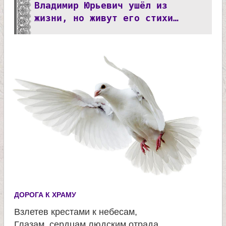
л
Владимир Юрьевич ушёл из
жизни, но живут его стихи…
и
к
о
м
у
ч
е
ДОРОГА К ХРАМУ
н
Взлетев крестами к небесам,
Глазам, сердцам людским отрада,