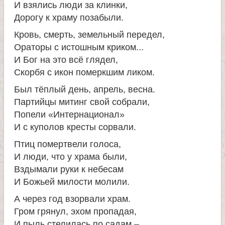
И взялись люди за клинки,
е
Дорогу к храму позабыли.
Кровь, смерть, земельный передел,
л
Ораторы с истошным криком...
И Бог на это всё глядел,
я
Скорбя с икон померкшим ликом.
Был тёплый день, апрель, весна.
П
Партийцы митинг свой собрали,
Попели «Интернационал»
а
И с куполов кресты сорвали.
Птиц помертвели голоса,
н
И люди, что у храма были,
Вздымали руки к небесам
т
И Божьей милости молили.
А через год взорвали храм.
е
Гром грянул, эхом пропадая,
И пыль стелилась по садам –