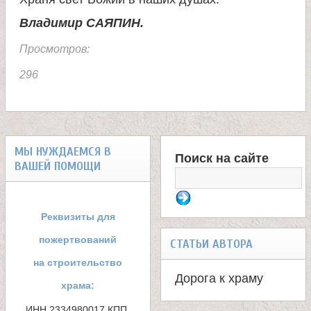
е
Владимир САЯПИН.
в
Просмотров:
с
296
к
о
МЫ НУЖДАЕМСЯ В
Поиск на сайте
ВАШЕЙ ПОМОЩИ
й
Ф
о
Реквизиты для
р
пожертвований
СТАТЬИ АВТОРА
м
на строительство
Дорога к храму
храма:
а
ИНН 2334980017 КПП 