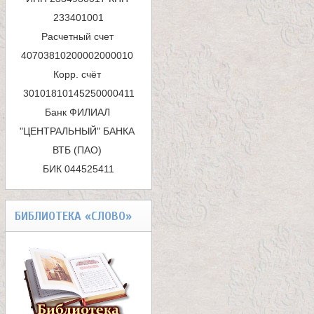
п
233401001

Расчетный счет 
о
40703810200002000010 

и
Корр. счёт 
с
Банк ФИЛИАЛ 
к
"ЦЕНТРАЛЬНЫЙ" БАНКА 
ВТБ (ПАО) 

а
БИК 044525411
БИБЛИОТЕКА «СЛОВО»