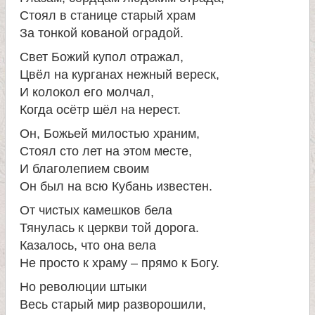
и
Стоял в станице старый храм
За тонкой кованой оградой.
к
Свет Божий купол отражал,
Цвёл на курганах нежный вереск,
а
И колокол его молчал,
Когда осётр шёл на нерест.
и
Он, Божьей милостью храним,
Стоял сто лет на этом месте,
ц
И благолепием своим
Он был на всю Кубань известен.
е
От чистых камешков бела
Тянулась к церкви той дорога.
л
Казалось, что она вела
Не просто к храму – прямо к Богу.
и
Но революции штыки
т
Весь старый мир разворошили,