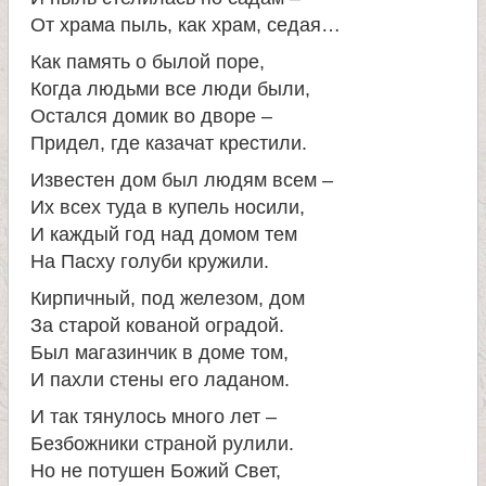
л
От храма пыль, как храм, седая…
е
Как память о былой поре,
Когда людьми все люди были,
и
Остался домик во дворе –
Придел, где казачат крестили.
м
Известен дом был людям всем –
Их всех туда в купель носили,
о
И каждый год над домом тем
На Пасху голуби кружили.
н
Кирпичный, под железом, дом
За старой кованой оградой.
а
Был магазинчик в доме том,
И пахли стены его ладаном.
с
И так тянулось много лет –
Безбожники страной рулили.
т
Но не потушен Божий Свет,