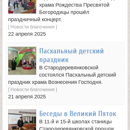
е
храма Рождества Пресвятой
в
Богородицы прошёл
праздничный концерт.
с
[
Новости благочиния
]
22 апреля 2025
к
Пасхальный детский
о
праздник
В Стародеревянковской
й
состоялся Пасхальный детский
праздник храма Вознесения Господня.
[
Новости благочиния
]
21 апреля 2025
Беседы в Великий Пяток
В 11-й и 15-й школах станицы
Стародеревянковской прошли