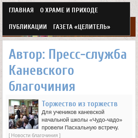
Г
ГЛАВНАЯ
О ХРАМЕ И ПРИХОДЕ
Перейти
л
к
ПУБЛИКАЦИИ
ГАЗЕТА «ЦЕЛИТЕЛЬ»
а
основному
Х
в
содержанию
Автор: Пресс-служба
н
р
Каневского
о
а
е
благочиния
м
м
Торжество из торжеств
в
е
Для учеников каневской
н
е
начальной школы «Чудо-чадо»
провели Пасхальную встречу.
ю
[
Новости благочиния
]