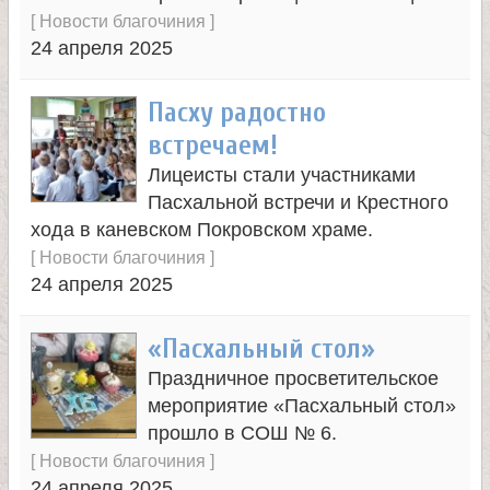
[
Новости благочиния
]
е
24 апреля 2025
л
Пасху радостно
встречаем!
я
Лицеисты стали участниками
Пасхальной встречи и Крестного
П
хода в каневском Покровском храме.
[
Новости благочиния
]
а
24 апреля 2025
н
«Пасхальный стол»
т
Праздничное просветительское
мероприятие «Пасхальный стол»
прошло в СОШ № 6.
е
[
Новости благочиния
]
24 апреля 2025