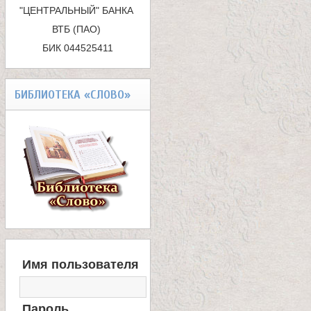
к
"ЦЕНТРАЛЬНЫЙ" БАНКА 
ВТБ (ПАО) 

а
БИК 044525411
БИБЛИОТЕКА «СЛОВО»
В
Имя пользователя
Х
О
Д
Пароль