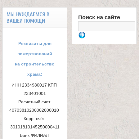
р
МЫ НУЖДАЕМСЯ В
а
Поиск на сайте
ВАШЕЙ ПОМОЩИ
Ф
н
о
и
Реквизиты для
р
пожертвований
ц
м
на строительство
ы
храма:
а
ИНН 2334980017 КПП 
п
233401001

Расчетный счет 
о
40703810200002000010 

и
Корр. счёт 
с
Банк ФИЛИАЛ 