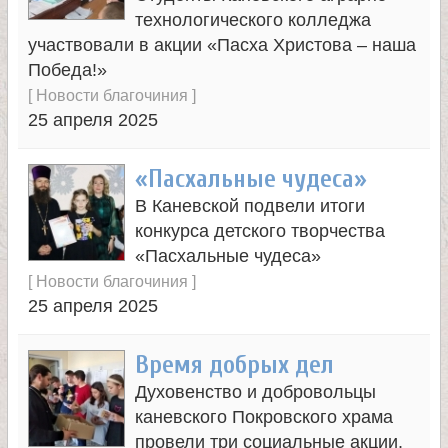
и
технологического колледжа
участвовали в акции «Пасха Христова – наша
к
Победа!»
[
Новости благочиния
]
а
25 апреля 2025
и
«Пасхальные чудеса»
В Каневской подвели итоги
ц
конкурса детского творчества
«Пасхальные чудеса»
е
[
Новости благочиния
]
25 апреля 2025
л
Время добрых дел
и
Духовенство и добровольцы
каневского Покровского храма
т
провели три социальные акции.