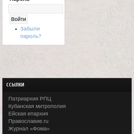
Н
А
С
А
Й
Забыли
Т
пароль?
ССЫЛКИ
Патриархия РПЦ
Кубанская митрополия
Ейская епархия
Православие.ru
Журнал «Фома»