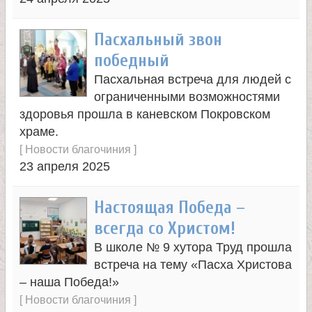
л
Пасхальный звон
е
победный
и
Пасхальная встреча для людей с
ограниченными возможностями
м
здоровья прошла в каневском Покровском
храме.
о
[
Новости благочиния
]
23 апреля 2025
н
Настоящая Победа –
а
всегда со Христом!
В школе № 9 хутора Труд прошла
с
встреча на тему «Пасха Христова
– наша Победа!»
т
[
Новости благочиния
]