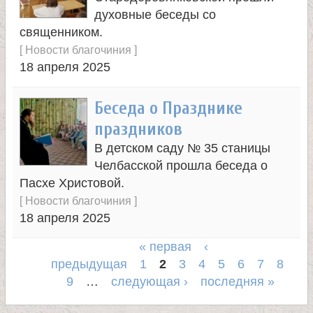
духовные беседы со
священником.
[
Новости благочиния
]
18 апреля 2025
Беседа о Празднике
праздников
В детском саду № 35 станицы
Челбасской прошла беседа о
Пасхе Христовой.
[
Новости благочиния
]
18 апреля 2025
« первая
‹
предыдущая
1
2
3
4
5
6
7
8
С
9
…
следующая ›
последняя »
т