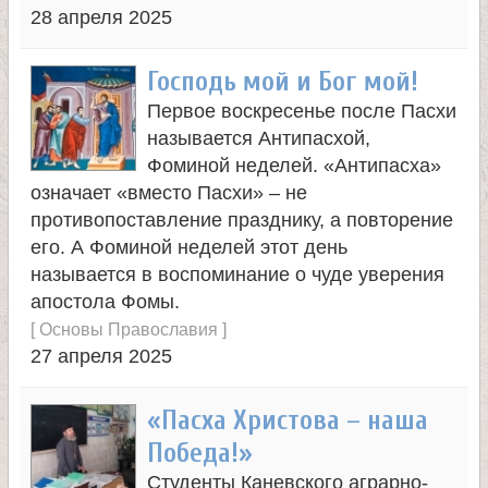
л
28 апреля 2025
и
Господь мой и Бог мой!
к
Первое воскресенье после Пасхи
называется Антипасхой,
о
Фоминой неделей. «Антипасха»
означает «вместо Пасхи» – не
м
противопоставление празднику, а повторение
его. А Фоминой неделей этот день
называется в воспоминание о чуде уверения
у
апостола Фомы.
[
Основы Православия
]
ч
27 апреля 2025
е
«Пасха Христова – наша
н
Победа!»
Студенты Каневского аграрно-