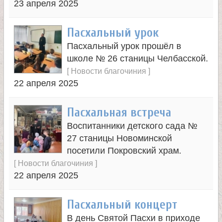
23 апреля 2025
а
Пасхальный урок
н
Пасхальный урок прошёл в
школе № 26 станицы Челбасской.
и
[
Новости благочиния
]
22 апреля 2025
ц
Пасхальная встреча
ы
Воспитанники детского сада №
27 станицы Новоминской
К
посетили Покровский храм.
[
Новости благочиния
]
а
22 апреля 2025
н
Пасхальный концерт
В день Святой Пасхи в приходе