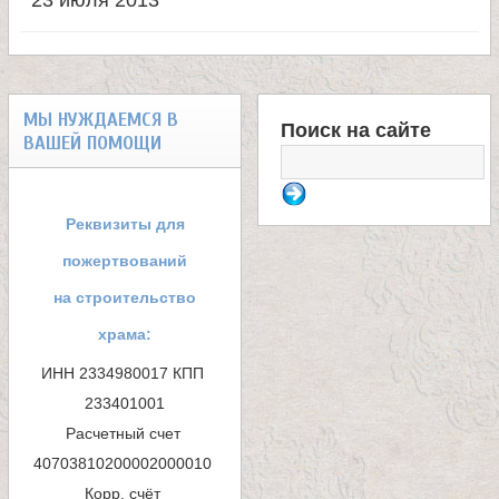
23 июля 2013
л
е
и
МЫ НУЖДАЕМСЯ В
Поиск на сайте
ВАШЕЙ ПОМОЩИ
Ф
м
о
Реквизиты для
о
р
пожертвований
н
м
на строительство
храма:
а
а
ИНН 2334980017 КПП 
п
233401001

с
Расчетный счет 
о
т
40703810200002000010 

и
Корр. счёт 