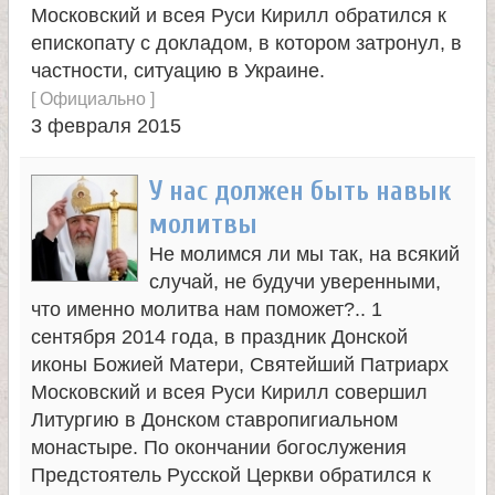
и
Московский и всея Руси Кирилл обратился к
епископату с докладом, в котором затронул, в
частности, ситуацию в Украине.
к
[
Официально
]
3 февраля 2015
а
У нас должен быть навык
и
молитвы
ц
Не молимся ли мы так, на всякий
случай, не будучи уверенными,
е
что именно молитва нам поможет?.. 1
сентября 2014 года, в праздник Донской
л
иконы Божией Матери, Святейший Патриарх
Московский и всея Руси Кирилл совершил
и
Литургию в Донском ставропигиальном
монастыре. По окончании богослужения
т
Предстоятель Русской Церкви обратился к