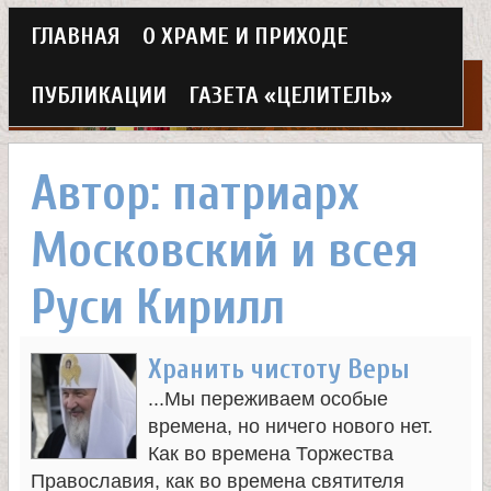
Г
ГЛАВНАЯ
О ХРАМЕ И ПРИХОДЕ
Перейти
л
к
ПУБЛИКАЦИИ
ГАЗЕТА «ЦЕЛИТЕЛЬ»
а
основному
Х
в
содержанию
Автор: патриарх
н
р
Московский и всея
о
а
е
Руси Кирилл
м
м
Хранить чистоту Веры
в
е
...Мы переживаем особые
н
е
времена, но ничего нового нет.
Как во времена Торжества
ю
Православия, как во времена святителя