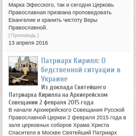
л
Марка Эфесского, так и сегодня Церковь
Православная призвана проповедовать
и
Евангелие и хранить чистоту Веры
Православной.
к
[
Проповедь
]
13 апреля 2016
о
Патриарх Кирилл: О
м
бедственной ситуации в
у
Украине
Из доклада Святейшего
ч
Патриарха Кирилла на Архиерейском
Совещании 2 февраля 2015 года
е
В начале Архиерейского Совещания Русской
Православной Церкви 2 февраля 2015 года в
н
зале церковных соборов Храма Христа
Спасителя в Москве Святейший Патриарх