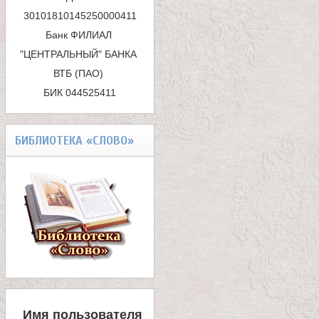
а
с
Банк ФИЛИАЛ 
к
н
"ЦЕНТРАЛЬНЫЙ" БАНКА 
ВТБ (ПАО) 

а
и
БИК 044525411
ц
БИБЛИОТЕКА «СЛОВО»
ы
К
а
н
В
Имя пользователя