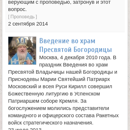
верующим с проповедью, затронув и этот
вопрос.
е
[
Проповедь
]
2 сентября 2014
л
Введение во храм
я
Пресвятой Богородицы
П
Москва, 4 декабря 2010 года. В
праздник Введения во храм
а
Пресвятой Владычицы нашей Богородицы и
Приснодевы Марии Святейший Патриарх
н
Московский и всея Руси Кирилл совершил
Божественную литургию в Успенском
т
Патриаршем соборе Кремля. За
богослужением молились представители
е
командного и офицерского состава Ракетных
войск стратегического назначения.