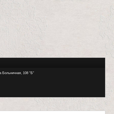
а Больничная, 108 "Б"