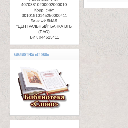
е
40703810200002000010 

л
Корр. счёт 
и
Банк ФИЛИАЛ 
"ЦЕНТРАЛЬНЫЙ" БАНКА ВТБ 
к
(ПАО) 

БИК 044525411
о
м
БИБЛИОТЕКА «СЛОВО»
у
ч
е
н
и
к
а
В