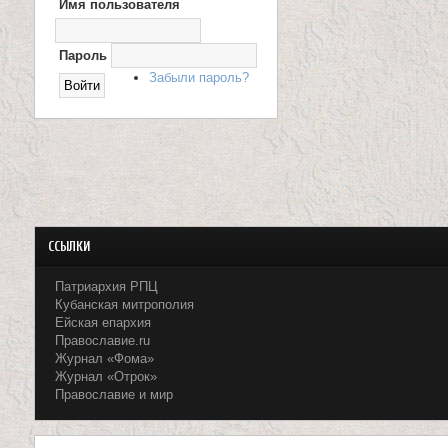
Имя пользователя
Х
О
и
Д
Н
Пароль
ц
А
Забыли пароль?
С
е
А
Й
Т
л
и
т
е
ССЫЛКИ
л
Патриархия РПЦ
Кубанская митрополия
я
Ейская епархия
Православие.ru
П
Журнал «Фома»
Журнал «Отрок»
а
Православие и мир
н