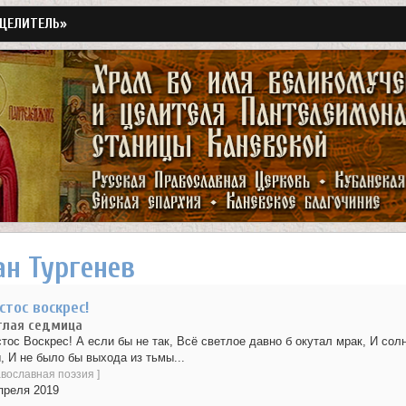
«ЦЕЛИТЕЛЬ»
Перейти
к
основному
содержанию
ан Тургенев
стос воскрес!
тлая седмица
тос Воскрес! А если бы не так, Всё светлое давно б окутал мрак, И со
, И не было бы выхода из тьмы...
вославная поэзия
]
преля 2019