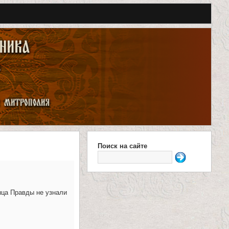
Поиск на сайте
Ф
о
р
лнца Правды не узнали
м
а