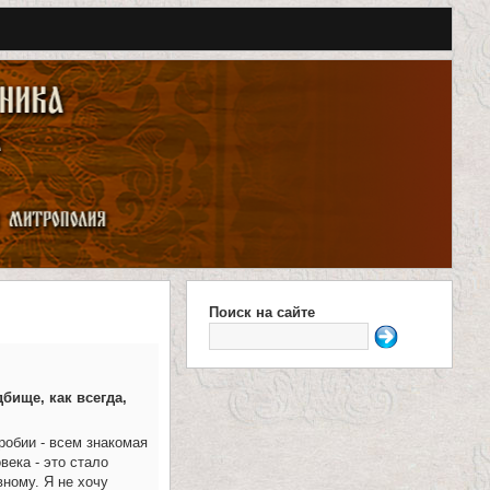
Поиск на сайте
Ф
о
бище, как всегда,
р
м
робии - всем знакомая
ека - это стало
а
ному. Я не хочу