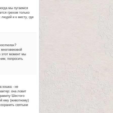
ногда мы пугаемся
ется грехом только
 людей и к месту, где
 костелах?
о многовековой
в этот момент мы
ним, попросить
а кошка - не
актер: она ловит
правилу Шестого
й ему (животному)
сохранить святыни