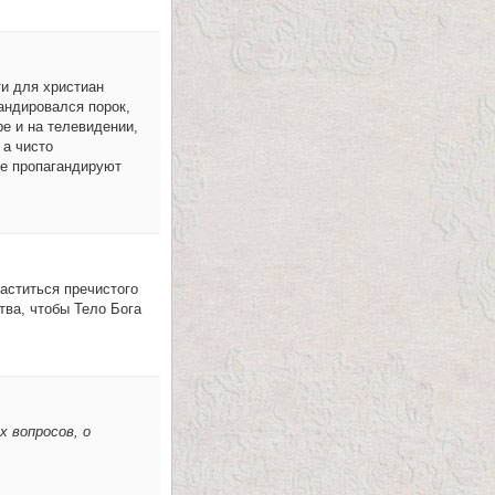
ти для христиан
гандировался порок,
ре и на телевидении,
 а чисто
е пропагандируют
аститься пречистого
тва, чтобы Тело Бога
х вопросов, о