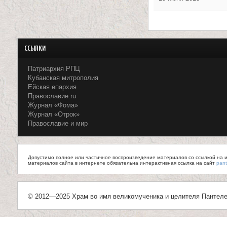
н
С
и
т
ц
ССЫЛКИ
р
ы
Патриархия РПЦ
а
Кубанская митрополия
К
н
Ейская епархия
Православие.ru
а
и
Журнал «Фома»
Журнал «Отрок»
ц
н
Православие и мир
ы
е
в
Допустимо полное или частичное воспроизведение материалов со ссылкой на ис
материалов сайта в интернете обязательна интерактивная ссылка на сайт
pant
с
к
© 2012—2025 Храм во имя великомученика и целителя Пантеле
о