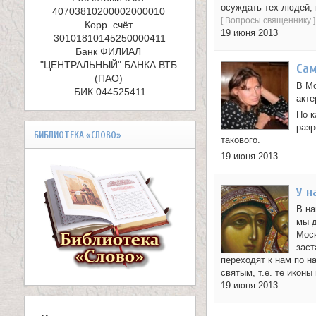
е
осуждать тех людей, 
40703810200002000010 

л
[
Вопросы священнику
]
Корр. счёт 
19 июня 2013
и
Банк ФИЛИАЛ 
"ЦЕНТРАЛЬНЫЙ" БАНКА ВТБ 
Сам
к
(ПАО) 

В Мо
БИК 044525411
о
акте
По к
м
разр
БИБЛИОТЕКА «СЛОВО»
такового.
у
19 июня 2013
ч
У н
е
В на
мы д
н
Моск
заст
и
переходят к нам по н
святым, т.е. те икон
к
19 июня 2013
а
В