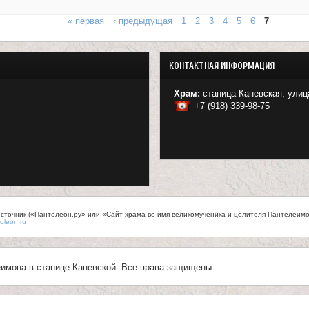
« первая
‹ предыдущая
1
2
3
4
5
6
7
КОНТАКТНАЯ ИНФОРМАЦИЯ
Храм:
станица Каневская, улиц
+7 (918) 339-98-75
точник («Пантолеон.ру» или «Сайт храма во имя великомученика и целителя Пантелеимона
oleon.ru
имона в станице Каневской. Все права защищены.