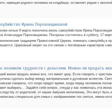
кто, навещая родного человека на кладбище, оставляет рядом с могилой 
оубийство Ирины Пороховщиковой
скве ночью 9 марта покончила жизнь самоубийством Ирина Пороховщико
ра Александра Пороховщикова. Похороны состоялись в субботу, 17 март
аноническим традициям Православной Церкви, поминать самоубийц в п
ешается. Церковный запрет на это связан с богоборным характером сам
ас возникли трудности с деньгами. Можно ли продать ик
шей жизни продать можно все, что имеет цену. Если говорить с христиан
олжны сделать выбор между материальным и духовным аспектом. Свят
овская говорила, что скоро придет время, когда перед человеком положа
авят выбирать… Задайте себе вопрос, откуда у вас появилась эта икона
аследству от родителей, от наших бабушек молитвениц. Это могут быть
ы написаны специально для семьи с изображением тех святых, имена кото