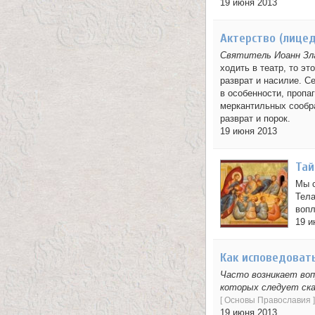
19 июня 2013
т
Актерство (лицед
е
Святитель Иоанн З
л
ходить в театр, то эт
разврат и насилие. С
е
в особенности, пропа
меркантильных сообр
и
разврат и порок.
19 июня 2013
м
Тай
о
Мы с
н
Тела
вопл
а
19 и
с
Как исповедоват
т
Часто возникает вопр
которых следует ска
а
[
Основы Православия
]
19 июня 2013