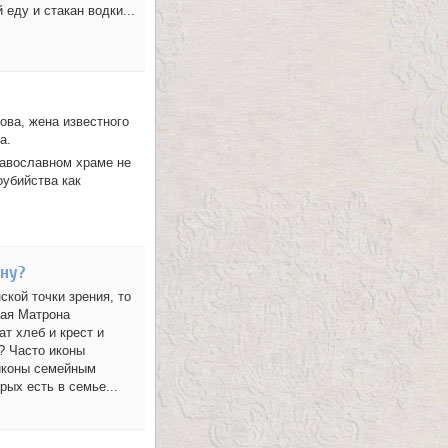
п
еду и стакан водки...
о
и
с
ва, жена известного
к
а.
а
равославном храме не
оубийства как
ону?
ской точки зрения, то
ая Матрона
т хлеб и крест и
? Часто иконы
 иконы семейным
рых есть в семье...