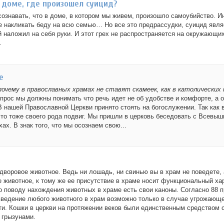
 доме, где произошел суицид?
сознавать, что в доме, в котором мы живем, произошло самоубийство. И
не накликать беду на всю семью… Но все это предрассудки, суицид явля
й наложил на себя руки. И этот грех не распространяется на окружающих
.
е
почему в православных храмах не ставят скамеек, как в католических
прос мы должны понимать что речь идет не об удобстве и комфорте, а 
В нашей Православной Церкви принято стоять на богослужении. Так как 
это тоже своего рода подвиг. Мы пришли в церковь беседовать с Всевыш
ах. В знак того, что мы осознаем свою...
- дворовое животное. Ведь ни лошадь, ни свинью вы в храм не поведете, 
 животное, к тому же ее присутствие в храме носит функциональный хар
о поводу нахождения животных в храме есть свои каноны. Согласно 88 
введение любого животного в храм возможно только в случае угрожающе
и. Кошки в церкви на протяжении веков были единственным средством 
 грызунами.