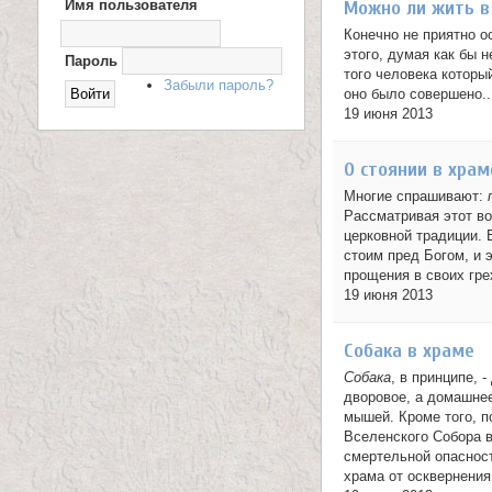
Можно ли жить в
Имя пользователя
Х
О
и
Конечно не приятно о
Д
этого, думая как бы 
Н
Пароль
ц
А
того человека которы
Забыли пароль?
С
оно было совершено..
е
А
19 июня 2013
Й
Т
л
О стоянии в храм
и
Многие спрашивают:
Рассматривая этот во
т
церковной традиции. 
стоим пред Богом, и 
е
прощения в своих грех
19 июня 2013
л
Собака в храме
я
Собака
, в принципе, 
П
дворовое, а домашнее
мышей. Кроме того, п
а
Вселенского Собора 
смертельной опасност
н
храма от осквернения