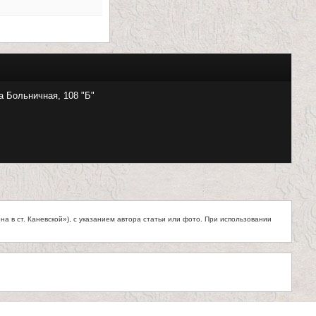
а Больничная, 108 "Б"
 в ст. Каневской»), с указанием автора статьи или фото. При использовании