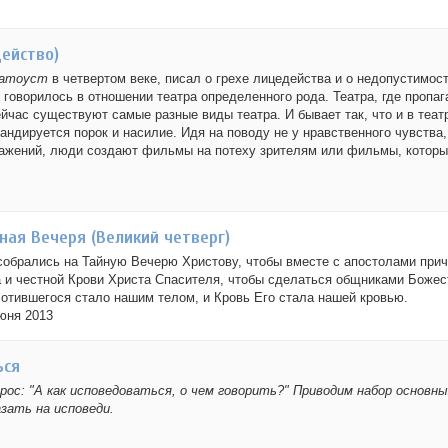
ейство)
латоуст
в четвертом веке, писал о грехе лицедейства и о недопустимос
о говорилось в отношении театра определенного рода. Театра, где пропа
ейчас существуют самые разные виды театра. И бывает так, что и в теат
гандируется порок и насилие. Идя на поводу не у нравственного чувства,
ажений, люди создают фильмы на потеху зрителям или фильмы, которы
ная Вечеря (Великий четверг)
обрались на Тайную Вечерю Христову, чтобы вместе с апостолами прич
 и честной Крови Христа Спасителя, чтобы сделаться общниками Божес
отившегося стало нашим телом, и Кровь Его стала нашей кровью.
юня 2013
ься
ос: "А как исповедоваться, о чем говорить?" Приводим набор основны
зать на исповеди.