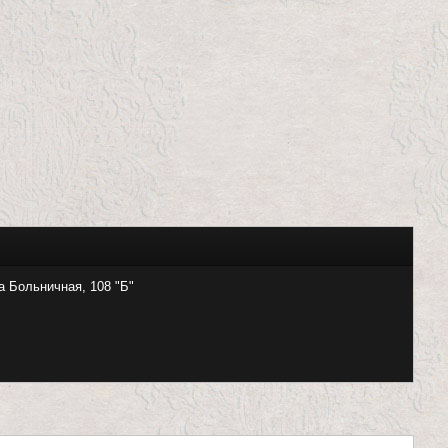
а Больничная, 108 "Б"