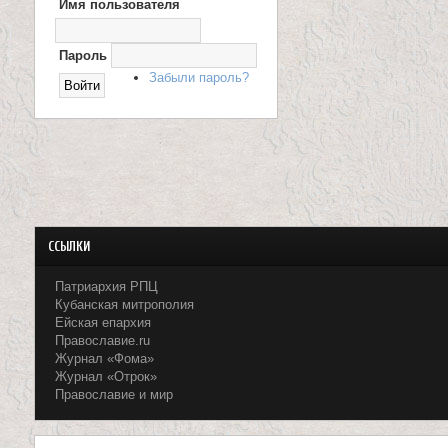
Имя пользователя
Х
О
и
Д
Н
Пароль
ц
А
Забыли пароль?
С
е
А
Й
Т
л
и
т
е
ССЫЛКИ
л
Патриархия РПЦ
Кубанская митрополия
я
Ейская епархия
Православие.ru
П
Журнал «Фома»
Журнал «Отрок»
а
Православие и мир
н