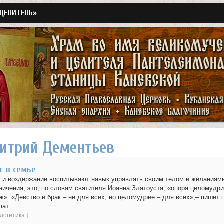
«ЦЕЛИТЕЛЬ»
Перейти
к
основному
содержанию
митрий Дементьев
т в семье
 и воздержание воспитывают навык управлять своим телом и желаниями
ничения; это, по словам святителя Иоанна Златоуста, «опора целомудри
ж». «Девство и брак – не для всех, но целомудрие – для всех»,– пишет
ат.
логетика
]