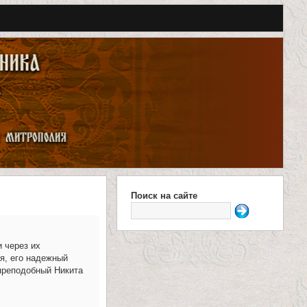
Поиск на сайте
Ф
о
 через их
р
я, его надежный
 преподобный Никита
м
а