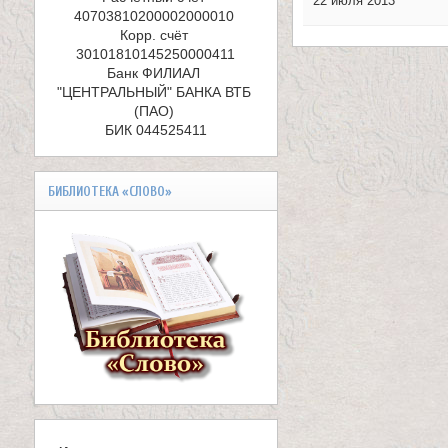
е
22 июля 2013
40703810200002000010 

л
Корр. счёт 
и
Банк ФИЛИАЛ 
"ЦЕНТРАЛЬНЫЙ" БАНКА ВТБ 
к
(ПАО) 

БИК 044525411
о
м
БИБЛИОТЕКА «СЛОВО»
у
ч
е
н
и
к
а
В