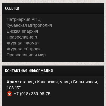
л
ССЫЛКИ
е
Патриархия РПЦ
и
Кубанская митрополия
Ейская епархия
Православие.ru
м
Журнал «Фома»
Журнал «Отрок»
о
Православие и мир
н
КОНТАКТНАЯ ИНФОРМАЦИЯ
а
Храм:
станица Каневская, улица Больничная,
с
108 "Б"
+7 (918) 339-98-75
т