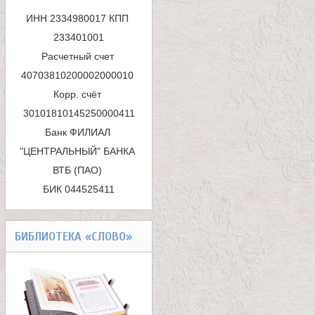
а
и
ИНН 2334980017 КПП 
п
233401001

к
Расчетный счет 
о
40703810200002000010 

а
и
Корр. счёт 
с
и
Банк ФИЛИАЛ 
к
"ЦЕНТРАЛЬНЫЙ" БАНКА 
ц
ВТБ (ПАО) 

а
БИК 044525411
е
л
БИБЛИОТЕКА «СЛОВО»
и
т