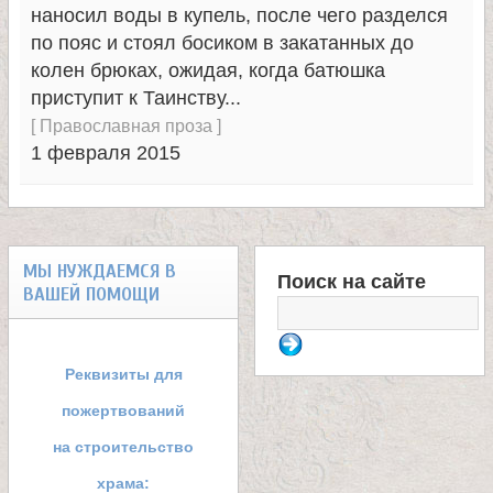
л
наносил воды в купель, после чего разделся
по пояс и стоял босиком в закатанных до
и
колен брюках, ожидая, когда батюшка
приступит к Таинству...
к
[
Православная проза
]
1 февраля 2015
о
м
МЫ НУЖДАЕМСЯ В
у
Поиск на сайте
ВАШЕЙ ПОМОЩИ
Ф
ч
о
Реквизиты для
е
р
пожертвований
м
на строительство
н
храма: