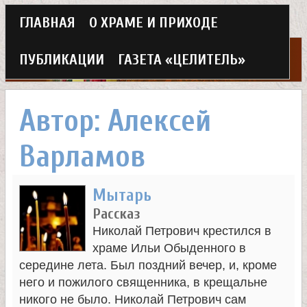
Г
ГЛАВНАЯ
О ХРАМЕ И ПРИХОДЕ
Перейти
л
к
ПУБЛИКАЦИИ
ГАЗЕТА «ЦЕЛИТЕЛЬ»
а
основному
Х
в
содержанию
Автор: Алексей
н
р
Варламов
о
а
е
Мытарь
м
м
Рассказ
в
Николай Петрович крестился в
е
храме Ильи Обыденного в
н
середине лета. Был поздний вечер, и, кроме
е
него и пожилого священника, в крещальне
ю
никого не было. Николай Петрович сам