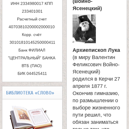
(Войно-
ИНН 2334980017 КПП 
п
Ясенецкий)
233401001

Расчетный счет 
о
40703810200002000010 

и
Корр. счёт 
с
Архиепископ Лука
Банк ФИЛИАЛ 
к
(в миру Валентин
"ЦЕНТРАЛЬНЫЙ" БАНКА 
Феликсович Войно-
ВТБ (ПАО) 

а
Ясенецкий)
БИК 044525411
родился в Керчи 27
апреля 1877 г.
БИБЛИОТЕКА «СЛОВО»
Окончив гимназию,
по размышлении о
выборе жизненного
пути решил, что
обязан заниматься