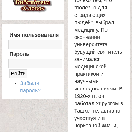
только тем, что
"полезно для
страдающих
людей", выбрал
медицину. По
В
Имя пользователя
Х
окончании
О
университета
Д
будущий святитель
Пароль
Н
занимался
А
медицинской
С
практикой и
А
Й
научными
Забыли
Т
исследованиями. В
пароль?
1920-х гг. он
работал хирургом в
Ташкенте, активно
участвуя и в
церковной жизни,