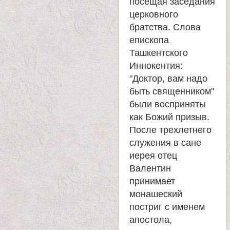
посещая заседания
церковного
братства. Слова
епископа
Ташкентского
Иннокентия:
"Доктор, вам надо
быть священником"
были восприняты
как Божий призыв.
После трехлетнего
служения в сане
иерея отец
Валентин
принимает
монашеский
постриг с именем
апостола,