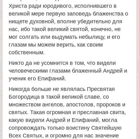
Христа ради юродивого, исполнившего в
а
великой мере первую заповедь блаженства о
нищете духовной, вполне убедительно для
н
нас, ибо такой великий святой, конечно, не
мог солгать или выдумать небылицу, и его
и
глазам мы можем верить, как своим
собственным.
ц
Никто да не усомнится в том, что видели
человеческими глазами блаженный Андрей и
ы
ученик его Епифаний.
К
Никогда больше не являлась Пресвятая
Богородица в такой великой славе, со
а
множеством ангелов, апостолов, пророков и
святых. Такая огромная и преславная свита,
н
какую видели Андрей и Епифаний, могла
сопровождать только воистину Святейшую
Всех Святых, и огромно для нас значение