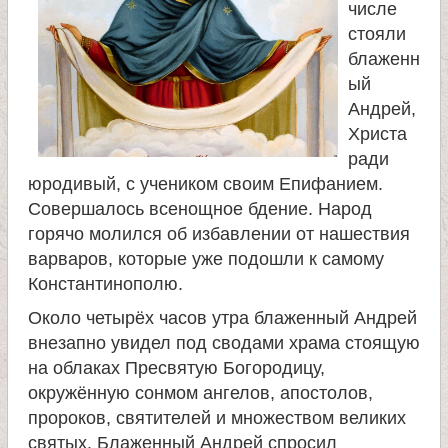
числе
и
стояли
блаженн
к
ый
Андрей,
а
Христа
ради
и
юродивый, с учеником своим Епифанием.
Совершалось всенощное бдение. Народ
ц
горячо молился об избавлении от нашествия
варваров, которые уже подошли к самому
е
Константинополю.
Около четырёх часов утра блаженный Андрей
л
внезапно увидел под сводами храма стоящую
на облаках Пресвятую Богородицу,
и
окружённую сонмом ангелов, апостолов,
пророков, святителей и множеством великих
т
святых. Блаженный Андрей спросил