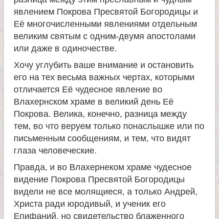
л
явлением Покрова Пресвятой Богородицы и
Её многочисленными явлениями отдельным
е
великим святым с одним-двумя апостолами
или даже в одиночестве.
и
Хочу углубить ваше внимание и остановить
м
его на тех весьма важных чертах, которыми
отличается Её чудесное явление во
Влахернском храме в великий день Её
о
Покрова. Велика, конечно, разница между
тем, во что веруем только понаслышке или по
н
письменным сообщениям, и тем, что видят
глаза человеческие.
а
Правда, и во Влахернеком храме чудесное
с
видение Покрова Пресвятой Богородицы
видели не все молящиеся, а только Андрей,
т
Христа ради юродивый, и ученик его
Епифаний, но свидетельство блаженного