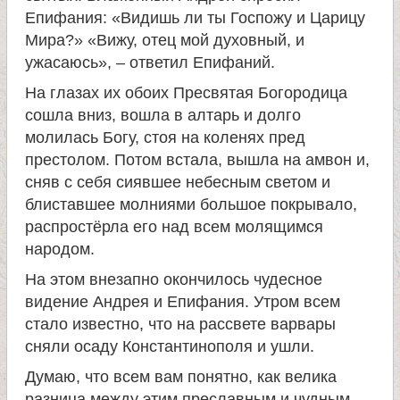
Епифания: «Видишь ли ты Госпожу и Царицу
е
Мира?» «Вижу, отец мой духовный, и
ужасаюсь», – ответил Епифаний.
л
На глазах их обоих Пресвятая Богородица
сошла вниз, вошла в алтарь и долго
я
молилась Богу, стоя на коленях пред
престолом. Потом встала, вышла на амвон и,
П
сняв с себя сиявшее небесным светом и
блиставшее молниями большое покрывало,
а
распростёрла его над всем молящимся
народом.
н
На этом внезапно окончилось чудесное
видение Андрея и Епифания. Утром всем
т
стало известно, что на рассвете варвары
сняли осаду Константинополя и ушли.
е
Думаю, что всем вам понятно, как велика
разница между этим преславным и чудным