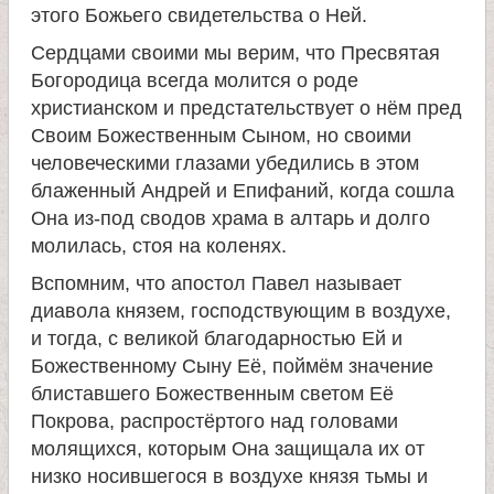
е
этого Божьего свидетельства о Ней.
в
Сердцами своими мы верим, что Пресвятая
Богородица всегда молится о роде
с
христианском и предстательствует о нём пред
Своим Божественным Сыном, но своими
к
человеческими глазами убедились в этом
блаженный Андрей и Епифаний, когда сошла
о
Она из-под сводов храма в алтарь и долго
молилась, стоя на коленях.
й
Вспомним, что апостол Павел называет
диавола князем, господствующим в воздухе,
и тогда, с великой благодарностью Ей и
Божественному Сыну Её, поймём значение
блиставшего Божественным светом Её
Покрова, распростёртого над головами
молящихся, которым Она защищала их от
низко носившегося в воздухе князя тьмы и