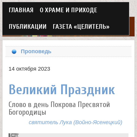
Г
ГЛАВНАЯ
О ХРАМЕ И ПРИХОДЕ
Перейти
л
к
ПУБЛИКАЦИИ
ГАЗЕТА «ЦЕЛИТЕЛЬ»
а
основному
Х
в
содержанию
Проповедь
н
р
о
14 октября 2023
а
е
Великий Праздник
м
м
в
Слово в день Покрова Пресвятой
е
Богородицы
н
е
святитель Лука (Войно-Ясенецкий)
ю