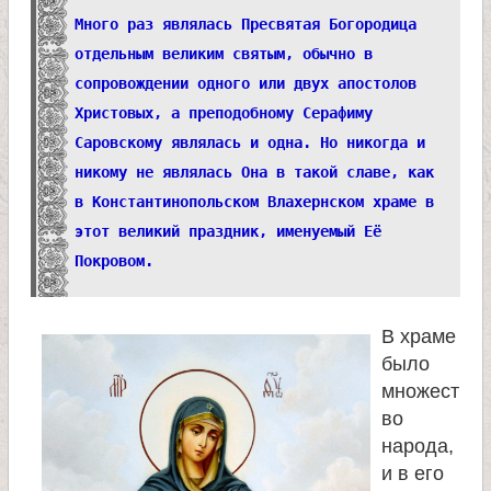
л
Много раз являлась Пресвятая Богородица
и
отдельным великим святым, обычно в
сопровождении одного или двух апостолов
к
Христовых, а преподобному Серафиму
Саровскому являлась и одна. Но никогда и
о
никому не являлась Она в такой славе, как
в Константинопольском Влахернском храме в
м
этот великий праздник, именуемый Её
Покровом.
у
ч
В храме
было
е
множест
во
народа,
н
и в его