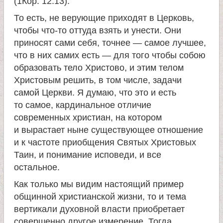
е
(1Кор. 12:13).
То есть, не верующие приходят в Церковь,
в
чтобы что-то оттуда взять и унести. Они
приносят сами себя, точнее — самое лучшее,
с
что в них самих есть — для того чтобы собою
образовать тело Христово, и этим телом
к
Христовым решить, в том числе, задачи
самой Церкви. Я думаю, что это и есть
о
то самое, кардинальное отличие
современных христиан, на котором
й
и вырастает ныне существующее отношение
и к частоте приобщения Святых Христовых
Таин, и понимание исповеди, и все
остальное.
Как только мы видим настоящий пример
общинной христианской жизни, то и тема
вертикали духовной власти приобретает
совершенно другое измерение. Тогда