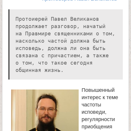
л
и
Протоиерей Павел Великанов
продолжает разговор, начатый
к
на Правмире священниками о том,
насколько частой должна быть
о
исповедь, должна ли она быть
связана с причастием, а также
м
о том, что такое сегодня
общинная жизнь.
у
ч
Повышенный
интерес к теме
е
частоты
исповеди,
регулярности
н
приобщения