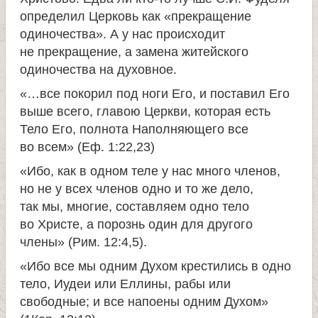
а
определил Церковь как «прекращение
одиночества». А у нас происходит
н
не прекращение, а замена житейского
одиночества на духовное.
и
«…все покорил под ноги Его, и поставил Его
выше всего, главою Церкви, которая есть
ц
Тело Его, полнота Наполняющего все
во всем» (Еф. 1:22,23)
ы
«Ибо, как в одном теле у нас много членов,
но не у всех членов одно и то же дело,
К
так мы, многие, составляем одно тело
во Христе, а порознь один для другого
а
члены» (Рим. 12:4,5).
«Ибо все мы одним Духом крестились в одно
н
тело, Иудеи или Еллины, рабы или
свободные; и все напоены одним Духом»