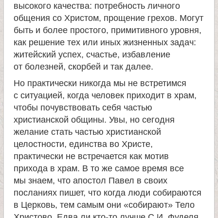
л
высокого качества: потребность личного
общения со Христом, прощение грехов. Могут
е
быть и более простого, примитивного уровня,
как решение тех или иных жизненных задач:
и
житейский успех, счастье, избавление
от болезней, скорбей и так далее.
м
Но практически никогда мы не встретимся
с ситуацией, когда человек приходит в храм,
о
чтобы почувствовать себя частью
христианской общины. Увы, но сегодня
н
желание стать частью христианской
целостности, единства во Христе,
а
практически не встречается как мотив
прихода в храм. В то же самое время все
с
мы знаем, что апостол Павел в своих
посланиях пишет, что когда люди собираются
т
в Церковь, тем самым они «собирают» Тело
Христово. Едва ли кто-то лучше С.И. Фуделя