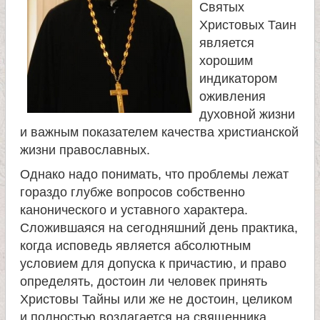
Святых
и
Христовых Таин
является
к
хорошим
индикатором
а
оживления
духовной жизни
и
и важным показателем качества христианской
жизни православных.
ц
Однако надо понимать, что проблемы лежат
гораздо глубже вопросов собственно
е
канонического и уставного характера.
Сложившаяся на сегодняшний день практика,
л
когда исповедь является абсолютным
условием для допуска к причастию, и право
и
определять, достоин ли человек принять
Христовы Тайны или же не достоин, целиком
т
и полностью возлагается на священника,