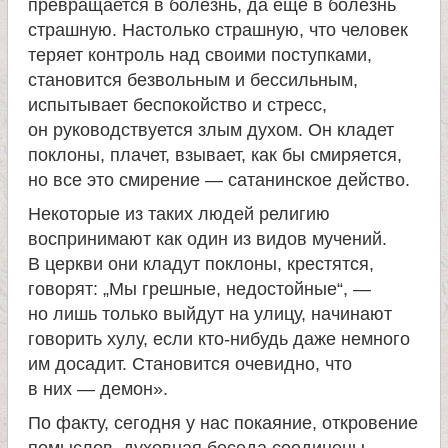
превращается в болезнь, да еще в болезнь
страшную. Настолько страшную, что человек
теряет контроль над своими поступками,
становится безвольным и бессильным,
испытывает беспокойство и стресс,
он руководствуется злым духом. Он кладет
поклоны, плачет, взывает, как бы смиряется,
но все это смирение — сатанинское действо.
Некоторые из таких людей религию
воспринимают как один из видов мучений.
В церкви они кладут поклоны, крестятся,
говорят: „Мы грешные, недостойные“, —
но лишь только выйдут на улицу, начинают
говорить хулу, если кто-нибудь даже немного
им досадит. Становится очевидно, что
в них — демон».
По факту, сегодня у нас покаяние, откровение
помыслов, духовная беседа соединены