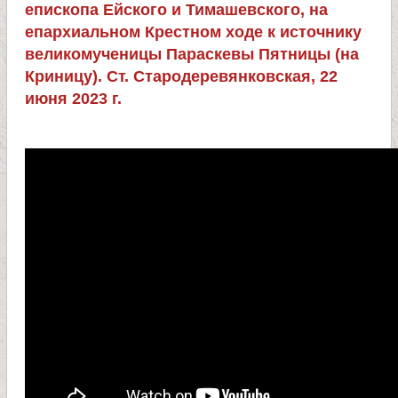
л
епископа Ейского и Тимашевского, на
епархиальном Крестном ходе к источнику
и
великомученицы Параскевы Пятницы (на
Криницу). Ст. Стародеревянковская, 22
к
июня 2023 г.
о
м
у
ч
е
н