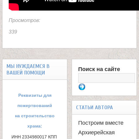
и
к
Просмотров:
339
а
и
МЫ НУЖДАЕМСЯ В
ц
Поиск на сайте
ВАШЕЙ ПОМОЩИ
Ф
е
о
Реквизиты для
л
р
пожертвований
СТАТЬИ АВТОРА
м
на строительство
и
Построим вместе
храма:
а
Архиерейская
т
ИНН 2334980017 КПП 