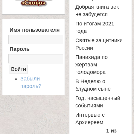
л
Добрая книга век
не забудется
е
По итогам 2021
В
Имя пользователя
года
и
Х
О
Святые защитники
Д
м
России
Пароль
Н
А
Панихида по
о
С
жертвам
А
голодомора
Й
н
Забыли
В Неделю о
Т
пароль?
блудном сыне
а
Год, насыщенный
событиями
с
Интервью с
Архиереем
т
1 из