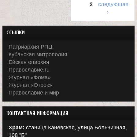
2
следующая
а
›
н
ССЫЛКИ
и
Патриархия РПЦ
ц
Кубанская митрополия
Ейская епархия
Православие.ru
ы
Журнал «Фома»
Журнал «Отрок»
К
Православие и мир
а
КОНТАКТНАЯ ИНФОРМАЦИЯ
н
Храм:
станица Каневская, улица Больничная,
108 "Б"