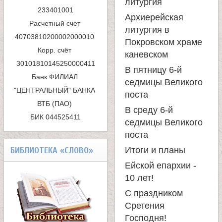
литургия
п
233401001

е
Архиерейская
Расчетный счет 
о
литургия в
40703810200002000010 

л
Покровском храме
и
Корр. счёт 
каневском
с
я
В пятницу 6-й
Банк ФИЛИАЛ 
седмицы Великого
к
"ЦЕНТРАЛЬНЫЙ" БАНКА 
П
поста
ВТБ (ПАО) 

а
В среду 6-й
БИК 044525411
а
седмицы Великого
поста
н
БИБЛИОТЕКА «СЛОВО»
Итоги и планы
Ейской епархии -
т
10 лет!
С праздником
е
Сретения
Господня!