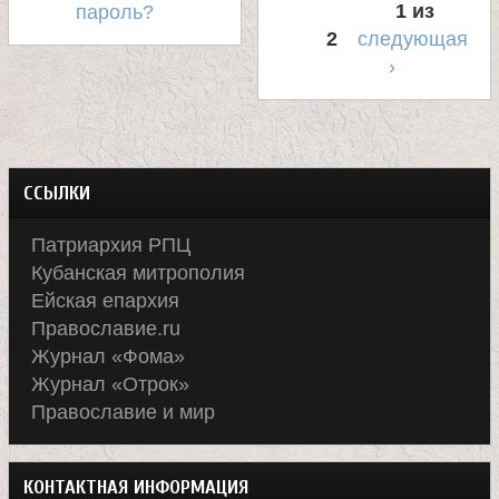
е
1 из
пароль?
2
следующая
в
›
с
к
ССЫЛКИ
о
Патриархия РПЦ
Кубанская митрополия
й
Ейская епархия
Православие.ru
Журнал «Фома»
Журнал «Отрок»
Православие и мир
КОНТАКТНАЯ ИНФОРМАЦИЯ