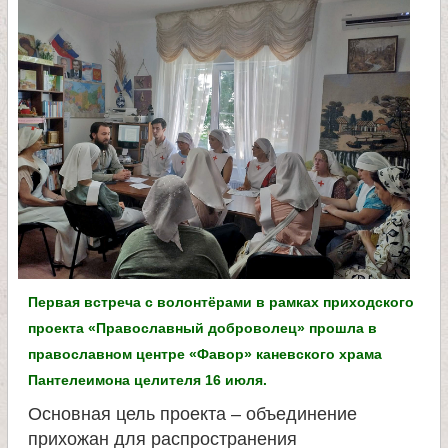
л
и
к
о
м
у
Первая встреча с волонтёрами в рамках приходского
ч
проекта «Православный доброволец» прошла в
православном центре «Фавор» каневского храма
е
Пантелеимона целителя 16 июля.
н
Основная цель проекта – объединение
прихожан для распространения