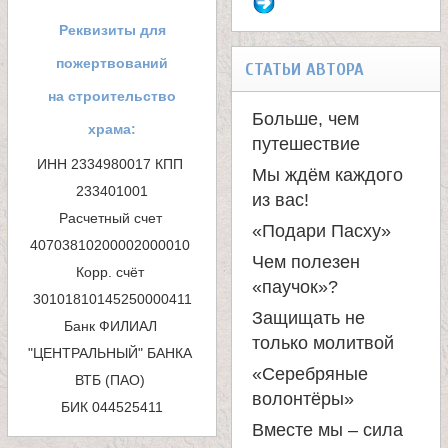
л
о
Реквизиты для
е
р
пожертвований
СТАТЬИ АВТОРА
м
на строительство
и
Больше, чем
храма:
а
путешествие
м
ИНН 2334980017 КПП 
Мы ждём каждого
п
233401001

из вас!
о
Расчетный счет 
о
«Подари Пасху»
40703810200002000010 

н
и
Чем полезен
Корр. счёт 
«паучок»?
с
а
Защищать не
Банк ФИЛИАЛ 
к
только молитвой
"ЦЕНТРАЛЬНЫЙ" БАНКА 
с
«Серебряные
ВТБ (ПАО) 

а
волонтёры»
БИК 044525411
т
Вместе мы – сила