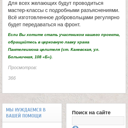
Для всех желающих будут проводиться
е
мастер-классы с подробными разъяснениями.
Всё изготовленное добровольцами регулярно
л
будет передаваться на фронт.
Если Вы хотите стать участником нашего проекта,
я
обращайтесь в церковную лавку храма
Пантелеимона целителя (ст. Каневская, ул.
П
Больничная, 108 «Б»).
Просмотров:
а
366
н
т
МЫ НУЖДАЕМСЯ В
Поиск на сайте
е
ВАШЕЙ ПОМОЩИ
Ф