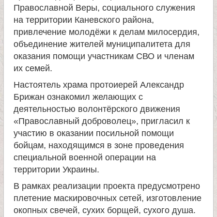
и
Православной Веры, социального служения
на территории Каневского района,
к
привлечение молодёжи к делам милосердия,
объединение жителей муниципалитета для
оказания помощи участникам СВО и членам
а
их семей.
и
Настоятель храма протоиерей Александр
Брижан ознакомил желающих с
ц
деятельностью волонтёрского движения
«Православный доброволец», пригласил к
е
участию в оказании посильной помощи
бойцам, находящимся в зоне проведения
л
специальной военной операции на
территории Украины.
и
В рамках реализации проекта предусмотрено
плетение маскировочных сетей, изготовление
т
окопных свечей, сухих борщей, сухого душа.