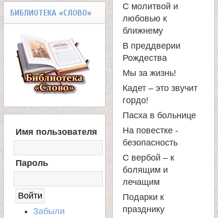
С молитвой и
а
БИБЛИОТЕКА «СЛОВО»
любовью к
ближнему
н
В преддверии
Рождества
и
Мы за жизнь!
ц
Кадет – это звучит
гордо!
ы
Пасха в больнице
В
На повестке -
Имя пользователя
Х
К
безопасность
О
Д
С вербой – к
а
Пароль
Н
болящим и
А
лечащим
С
н
А
Подарки к
Й
празднику
Забыли
Т