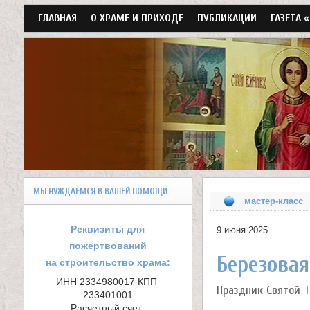
Г
ГЛАВНАЯ
О ХРАМЕ И ПРИХОДЕ
ПУБЛИКАЦИИ
ГАЗЕТА 
л
а
в
н
о
е
м
Х
е
МЫ НУЖДАЕМСЯ В ВАШЕЙ ПОМОЩИ
н
р
мастер-класс
ю
а
Реквизиты для
9 июня 2025
пожертвований
м
Березовая
на строительство храма:
в
ИНН 2334980017 КПП 
Праздник Святой 
233401001

Расчетный счет 