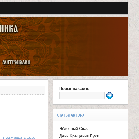
Поиск на сайте
Ф
о
р
СТАТЬИ АВТОРА
м
Яблочный Спас
а
День Крещения Руси.
Светлана Джунь