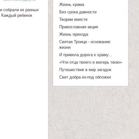
п
Жизнь храма
и собрали из разных
о
Без срока давности
. Каждый ребенок
Творим вместе
и
Православная акция
с
Жизнь прихода
к
Святая Троица - основание
жизни
а
И привела дорога к храму...
«Чти отца твоего и матерь твою»
Путешествие в мир загадок
Свет добра из-под обложки