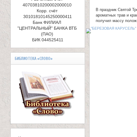
е
40703810200002000010 

л
В праздник Святой Тр
Корр. счёт 
ароматных трав и кра
и
получил массу положи
Банк ФИЛИАЛ 
"ЦЕНТРАЛЬНЫЙ" БАНКА ВТБ 
к
(ПАО) 

БИК 044525411
о
м
БИБЛИОТЕКА «СЛОВО»
у
ч
е
н
и
к
а
В