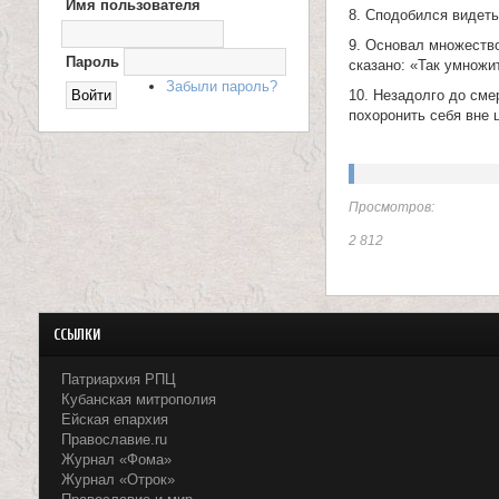
Имя пользователя
Х
8. Сподобился видеть
О
и
Д
9. Основал множеств
Н
Пароль
сказано: «Так умножи
ц
А
Забыли пароль?
С
10. Незадолго до сме
е
А
похоронить себя вне 
Й
Т
л
и
Просмотров:
т
2 812
е
л
ССЫЛКИ
я
Патриархия РПЦ
П
Кубанская митрополия
Ейская епархия
а
Православие.ru
Журнал «Фома»
н
Журнал «Отрок»