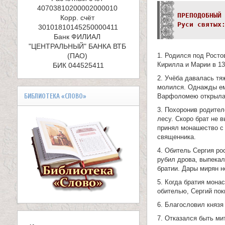
е
40703810200002000010 

л
ПРЕПОДОБНЫЙ
Корр. счёт 
Руси святых
и
Банк ФИЛИАЛ 
"ЦЕНТРАЛЬНЫЙ" БАНКА ВТБ 
к
(ПАО) 

1. Родился под Росто
Кирилла и Марии в 13
БИК 044525411
о
2. Учёба давалась т
молился. Однажды ему
м
БИБЛИОТЕКА «СЛОВО»
Варфоломею открылас
у
3. Похоронив родител
лесу. Скоро брат не
ч
принял монашество с
священника.
е
4. Обитель Сергия ро
рубил дрова, выпекал
н
братии. Дары мирян н
и
5. Когда братия мона
обителью, Сергий по
к
6. Благословил князя
а
7. Отказался быть ми
В