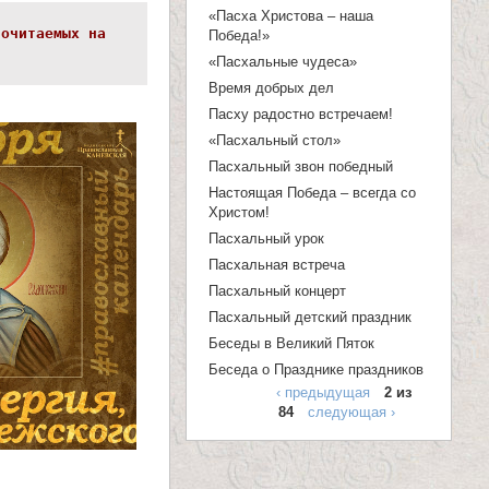
п
«Пасха Христова – наша
почитаемых на
Победа!»
о
«Пасхальные чудеса»
и
Время добрых дел
с
Пасху радостно встречаем!
к
«Пасхальный стол»
Пасхальный звон победный
а
Настоящая Победа – всегда со
Христом!
Пасхальный урок
Пасхальная встреча
Пасхальный концерт
Пасхальный детский праздник
Беседы в Великий Пяток
Беседа о Празднике праздников
‹ предыдущая
2 из
84
следующая ›