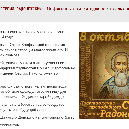
 СЕРГИЙ РАДОНЕЖСКИЙ: 10 фактов из жития одного из самых 
:
вом в благочестивой боярской семье
14 году.
яжело. Отрок Варфоломей со слезами
 явился старец и благословил его. И
ь грамота.
ей, ушёл с братом жить в уединении в
 выдержал трудностей и ушёл. Варфоломей
 именем Сергий. Рукоположен во
сла. Он сам строил кельи, носил воду,
 хлеб, шил одежду, готовил пищу для
е принимал. Ходил в старой одежде.
стыря стала бороться за руководство
кинул стены будущей лавры.
 Димитрия Донского на Куликовскую битву.
трополитом.