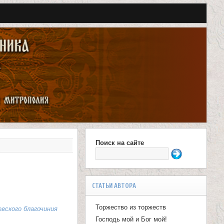
Поиск на сайте
Ф
о
р
СТАТЬИ АВТОРА
м
Торжество из торжеств
евского благочиния
а
Господь мой и Бог мой!