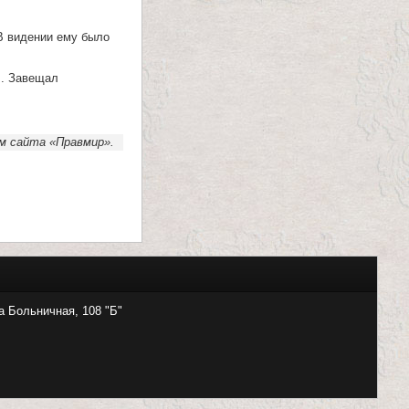
В видении ему было
л. Завещал
м сайта «Правмир».
а Больничная, 108 "Б"