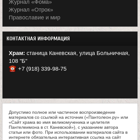
Журнал «Фома»
а
Журнал «Отрок»
Православие и мир
н
КОНТАКТНАЯ ИНФОРМАЦИЯ
и
Храм:
станица Каневская, улица Больничная,
ц
108 "Б"
+7 (918) 339-98-75
ы
К
а
Допустимо полное или частичное воспроизведение
материалов со ссылкой на источник («Пантолеон.ру» или
н
«Сайт храма во имя великомученика и целителя
Пантелеимона в ст. Каневской»), с указанием автора
статьи или фото. При использовании материалов сайта в
интернете обязательна интерактивная ссылка на сайт