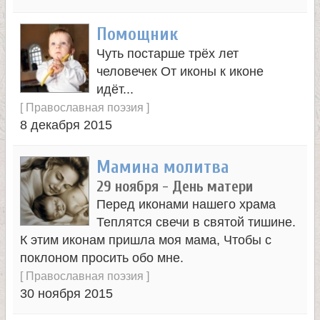
л
Помощник
и
Чуть постарше трёх лет
к
человечек От иконы к иконе
идёт...
о
[
Православная поэзия
]
8 декабря 2015
м
Мамина молитва
у
29 ноября - День матери
Перед иконами нашего храма
ч
Теплятся свечи в святой тишине.
К этим иконам пришла моя мама, Чтобы с
е
поклоном просить обо мне.
[
Православная поэзия
]
н
30 ноября 2015