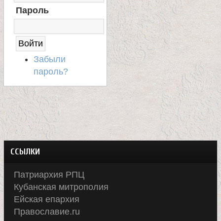
л
Д
Пароль
Н
А
е
С
А
и
Й
Забыли
Т
пароль?
м
о
н
ССЫЛКИ
а
Патриархия РПЦ
с
Кубанская митрополия
Ейская епархия
т
Православие.ru