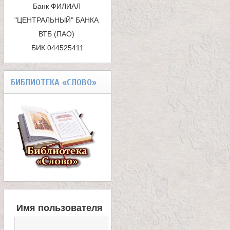
Банк ФИЛИАЛ 
к
е
"ЦЕНТРАЛЬНЫЙ" БАНКА 
ВТБ (ПАО) 

а
л
БИК 044525411
я
БИБЛИОТЕКА «СЛОВО»
П
а
н
т
В
е
Имя пользователя
Х
О