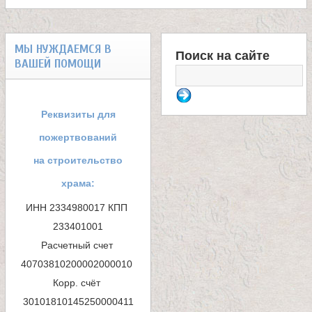
и
к
МЫ НУЖДАЕМСЯ В
Поиск на сайте
ВАШЕЙ ПОМОЩИ
Ф
а
о
Реквизиты для
и
р
пожертвований
ц
м
на строительство
храма:
а
е
ИНН 2334980017 КПП 
п
л
233401001

Расчетный счет 
о
и
40703810200002000010 

и
Корр. счёт 
т
с