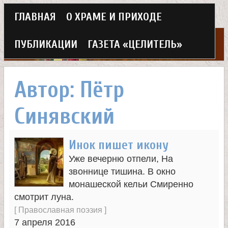
Г
ГЛАВНАЯ
О ХРАМЕ И ПРИХОДЕ
Перейти
л
к
ПУБЛИКАЦИИ
ГАЗЕТА «ЦЕЛИТЕЛЬ»
а
основному
Х
в
содержанию
Автор: Пётр
н
р
Синявский
о
а
е
Инок пишет икону
м
м
Уже вечерню отпели, На
в
звоннице тишина. В окно
е
монашеской кельи Смиренно
н
смотрит луна.
е
[
Православная поэзия
]
ю
7 апреля 2016