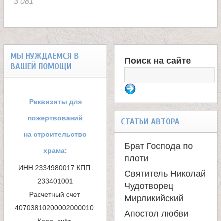
л
3 081
е
и
МЫ НУЖДАЕМСЯ В
Поиск на сайте
ВАШЕЙ ПОМОЩИ
Ф
м
о
Реквизиты для
о
р
пожертвований
СТАТЬИ АВТОРА
н
м
на строительство
Брат Господа по
храма:
а
а
плоти
ИНН 2334980017 КПП 
Святитель Николай
п
с
233401001

Чудотворец
Расчетный счет 
о
Мирликийский
т
40703810200002000010 

Апостол любви
и