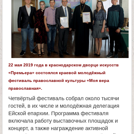
л
и
к
о
м
22 мая 2019 года в краснодарском дворце искусств
«Премьера» состоялся краевой молодёжный
у
фестиваль православной культуры «Моя вера
православная».
ч
Четвёртый фестиваль собрал около тысячи
гостей, в их числе и молодёжная делегация
е
Ейской епархии. Программа фестиваля
включала работу выставочных площадок и
н
концерт, а также награждение активной