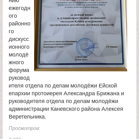
нию
ежегодн
е
ого
районно
л
го
дискусс
я
ионного
молодё
П
жного
форума
а
руковод
ителя отдела по делам молодёжи Ейской
н
епархии протоиерея Александра Брижана и
руководителя отдела по делам молодёжи
т
администрации Каневского района Алексея
Веретельника.
е
Просмотров: