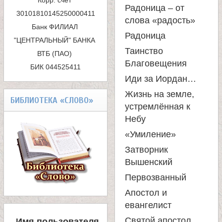
Корр. счёт 
Радоница – от
а
с
слова «радость»
Банк ФИЛИАЛ 
к
Радоница
н
"ЦЕНТРАЛЬНЫЙ" БАНКА 
Таинство
ВТБ (ПАО) 

а
и
Благовещения
БИК 044525411
Иди за Иордан…
ц
Жизнь на земле,
БИБЛИОТЕКА «СЛОВО»
устремлённая к
ы
Небу
«Умиление»
К
Затворник
Вышенский
а
Первозванный
н
Апостол и
евангелист
В
Святой апостол
Имя пользователя