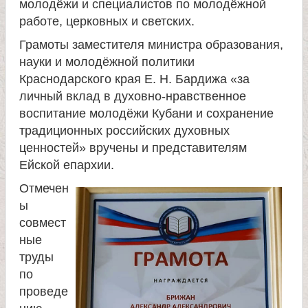
молодёжи и специалистов по молодёжной
и
работе, церковных и светских.
Грамоты заместителя министра образования,
к
науки и молодёжной политики
Краснодарского края Е. Н. Бардижа «за
а
личный вклад в духовно-нравственное
воспитание молодёжи Кубани и сохранение
и
традиционных российских духовных
ценностей» вручены и представителям
ц
Ейской епархии.
е
Отмечен
ы
совмест
л
ные
труды
и
по
проведе
т