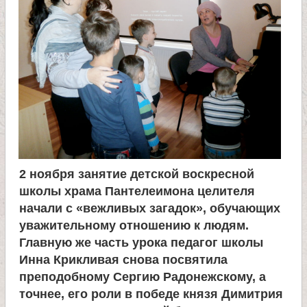
л
и
к
о
м
у
2 ноября занятие детской воскресной
школы храма Пантелеимона целителя
начали с «вежливых загадок», обучающих
ч
уважительному отношению к людям.
Главную же часть урока педагог школы
е
Инна Крикливая снова посвятила
преподобному Сергию Радонежскому, а
н
точнее, его роли в победе князя Димитрия