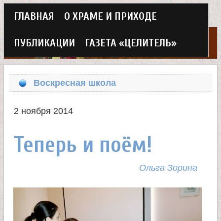
Г
ГЛАВНАЯ
О ХРАМЕ И ПРИХОДЕ
Перейти
л
к
ПУБЛИКАЦИИ
ГАЗЕТА «ЦЕЛИТЕЛЬ»
а
основному
Х
в
содержанию
Воскресная школа
н
р
о
2 ноября 2014
а
е
Теперь и поём!
м
м
в
Ольга Зорина
е
н
е
ю