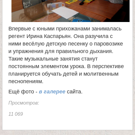
е
л
Впервые с юными прихожанами занималась
регент Ирина Каспарьян. Она разучила с
я
ними весёлую детскую песенку о паровозике
и упражнения для правильного дыхания.
П
Такие музыкальные занятия станут
постоянным элементом урока. В перспективе
а
планируется обучать детей и молитвенным
песнопениям.
н
Ещё фото -
в галерее
сайта.
Просмотров:
т
11 069
е