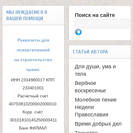
л
МЫ НУЖДАЕМСЯ В
Поиск на сайте
е
ВАШЕЙ ПОМОЩИ
Ф
и
о
Реквизиты для
м
р
пожертвований
СТАТЬИ АВТОРА
м
на строительство
о
Для души, ума и
храма:
а
тела
н
ИНН 2334980017 КПП 
Вербное
п
233401001

воскресенье
а
Расчетный счет 
о
Молебное пение
40703810200002000010 

Недели
с
и
Корр. счёт 
Православия
с
Время добрых дел
т
Банк ФИЛИАЛ 