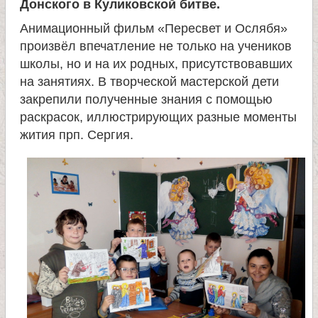
Донского в Куликовской битве.
и
Анимационный фильм «Пересвет и Ослябя»
к
произвёл впечатление не только на учеников
школы, но и на их родных, присутствовавших
на занятиях. В творческой мастерской дети
а
закрепили полученные знания с помощью
раскрасок, иллюстрирующих разные моменты
и
жития прп. Сергия.
ц
е
л
и
т