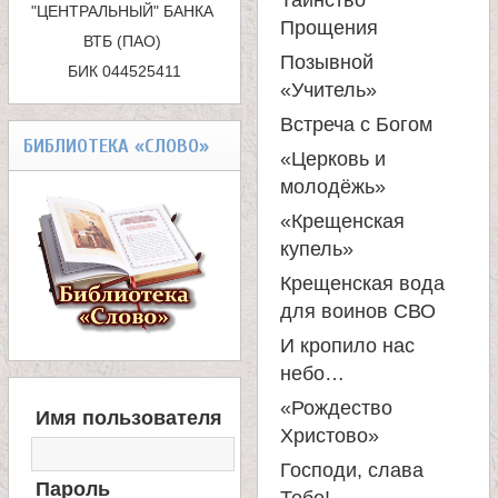
к
Таинство
"ЦЕНТРАЛЬНЫЙ" БАНКА 
а
Прощения
ВТБ (ПАО) 

а
Позывной
БИК 044525411
н
«Учитель»
Встреча с Богом
и
БИБЛИОТЕКА «СЛОВО»
«Церковь и
молодёжь»
ц
«Крещенская
купель»
ы
Крещенская вода
для воинов СВО
К
И кропило нас
а
небо…
В
«Рождество
Имя пользователя
Х
н
Христово»
О
Господи, слава
Д
Пароль
Н