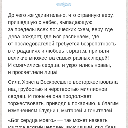
До чего же удивительно, что странную веру,
пришедшую с небес, выпадающую
за пределы всех логических схем, веру, где
Дева рождает, где Бог распинаем, где
от последователей требуется безропотность
в страданиях и любовь к врагам, приняли
великие множества самых разных людей!
И смягчились сердца, и укротились нравы,
и просветлели лица!
Сила Христа Воскресшего восторжествовала
над грубостью и чёрствостью миллионов
сердец. И поныне она продолжает
торжествовать, приводя к покаянию, к благим
изменениям блудниц, мытарей и гонителей.
«Бог сердца моего» — так может назвать
Иисуса всякий человек, вкусивший,
яко благ