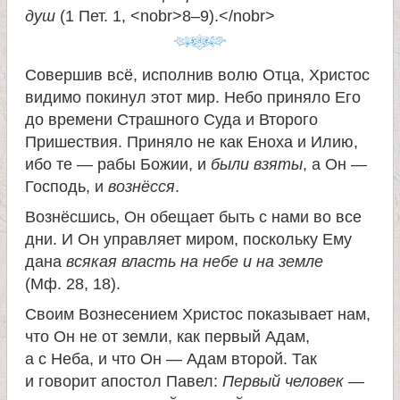
душ
(1 Пет. 1, <nobr>8–9).</nobr>
Совершив всё, исполнив волю Отца, Христос
видимо покинул этот мир. Небо приняло Его
до времени Страшного Суда и Второго
Пришествия. Приняло не как Еноха и Илию,
ибо те — рабы Божии, и
были взяты
, а Он —
Господь, и
вознёсся
.
Вознёсшись, Он обещает быть с нами во все
дни. И Он управляет миром, поскольку Ему
дана
всякая власть на небе и на земле
(Мф. 28, 18).
Своим Вознесением Христос показывает нам,
что Он не от земли, как первый Адам,
а с Неба, и что Он — Адам второй. Так
и говорит апостол Павел:
Первый человек —