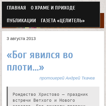
Г
ГЛАВНАЯ
О ХРАМЕ И ПРИХОДЕ
Перейти
л
к
ПУБЛИКАЦИИ
ГАЗЕТА «ЦЕЛИТЕЛЬ»
а
основному
Х
в
содержанию
3 августа 2013
н
р
«Бог явился во
о
а
е
плоти...»
м
м
протоиерей Андрей Ткачев
в
е
н
е
Рождество Христово — праздник
встречи Ветхого и Нового
ю