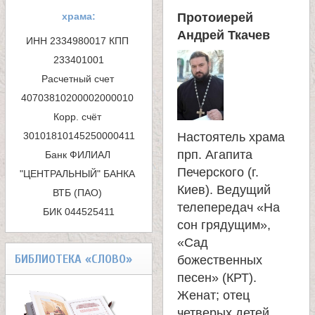
м
храма:
Протоиерей
а
Андрей Ткачев
ИНН 2334980017 КПП 
п
233401001

Расчетный счет 
о
40703810200002000010 

и
Корр. счёт 
Настоятель храма
с
прп. Агапита
Банк ФИЛИАЛ 
к
Печерского (г.
"ЦЕНТРАЛЬНЫЙ" БАНКА 
Киев). Ведущий
ВТБ (ПАО) 

а
телепередач «На
БИК 044525411
сон грядущим»,
«Сад
БИБЛИОТЕКА «СЛОВО»
божественных
песен» (КРТ).
Женат; отец
четверых детей.