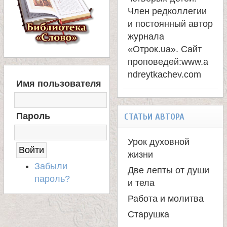
Член редколлегии
и постоянный автор
журнала
«Отрок.ua». Сайт
проповедей:
www.a
ndreytkachev.com
В
Имя пользователя
Х
О
Д
Пароль
СТАТЬИ АВТОРА
Н
А
С
Урок духовной
А
жизни
Й
Забыли
Две лепты от души
Т
пароль?
и тела
Работа и молитва
Старушка