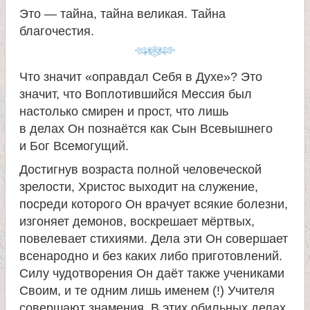
л
Это — тайна, тайна великая. Тайна
благочестия.
е
и
Что значит «оправдал Себя в Духе»? Это
значит, что Воплотившийся Мессия был
м
настолько смирен и прост, что лишь
в делах Он познаётся как Сын Всевышнего
о
и Бог Всемогущий.
Достигнув возраста полной человеческой
н
зрелости, Христос выходит на служение,
посреди которого Он врачует всякие болезни,
а
изгоняет демонов, воскрешает мёртвых,
повелевает стихиями. Дела эти Он совершает
с
всенародно и без каких либо приготовлений.
Силу чудотворения Он даёт также учениками
т
Своим, и те одним лишь именем (!) Учителя
совершают знамения. В этих обильных делах,