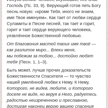
Господь
(Пс. 33, 9). Верующий готов петь Богу
песнь новую: «кроме Тебя, иного не знаем,
имя Твое именуем». Как тает от любви сердце
Суламиты в Песне песней, так тает и горит,
горит и тает сердце верующего человека,
уязвлённое Божественной любовью.
От благовония мастей твоих имя твоё —
как разлитое миро... Влеки меня,
мы побежим за тобою... достойно любят
тебя
(Песн. 1, 1–3).
Быть может, лучше прочих доказательств
Божественности Спасителя — то чувство
нашей умилённой любви к Нему. К Нему,
Которого, не видев, любите, и Которого
доселе не видя, но веруя в Него, радуетесь
радостью неизреченною и преславною,
достигая наконец верою вашею спасения