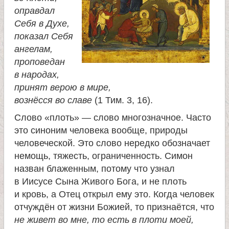
и
оправдал
Себя в Духе,
к
показал Себя
ангелам,
а
проповедан
в народах,
и
принят верою в мире,
вознёсся во славе
(1 Тим. 3, 16).
ц
Слово «плоть» — слово многозначное. Часто
это синоним человека вообще, природы
е
человеческой. Это слово нередко обозначает
немощь, тяжесть, ограниченность. Симон
л
назван блаженным, потому что узнал
в Иисусе Сына Живого Бога, и не плоть
и
и кровь, а Отец открыл ему это. Когда человек
отчуждён от жизни Божией, то признаётся, что
т
не живет во мне, то есть в плоти моей,