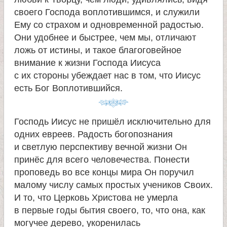
е
своего Господа воплотившимся, и служили
в
Ему со страхом и одновременной радостью.
Они удобнее и быстрее, чем мы, отличают
с
ложь от истины, и такое благоговейное
внимание к жизни Господа Иисуса
к
с их стороны убеждает нас в том, что Иисус
есть Бог Воплотившийся.
о
Господь Иисус не пришёл исключительно для
й
одних евреев. Радость богопознания
и светлую перспективу вечной жизни Он
принёс для всего человечества. Понести
проповедь во все концы мира Он поручил
малому числу самых простых учеников Своих.
И то, что Церковь Христова не умерла
в первые годы бытия своего, то, что она, как
могучее дерево, укоренилась