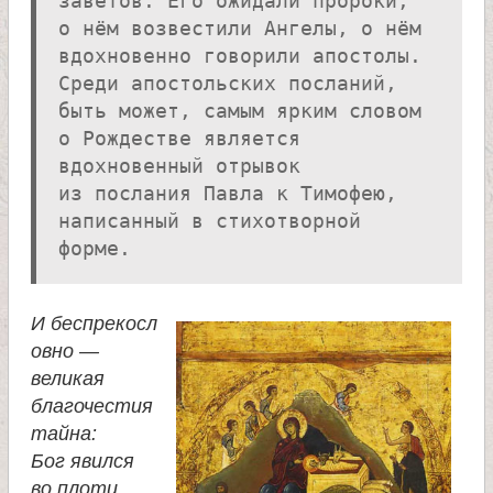
л
заветов. Его ожидали пророки,
о нём возвестили Ангелы, о нём
и
вдохновенно говорили апостолы.
Среди апостольских посланий,
к
быть может, самым ярким словом
о Рождестве является
о
вдохновенный отрывок
из послания Павла к Тимофею,
написанный в стихотворной
м
форме.
у
И беспрекосл
ч
овно —
великая
е
благочестия
тайна:
н
Бог явился
во плоти,