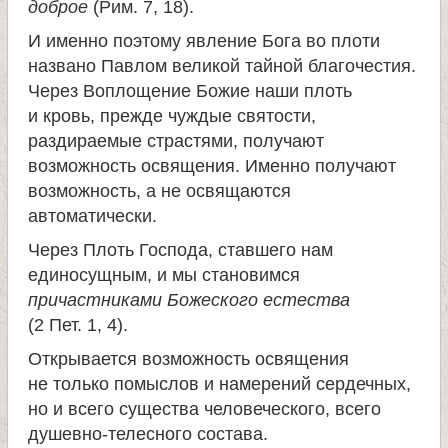
доброе
(Рим. 7, 18).
е
И именно поэтому явление Бога во плоти
названо Павлом великой тайной благочестия.
л
Через Воплощение Божие наши плоть
и кровь, прежде чуждые святости,
я
раздираемые страстями, получают
возможность освящения. Именно получают
П
возможность, а не освящаются
автоматически.
а
Через Плоть Господа, ставшего нам
единосущным, и мы становимся
н
причастниками Божеского естества
(2 Пет. 1, 4).
т
Открывается возможность освящения
не только помыслов и намерений сердечных,
е
но и всего существа человеческого, всего
душевно-телесного состава.