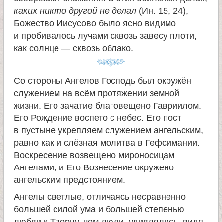
а
каких никто другой не делал
(Ин. 15, 24),
Божество Иисусово было ясно видимо
и пробивалось лучами сквозь завесу плоти,
н
как солнце — сквозь облако.
и
Со стороны Ангелов Господь был окружён
ц
служением на всём протяжении земной
жизни. Его зачатие благовещено Гавриилом.
ы
Его Рождение воспето с небес. Его пост
в пустыне укрепляем служением ангельским,
К
равно как и слёзная молитва в Гефсимании.
Воскресение возвещено мироносицам
а
Ангелами, и Его Вознесение окружено
ангельским предстоянием.
н
Ангелы светлые, отличаясь несравненно
большей силой ума и большей степенью
любви к Творцу, чем люди, удивлялись, видя